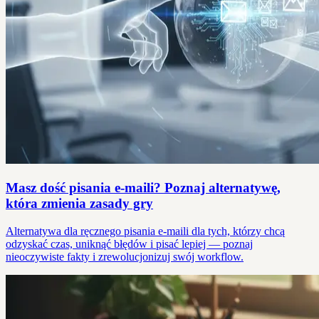
Masz dość pisania e-maili? Poznaj alternatywę,
która zmienia zasady gry
Alternatywa dla ręcznego pisania e-maili dla tych, którzy chcą
odzyskać czas, uniknąć błędów i pisać lepiej — poznaj
nieoczywiste fakty i zrewolucjonizuj swój workflow.