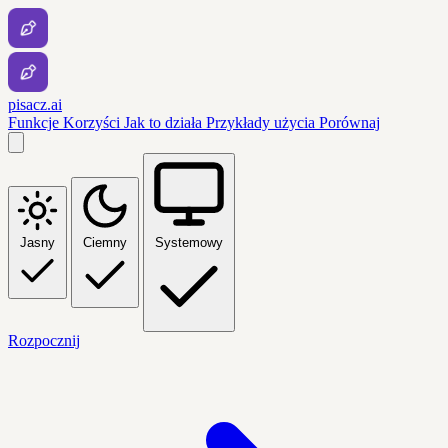
pisacz.ai
Funkcje
Korzyści
Jak to działa
Przykłady użycia
Porównaj
Jasny
Ciemny
Systemowy
Rozpocznij