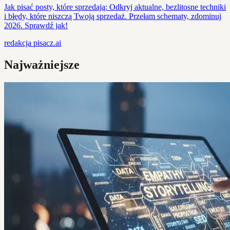
Jak pisać posty, które sprzedają: Odkryj aktualne, bezlitosne techniki
i błędy, które niszczą Twoją sprzedaż. Przełam schematy, zdominuj
2026. Sprawdź jak!
redakcja
pisacz.ai
Najważniejsze