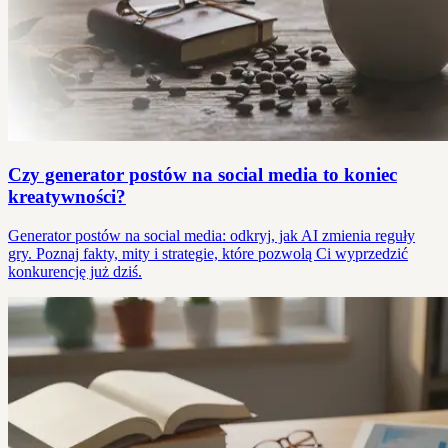
Czy generator postów na social media to koniec
kreatywności?
Generator postów na social media: odkryj, jak AI zmienia reguły
gry. Poznaj fakty, mity i strategie, które pozwolą Ci wyprzedzić
konkurencję już dziś.