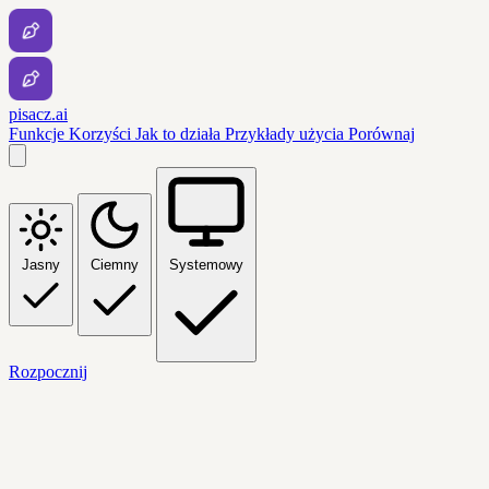
pisacz.ai
Funkcje
Korzyści
Jak to działa
Przykłady użycia
Porównaj
Jasny
Ciemny
Systemowy
Rozpocznij