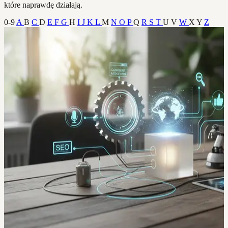
które naprawdę działają.
0-9
A
B
C
D
E
F
G
H
I
J
K
L
M
N
O
P
Q
R
S
T
U
V
W
X
Y
Z