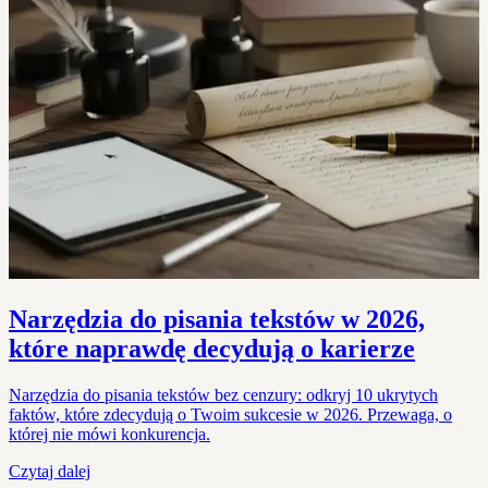
Narzędzia do pisania tekstów w 2026,
które naprawdę decydują o karierze
Narzędzia do pisania tekstów bez cenzury: odkryj 10 ukrytych
faktów, które zdecydują o Twoim sukcesie w 2026. Przewaga, o
której nie mówi konkurencja.
Czytaj dalej