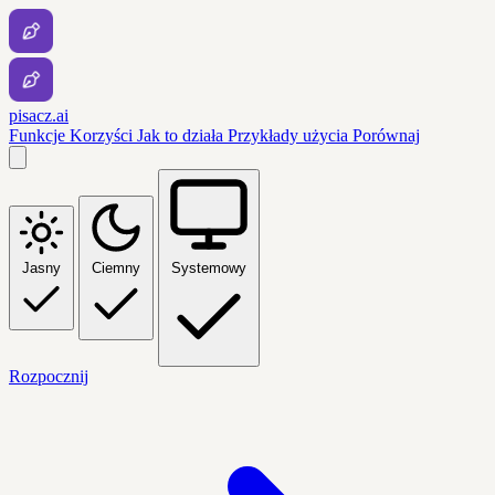
pisacz.ai
Funkcje
Korzyści
Jak to działa
Przykłady użycia
Porównaj
Jasny
Ciemny
Systemowy
Rozpocznij