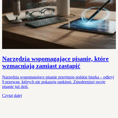
Narzędzia wspomagające pisanie, które
wzmacniają zamiast zastąpić
Narzędzia wspomagające pisanie przejmują polskie biurka – odkryj
9 przewag, których nie pokazują rankingi. Zmodernizuj swoje
pisanie już dziś.
Czytaj dalej