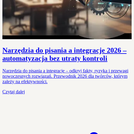
Narzędzia do pisania a integracje 2026 –
automatyzacja bez utraty kontroli
Narzędzia do pisania a integracje – odkryj fakty, ryzyka i przewagi
nowoczesnych rozwiązań. Przewodnik 2026 dla twórców, którym
zależy na efektywności.
Czytaj dalej