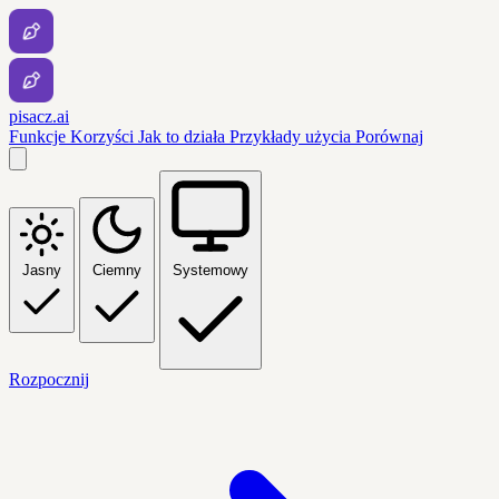
pisacz.ai
Funkcje
Korzyści
Jak to działa
Przykłady użycia
Porównaj
Jasny
Ciemny
Systemowy
Rozpocznij