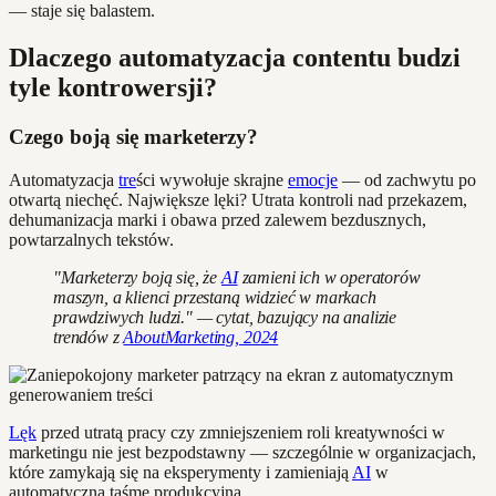
— staje się balastem.
Dlaczego automatyzacja contentu budzi
tyle kontrowersji?
Czego boją się marketerzy?
Automatyzacja
tre
ści wywołuje skrajne
emocje
— od zachwytu po
otwartą niechęć. Największe lęki? Utrata kontroli nad przekazem,
dehumanizacja marki i obawa przed zalewem bezdusznych,
powtarzalnych tekstów.
"Marketerzy boją się, że
AI
zamieni ich w operatorów
maszyn, a klienci przestaną widzieć w markach
prawdziwych ludzi." — cytat, bazujący na analizie
trendów z
AboutMarketing, 2024
Lęk
przed utratą pracy czy zmniejszeniem roli kreatywności w
marketingu nie jest bezpodstawny — szczególnie w organizacjach,
które zamykają się na eksperymenty i zamieniają
AI
w
automatyczną taśmę produkcyjną.