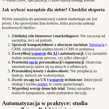
— elastyczność, specjalizację i często lepszą obsługę klienta.
Jak wybrać narzędzie dla siebie? Checklist eksperta
Wybór narzędzia do automatyzacji content marketingu nie jest
prosty. Oto sprawdzona lista kroków, która pozwala uniknąć
kosztownych błędów:
Zdefiniuj cele biznesowe i marketingowe
: Nie zaczynaj od
narzędzia, lecz od potrzeb.
Sprawdź kompatybilność z obecnym stackiem
:
Integracja
z
CRM, narzędziami analitycznymi i CMS to podstawa.
Zweryfikuj
wsparcie
dla
AI
i automatyzacji
: Czy narzędzie
realnie automatyzuje procesy, czy tylko obiecuje?
Przetestuj
opcje
personalizacji i segmentacji
: Skuteczna
automatyzacja opiera się na danych o odbiorcach.
Przeanalizuj koszty i skalowalność
: Nie przepłacaj za
funkcje, których nie wykorzystasz.
Zwróć uwagę na UX i
wsparcie
techniczne
: Intuicyjność
obsługi i szybka
pomoc
to często gamechanger.
Wypróbuj wersję demo lub trial
: Testuj narzędzie w
realnych kampaniach, zanim podejmiesz decyzję.
Automatyzacja w praktyce: studia