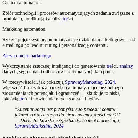
Content automation
Zbiór technologii i procesów automatyzujących zadania związane z
produkcją, publikacją i analizą
tre
ści.
Marketing automation
Szerzej pojęte systemy automatyzujące działania marketingowe – od
e-mailingu po lead nurturing i personalizację contentu.
AI w content marketingu
Wykorzystanie sztucznej inteligencji do generowania
tre
ści,
analizy
danych, segmentacji odbiorców i optymalizacji kampanii.
W rzeczywistości, jak pokazują
SprawnyMarketing, 2024
,
większość firm wdraża narzędzia automatyzujące bez pełnego
zrozumienia ich potencjału i ograniczeń — skutkuje to niską
jakością
tre
ści i powielaniem tych samych błędów.
"Automatyzacja bez przemyślanego procesu i kontroli
jakości to prosta droga do utraty autentyczności marki."
— Daria Jankowska, ekspertka ds. content marketingu,
SprawnyMarketing, 2024
Szybka ewolucja: od schedulera do AI