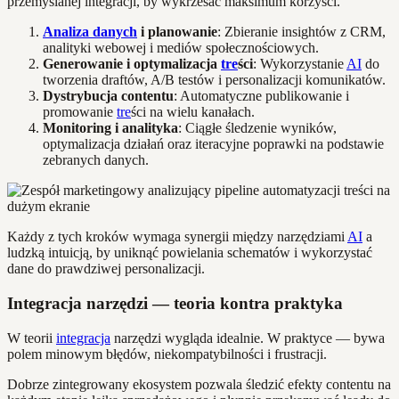
przemyślanej integracji, by wykrzesać maksimum korzyści.
Analiza danych
i planowanie
: Zbieranie insightów z CRM,
analityki webowej i mediów społecznościowych.
Generowanie i optymalizacja
tre
ści
: Wykorzystanie
AI
do
tworzenia draftów, A/B testów i personalizacji komunikatów.
Dystrybucja contentu
: Automatyczne publikowanie i
promowanie
tre
ści na wielu kanałach.
Monitoring i analityka
: Ciągłe śledzenie wyników,
optymalizacja działań oraz iteracyjne poprawki na podstawie
zebranych danych.
Każdy z tych kroków wymaga synergii między narzędziami
AI
a
ludzką intuicją, by uniknąć powielania schematów i wykorzystać
dane do prawdziwej personalizacji.
Integracja narzędzi — teoria kontra praktyka
W teorii
integracja
narzędzi wygląda idealnie. W praktyce — bywa
polem minowym błędów, niekompatybilności i frustracji.
Dobrze zintegrowany ekosystem pozwala śledzić efekty contentu na