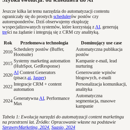
Jeszcze kilka lat temu narzędzia do automatyzacji contentu
ograniczały się do prostych
scheduler
ów postów czy
autoresponderów. Dziś obserwujemy eksplozję
wyspecjalizowanych systemów, które korzystają z
AI
, generują
tre
ści na żądanie i integrują się z CRM czy analityką.
Rok
Przełomowa technologia
Dominujący use case
Schedulery postów (Buffer,
Automatyczna publikacja
2010
Hootsuite)
postów
Systemy marketing automation
Kampanie e-mail, lead
2015
(HubSpot, GetResponse)
nurturing
AI
Content Generators
Generowanie wpisów
2020
(pisacz.
ai
,
Jasper
)
blogowych, e-maili
Integracje CRM + content
Personalizacja komunikacji,
2022
automation
analityka
Automatyczna
Generatywna
AI
, Performance
2024
segmentacja, masowe
Max
kampanie
Tabela 1: Ewolucja narzędzi do automatyzacji content marketingu
na przestrzeni lat. Źródło: Opracowanie własne na podstawie
SprawnyMarketing, 2024
,
Suasio, 2024