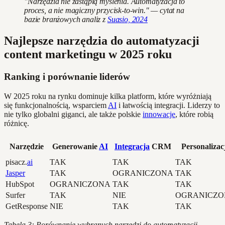
"Narzędzia nie zastąpią myślenia. Automatyzacja to
proces, a nie magiczny przycisk-to-win." — cytat na
bazie branżowych analiz z
Suasio, 2024
Najlepsze narzędzia do automatyzacji
content marketingu w 2025 roku
Ranking i porównanie liderów
W 2025 roku na rynku dominuje kilka platform, które wyróżniają
się funkcjonalnością, wsparciem
AI
i łatwością integracji. Liderzy to
nie tylko globalni giganci, ale także polskie
innowacje
, które robią
różnicę.
Narzędzie
Generowanie
AI
Integracja
CRM
Personalizac
pisacz.
ai
TAK
TAK
TAK
Jasper
TAK
OGRANICZONA
TAK
HubSpot
OGRANICZONA
TAK
TAK
Surfer
TAK
NIE
OGRANICZO
GetResponse
NIE
TAK
TAK
Tabela 3: Porównanie wybranych narzędzi do automatyzacji