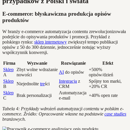
przypadków z Polski i świata
E-commerce: błyskawiczna produkcja opisów
produktów
W branży e-commerce automatyzacja contentu zrewolucjonizowała
podejście do opisywania produktów i promocji. Przykład z
polskiego rynku:
sklep internetowy
zwiększył tempo publikacji
opisów z 50 do 300 dziennie, jednocześnie notując wyższy
współczynnik konwersji.
Firma
Wyzwanie
Rozwiązanie
Efekt
Sklep
Zbyt wolne wdrażanie
+500%
AI
do opisów
A
nowości
opisów/dzień
Sklep
Integracja
z
Spójny ton marki,
Niejednolite
tre
ści
B
CRM
+20% CR
Sklep
Automatyzacja
Brak personalizacji
+40% open rate
C
e-mail
Tabela 4: Przykłady wdrożeń automatyzacji contentu w polskim e-
commerce. Źródło: Opracowanie własne na podstawie
case studies
branżowych.