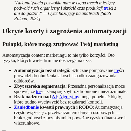
"Automatyzacja pozwoliła nam w ciągu trzech miesięcy
podwoić ruch organiczny i skrócić czas produkcji
tre
ści z
dni do godzin." — Cytat bazujący na analizach [SaaS
Poland, 2024]
Ukryte koszty i zagrożenia automatyzacji
Pułapki, które mogą zrujnować Twój marketing
Automatyzacja content marketingu to nie tylko korzyści. Oto
ryzyka, których wiele firm nie dostrzega na czas:
Automatyzacja bez strategii
: Sztuczne pompowanie
tre
ści
prowadzi do obniżenia jakości i spadku zaangażowania
odbiorców.
Zbyt szeroka segmentacja
: Przesadna personalizacja może
sprawić, że
tre
ści staną się zbyt rozdrobnione i niezrozumiałe.
Brak nadzoru nad
AI
:
Algorytmy
mogą popełniać błędy,
które trudno wychwycić bez regularnej kontroli.
Zaniedbanie
kwestii prawnych i RODO
: Automatyzacja
często wiąże się z przetwarzaniem danych osobowych —
brak zgodności z przepisami to poważne ryzyko finansowe i
wizerunkowe.