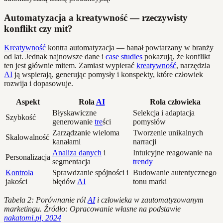
Automatyzacja a kreatywność — rzeczywisty
konflikt czy mit?
Kreatywność
kontra automatyzacja — banał powtarzany w branży
od lat. Jednak najnowsze dane i
case studies
pokazują, że konflikt
ten jest głównie mitem. Zamiast wypierać
kreatywność
, narzędzia
AI
ją wspierają, generując pomysły i konspekty, które człowiek
rozwija i dopasowuje.
Aspekt
Rola
AI
Rola człowieka
Błyskawiczne
Selekcja i adaptacja
Szybkość
generowanie
tre
ści
pomysłów
Zarządzanie wieloma
Tworzenie unikalnych
Skalowalność
kanałami
narracji
Analiza danych
i
Intuicyjne reagowanie na
Personalizacja
segmentacja
trendy
Kontrola
Sprawdzanie spójności i
Budowanie autentycznego
jakości
błędów
AI
tonu marki
Tabela 2: Porównanie ról
AI
i człowieka w zautomatyzowanym
marketingu. Źródło: Opracowanie własne na podstawie
nakatomi.pl, 2024