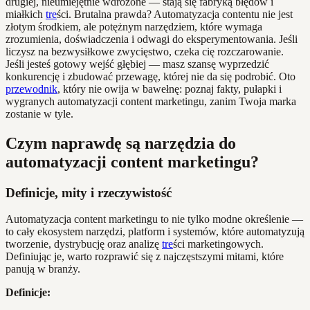
drugiej, nieumiejętnie wdrożone — stają się fabryką błędów i
miałkich
tre
ści. Brutalna prawda? Automatyzacja contentu nie jest
złotym środkiem, ale potężnym narzędziem, które wymaga
zrozumienia, doświadczenia i odwagi do eksperymentowania. Jeśli
liczysz na bezwysiłkowe zwycięstwo, czeka cię rozczarowanie.
Jeśli jesteś gotowy wejść głębiej — masz szansę wyprzedzić
konkurencję i zbudować przewagę, której nie da się podrobić. Oto
przewodnik
, który nie owija w bawełnę: poznaj fakty, pułapki i
wygranych automatyzacji content marketingu, zanim Twoja marka
zostanie w tyle.
Czym naprawdę są narzędzia do
automatyzacji content marketingu?
Definicje, mity i rzeczywistość
Automatyzacja content marketingu to nie tylko modne określenie —
to cały ekosystem narzędzi, platform i systemów, które automatyzują
tworzenie, dystrybucję oraz analizę
tre
ści marketingowych.
Definiując je, warto rozprawić się z najczęstszymi mitami, które
panują w branży.
Definicje: