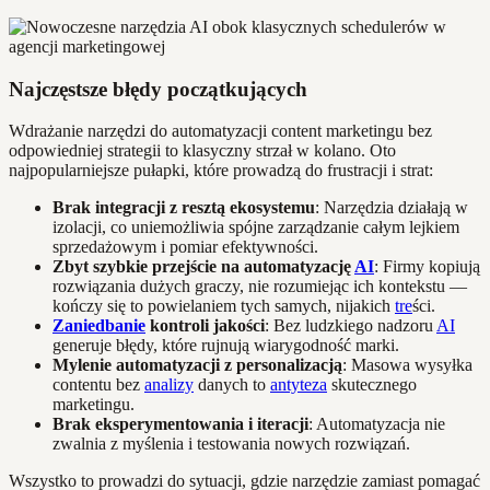
Najczęstsze błędy początkujących
Wdrażanie narzędzi do automatyzacji content marketingu bez
odpowiedniej strategii to klasyczny strzał w kolano. Oto
najpopularniejsze pułapki, które prowadzą do frustracji i strat:
Brak integracji z resztą ekosystemu
: Narzędzia działają w
izolacji, co uniemożliwia spójne zarządzanie całym lejkiem
sprzedażowym i pomiar efektywności.
Zbyt szybkie przejście na automatyzację
AI
: Firmy kopiują
rozwiązania dużych graczy, nie rozumiejąc ich kontekstu —
kończy się to powielaniem tych samych, nijakich
tre
ści.
Zaniedbanie
kontroli jakości
: Bez ludzkiego nadzoru
AI
generuje błędy, które rujnują wiarygodność marki.
Mylenie automatyzacji z personalizacją
: Masowa wysyłka
contentu bez
analizy
danych to
antyteza
skutecznego
marketingu.
Brak eksperymentowania i iteracji
: Automatyzacja nie
zwalnia z myślenia i testowania nowych rozwiązań.
Wszystko to prowadzi do sytuacji, gdzie narzędzie zamiast pomagać