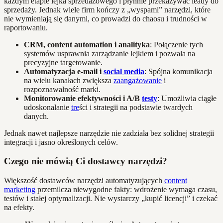
każdym etapie lejka sprzedażowego i płynnie przekazywać leady do
sprzedaży. Jednak wiele firm kończy z „wyspami” narzędzi, które
nie wymieniają się danymi, co prowadzi do chaosu i trudności w
raportowaniu.
CRM, content automation i analityka
: Połączenie tych
systemów usprawnia zarządzanie lejkiem i pozwala na
precyzyjne targetowanie.
Automatyzacja e-mail i
social media
: Spójna komunikacja
na wielu kanałach zwiększa
zaangażowanie
i
rozpoznawalność marki.
Monitorowanie efektywności i A/B
testy
: Umożliwia ciągłe
udoskonalanie
tre
ści i strategii na podstawie twardych
danych.
Jednak nawet najlepsze narzędzie nie zadziała bez solidnej strategii
integracji i jasno określonych celów.
Czego nie mówią Ci dostawcy narzędzi?
Większość dostawców narzędzi automatyzujących
content
marketing
przemilcza niewygodne fakty: wdrożenie wymaga czasu,
testów i stałej optymalizacji. Nie wystarczy „kupić licencji” i czekać
na efekty.