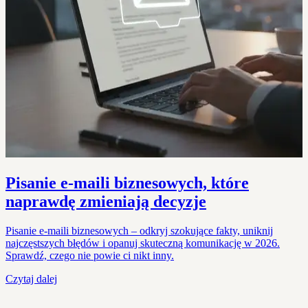
Pisanie e-maili biznesowych, które
naprawdę zmieniają decyzje
Pisanie e-maili biznesowych – odkryj szokujące fakty, uniknij
najczęstszych błędów i opanuj skuteczną komunikację w 2026.
Sprawdź, czego nie powie ci nikt inny.
Czytaj dalej