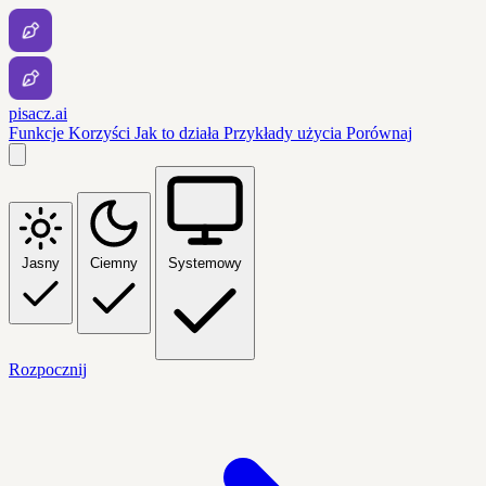
pisacz.ai
Funkcje
Korzyści
Jak to działa
Przykłady użycia
Porównaj
Jasny
Ciemny
Systemowy
Rozpocznij