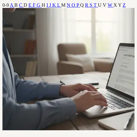
0-9
A
B
C
D
E
F
G
H
I
J
K
L
M
N
O
P
Q
R
S
T
U
V
W
X
Y
Z