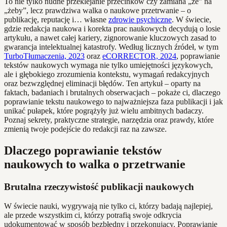
To nie tylko nudne przeklejanie przecinków czy zamiana „że” na
„żeby”, lecz prawdziwa walka o naukowe przetrwanie – o
publikację, reputację i… własne
zdrowie psychiczne
. W świecie,
gdzie redakcja naukowa i korekta prac naukowych decydują o losie
artykułu, a nawet całej kariery, zignorowanie kluczowych zasad to
gwarancja intelektualnej katastrofy. Według licznych źródeł, w tym
TurboTłumaczenia, 2023
oraz
eCORRECTOR, 2024
, poprawianie
tekstów naukowych wymaga nie tylko umiejętności językowych,
ale i głębokiego zrozumienia kontekstu, wymagań redakcyjnych
oraz bezwzględnej eliminacji błędów. Ten artykuł – oparty na
faktach, badaniach i brutalnych obserwacjach – pokaże ci, dlaczego
poprawianie tekstu naukowego to najważniejsza faza publikacji i jak
unikać pułapek, które pogrążyły już wielu ambitnych badaczy.
Poznaj sekrety, praktyczne strategie, narzędzia oraz prawdy, które
zmienią twoje podejście do redakcji raz na zawsze.
Dlaczego poprawianie tekstów
naukowych to walka o przetrwanie
Brutalna rzeczywistość publikacji naukowych
W świecie nauki, wygrywają nie tylko ci, którzy badają najlepiej,
ale przede wszystkim ci, którzy potrafią swoje odkrycia
udokumentować w sposób bezbłędny i przekonujący. Poprawianie