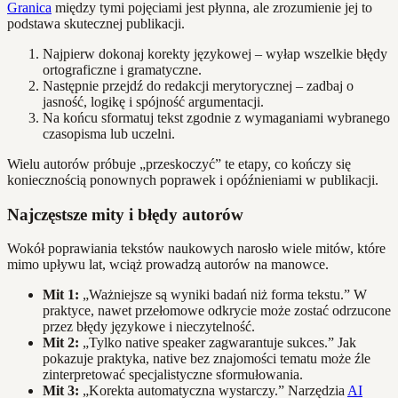
Granica
między tymi pojęciami jest płynna, ale zrozumienie jej to
podstawa skutecznej publikacji.
Najpierw dokonaj korekty językowej – wyłap wszelkie błędy
ortograficzne i gramatyczne.
Następnie przejdź do redakcji merytorycznej – zadbaj o
jasność, logikę i spójność argumentacji.
Na końcu sformatuj tekst zgodnie z wymaganiami wybranego
czasopisma lub uczelni.
Wielu autorów próbuje „przeskoczyć” te etapy, co kończy się
koniecznością ponownych poprawek i opóźnieniami w publikacji.
Najczęstsze mity i błędy autorów
Wokół poprawiania tekstów naukowych narosło wiele mitów, które
mimo upływu lat, wciąż prowadzą autorów na manowce.
Mit 1:
„Ważniejsze są wyniki badań niż forma tekstu.” W
praktyce, nawet przełomowe odkrycie może zostać odrzucone
przez błędy językowe i nieczytelność.
Mit 2:
„Tylko native speaker zagwarantuje sukces.” Jak
pokazuje praktyka, native bez znajomości tematu może źle
zinterpretować specjalistyczne sformułowania.
Mit 3:
„Korekta automatyczna wystarczy.” Narzędzia
AI