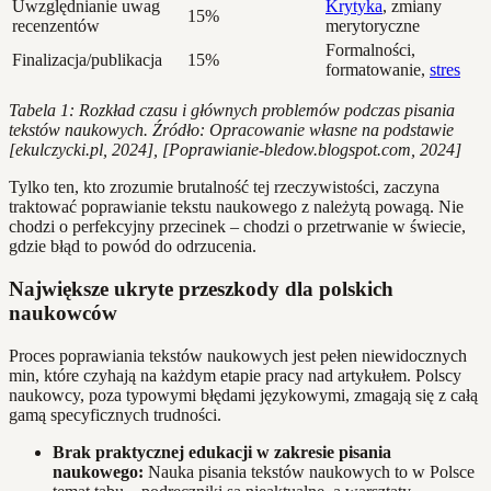
Uwzględnianie uwag
Krytyka
, zmiany
15%
recenzentów
merytoryczne
Formalności,
Finalizacja/publikacja
15%
formatowanie,
stres
Tabela 1: Rozkład czasu i głównych problemów podczas pisania
tekstów naukowych. Źródło: Opracowanie własne na podstawie
[ekulczycki.pl, 2024], [Poprawianie-bledow.blogspot.com, 2024]
Tylko ten, kto zrozumie brutalność tej rzeczywistości, zaczyna
traktować poprawianie tekstu naukowego z należytą powagą. Nie
chodzi o perfekcyjny przecinek – chodzi o przetrwanie w świecie,
gdzie błąd to powód do odrzucenia.
Największe ukryte przeszkody dla polskich
naukowców
Proces poprawiania tekstów naukowych jest pełen niewidocznych
min, które czyhają na każdym etapie pracy nad artykułem. Polscy
naukowcy, poza typowymi błędami językowymi, zmagają się z całą
gamą specyficznych trudności.
Brak praktycznej edukacji w zakresie pisania
naukowego:
Nauka pisania tekstów naukowych to w Polsce