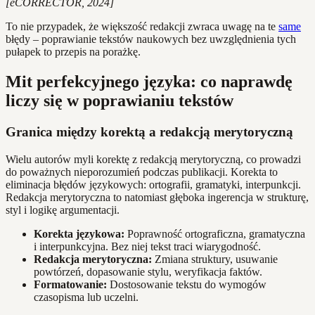
[eCORRECTOR, 2024]
To nie przypadek, że większość redakcji zwraca uwagę na te
same
błędy – poprawianie tekstów naukowych bez uwzględnienia tych
pułapek to przepis na porażkę.
Mit perfekcyjnego języka: co naprawdę
liczy się w poprawianiu tekstów
Granica między korektą a redakcją merytoryczną
Wielu autorów myli korektę z redakcją merytoryczną, co prowadzi
do poważnych nieporozumień podczas publikacji. Korekta to
eliminacja błędów językowych: ortografii, gramatyki, interpunkcji.
Redakcja merytoryczna to natomiast głęboka ingerencja w strukturę,
styl i logikę argumentacji.
Korekta językowa:
Poprawność ortograficzna, gramatyczna
i interpunkcyjna. Bez niej tekst traci wiarygodność.
Redakcja merytoryczna:
Zmiana struktury, usuwanie
powtórzeń, dopasowanie stylu, weryfikacja faktów.
Formatowanie:
Dostosowanie tekstu do wymogów
czasopisma lub uczelni.