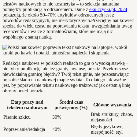
tekstów naukowych to nie kosmetyka – to selekcja naturalna
pomiędzy publikacją a odrzuceniem. Dane z
ekulczycki.pl, 2024
pokazują, że około 50–70% artykułów odrzucanych jest z
powodów redakcyjnych, nie merytorycznych.Przeciętny naukowiec
spędza do wielu czasu na poprawianiu tekstu, uwzględnianiu uwag
recenzentów i walce z formalnościami, które nie mają nic
wspólnego z samą nauką.
Redakcja naukowa w polskich realiach to gra o wysoką stawkę –
nie tylko publikację, ale też granty, awanse, prestiż. Przekroczysz
niewidzialną granicę błędów? Twój tekst ginie, nie pozostawiając
po sobie śladu na naukowej mapie świata. To dlatego tak ważne
jest, by poprawianie tekstu naukowego traktować jak ostatnią linię
obrony przed porażką.
Etap pracy nad
Średni czas
Główne wyzwania
tekstem naukowym
poświęcony (%)
Brak struktury, chaos,
Pisanie szkicu
30%
niejasności
Błędy językowe,
Poprawianie/redakcja
40%
niespójność, styl