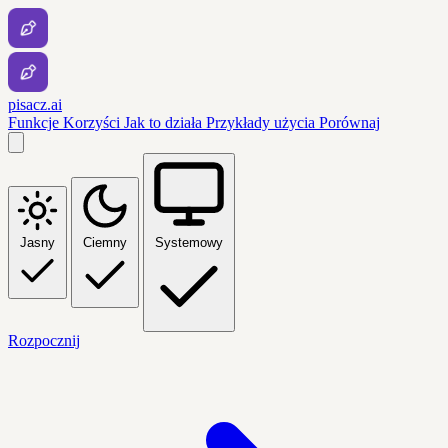
pisacz.ai
Funkcje
Korzyści
Jak to działa
Przykłady użycia
Porównaj
Jasny
Ciemny
Systemowy
Rozpocznij