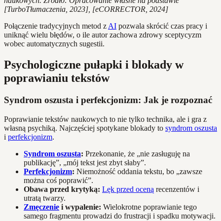
naukowych. Źródło: Opracowanie własne na podstawie
[TurboTłumaczenia, 2023], [eCORRECTOR, 2024]
Połączenie tradycyjnych metod z
AI
pozwala skrócić czas pracy i
uniknąć wielu błędów, o ile autor zachowa zdrowy sceptycyzm
wobec automatycznych sugestii.
Psychologiczne pułapki i blokady w
poprawianiu tekstów
Syndrom oszusta i perfekcjonizm: Jak je rozpoznać
Poprawianie tekstów naukowych to nie tylko technika, ale i gra z
własną psychiką. Najczęściej spotykane blokady to
syndrom oszusta
i
perfekcjonizm
.
Syndrom oszusta
:
Przekonanie, że „nie zasługuję na
publikację”, „mój tekst jest zbyt słaby”.
Perfekcjonizm
:
Niemożność oddania tekstu, bo „zawsze
można coś poprawić”.
Obawa przed krytyką:
Lęk przed oceną
recenzentów i
utratą twarzy.
Zmęczenie
i wypalenie:
Wielokrotne poprawianie tego
samego fragmentu prowadzi do frustracji i spadku motywacji.