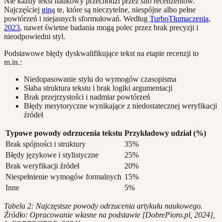
Nie każdy tekst naukowy przechodzi przez sito recenzentów.
Najczęściej
gin
ą te, które są nieczytelne, niespójne albo pełne
powtórzeń i niejasnych sformułowań. Według
TurboTłumaczenia,
2023
, nawet świetne badania mogą polec przez brak precyzji i
nieodpowiedni styl.
Podstawowe błędy dyskwalifikujące tekst na etapie recenzji to
m.in.:
Niedopasowanie stylu do wymogów czasopisma
Słaba struktura tekstu i brak logiki argumentacji
Brak przejrzystości i nadmiar powtórzeń
Błędy merytoryczne wynikające z niedostatecznej weryfikacji
źródeł
Typowe powody odrzucenia tekstu
Przykładowy udział (%)
Brak spójności i struktury
35%
Błędy językowe i stylistyczne
25%
Brak weryfikacji źródeł
20%
Niespełnienie wymogów formalnych
15%
Inne
5%
Tabela 2: Najczęstsze powody odrzucenia artykułu naukowego.
Źródło: Opracowanie własne na podstawie [DobrePioro.pl, 2024],