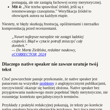
pomagają, ale nie zastąpią fachowej oceny merytorycznej.
Mit 4:
„Nie trzeba sprawdzać źródeł, jeśli są z
renomowanego czasopisma.” Weryfikacja źródeł to
obowiązek autora na każdym etapie.
Niestety, te błędy skutkują frustracją, opóźnieniami i nierzadko
kompromitacją przed recenzentami.
„Nawet najlepsze narzędzie nie zastąpi ludzkiej
czujności. Błąd w cytacie potrafi zniszczyć cały
dorobek.”
— Dr. Marta Zielińska, redaktor naukowy,
eCORRECTOR, 2024
Dlaczego native speaker nie zawsze uratuje twój
tekst
Choć powszechnie panuje przekonanie, że native speaker jest
panaceum na wszystkie
problemy
z anglojęzycznymi publikacjami,
rzeczywistość okazuje się bardziej złożona. Native speaker bez
przygotowania naukowego może popełniać błędy merytoryczne, nie
rozumiejąc kontekstu specjalistycznych terminów.
Przykłady z praktyki redakcyjnej pokazują, że teksty po korekcie
native speakera bywają eleganckie językowo, lecz tracą precyzję