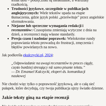
temat tabu – podręczniki są nieaktualne, a warsztaty
rzadkością.
Trudności językowe, szczególnie w publikacjach
anglojęzycznych:
Wiele tekstów upada na etapie
tłumaczenia, gdzie język polski „prześwituje” przez angielskie
sformułowania.
Niejasne lub sprzeczne wymagania redakcji i
recenzentów:
Czasopisma zmieniają wytyczne z dnia na
dzień, a recenzenci mają własne standardy.
Presja czasu i nadmiar poprawek:
Wielokrotne rundy
poprawiania tekstu prowadzą do frustracji, zmęczenia i
błędów powielanych na nowo.
Jak podkreśla
ekulczycki.pl, 2024
:
„Odpowiadanie na uwagi recenzentów to proces ciągły,
często bardziej stresujący niż samo pisanie tekstu.”
— Dr. Emanuel Kulczycki, ekspert ds. komunikacji
naukowej
Nie chodzi więc tylko o poprawność językową, ale o całą sieć
pułapek, które decydują, czy twoja publikacja ujrzy światło dzienne.
Jakie teksty giną na etapie recenzji