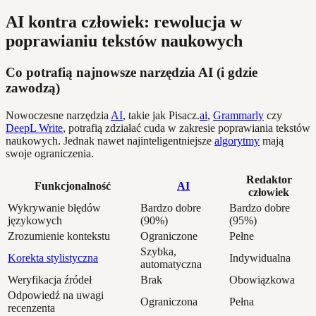
AI kontra człowiek: rewolucja w
poprawianiu tekstów naukowych
Co potrafią najnowsze narzędzia AI (i gdzie
zawodzą)
Nowoczesne narzędzia
AI
, takie jak Pisacz.
ai
,
Grammarly
czy
DeepL Write
, potrafią zdziałać cuda w zakresie poprawiania tekstów
naukowych. Jednak nawet najinteligentniejsze
algorytmy
mają
swoje ograniczenia.
Redaktor
Funkcjonalność
AI
człowiek
Wykrywanie błędów
Bardzo dobre
Bardzo dobre
językowych
(90%)
(95%)
Zrozumienie kontekstu
Ograniczone
Pełne
Szybka,
Korekta stylistyczna
Indywidualna
automatyczna
Weryfikacja źródeł
Brak
Obowiązkowa
Odpowiedź na uwagi
Ograniczona
Pełna
recenzenta