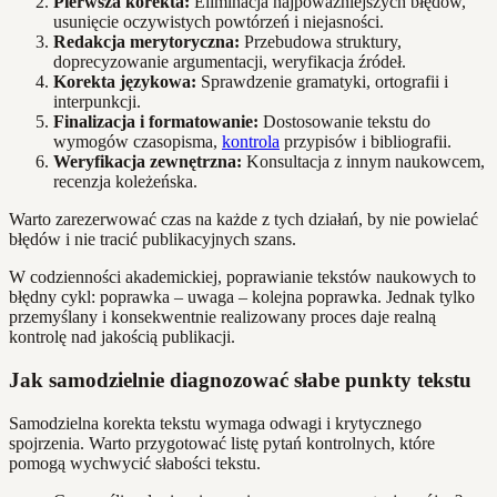
Pierwsza korekta:
Eliminacja najpoważniejszych błędów,
usunięcie oczywistych powtórzeń i niejasności.
Redakcja merytoryczna:
Przebudowa struktury,
doprecyzowanie argumentacji, weryfikacja źródeł.
Korekta językowa:
Sprawdzenie gramatyki, ortografii i
interpunkcji.
Finalizacja i formatowanie:
Dostosowanie tekstu do
wymogów czasopisma,
kontrola
przypisów i bibliografii.
Weryfikacja zewnętrzna:
Konsultacja z innym naukowcem,
recenzja koleżeńska.
Warto zarezerwować czas na każde z tych działań, by nie powielać
błędów i nie tracić publikacyjnych szans.
W codzienności akademickiej, poprawianie tekstów naukowych to
błędny cykl: poprawka – uwaga – kolejna poprawka. Jednak tylko
przemyślany i konsekwentnie realizowany proces daje realną
kontrolę nad jakością publikacji.
Jak samodzielnie diagnozować słabe punkty tekstu
Samodzielna korekta tekstu wymaga odwagi i krytycznego
spojrzenia. Warto przygotować listę pytań kontrolnych, które
pomogą wychwycić słabości tekstu.