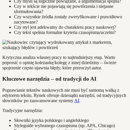
Czy myśli są logicznie powiązane, a argumentacja spójna?
Czy w tekście nie pojawiają się powtórzenia i niejasne
sformułowania?
Czy wszystkie źródła zostały zweryfikowane i prawidłowo
zacytowane?
Czy styl jest adekwatny do charakteru pracy naukowej?
Czy tekst spełnia formalne kryteria czasopisma/uczelni?
Krytyczna analiza własnej pracy to najtrudniejszy etap. Warto
poprosić o opinię koleżankę/kolegę z innej dziedziny – świeże
spojrzenie często ujawnia błędy, które przeoczył autor.
Kluczowe narzędzia – od tradycji do AI
Poprawianie tekstów naukowych nie musi być samotną walką z
edytorem tekstu. Rynek oferuje dziesiątki narzędzi, od tradycyjnych
słowników po zaawansowane systemy
AI
.
Tradycyjne narzędzia:
Słowniki języka polskiego i angielskiego
Styleguide wybranego czasopisma (np. APA, Chicago)