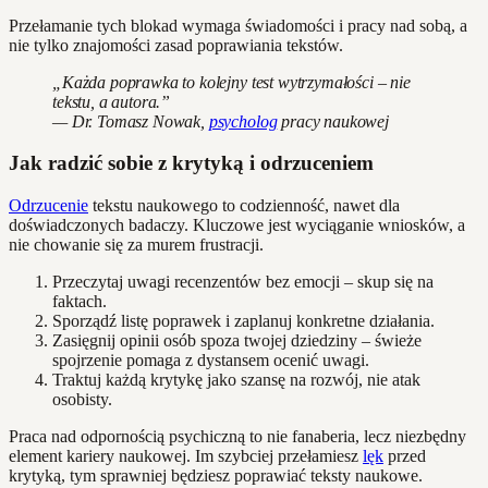
Przełamanie tych blokad wymaga świadomości i pracy nad sobą, a
nie tylko znajomości zasad poprawiania tekstów.
„Każda poprawka to kolejny test wytrzymałości – nie
tekstu, a autora.”
— Dr. Tomasz Nowak,
psycholog
pracy naukowej
Jak radzić sobie z krytyką i odrzuceniem
Odrzucenie
tekstu naukowego to codzienność, nawet dla
doświadczonych badaczy. Kluczowe jest wyciąganie wniosków, a
nie chowanie się za murem frustracji.
Przeczytaj uwagi recenzentów bez emocji – skup się na
faktach.
Sporządź listę poprawek i zaplanuj konkretne działania.
Zasięgnij opinii osób spoza twojej dziedziny – świeże
spojrzenie pomaga z dystansem ocenić uwagi.
Traktuj każdą krytykę jako szansę na rozwój, nie atak
osobisty.
Praca nad odpornością psychiczną to nie fanaberia, lecz niezbędny
element kariery naukowej. Im szybciej przełamiesz
lęk
przed
krytyką, tym sprawniej będziesz poprawiać teksty naukowe.