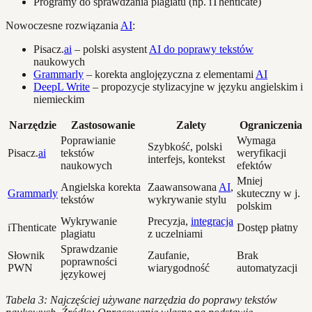
Programy do sprawdzania plagiatu (np. iThenticate)
Nowoczesne rozwiązania
AI
:
Pisacz.
ai
– polski asystent
AI do poprawy tekstów
naukowych
Grammarly
– korekta anglojęzyczna z elementami
AI
DeepL Write
– propozycje stylizacyjne w języku angielskim i
niemieckim
Narzędzie
Zastosowanie
Zalety
Ograniczenia
Poprawianie
Wymaga
Szybkość, polski
Pisacz.
ai
tekstów
weryfikacji
interfejs, kontekst
naukowych
efektów
Mniej
Angielska korekta
Zaawansowana
AI
,
Grammarly
skuteczny w j.
tekstów
wykrywanie stylu
polskim
Wykrywanie
Precyzja,
integracja
iThenticate
Dostęp płatny
plagiatu
z uczelniami
Sprawdzanie
Słownik
Zaufanie,
Brak
poprawności
PWN
wiarygodność
automatyzacji
językowej
Tabela 3: Najczęściej używane narzędzia do poprawy tekstów