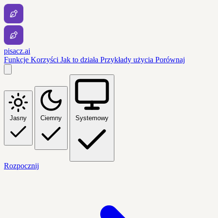
pisacz.ai
Funkcje
Korzyści
Jak to działa
Przykłady użycia
Porównaj
Jasny
Ciemny
Systemowy
Rozpocznij