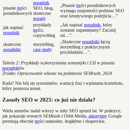
poradnik
„Pisanie
tre
ści poradnikowych
pisanie
tre
ści
SEO, blog,
wymaga znajomości podstaw SEO
poradnikowych
skuteczne
oraz kreatywnego podejścia…”
porady
przykłady
„Jak napisać
poradnik
, który
jak napisać
tre
ści,
zostanie zapamiętany? Zacznij
poradnik
copywriting
od…”.
„Skuteczne
poradniki
łączą
skuteczne
storytelling,
storytelling z praktycznymi
poradniki
case study
przykładami…”.
Tabela 2: Przykłady wykorzystania semantyki i LSI w pisaniu
poradnik
ów
Źródło: Opracowanie własne na podstawie SEMrush, 2024
Rada? Nie bój się synonimów, wariacji fraz i wplatania kontekstu,
który poszerza temat.
Zasady SEO w 2025: co już nie działa?
Wielu autorów nadal wierzy w mity SEO sprzed lat. W praktyce,
jak pokazuje research SEMrush i Orbit Media,
algorytmy
Google
premiują obecnie
tre
ści naturalne, dogłębne i eksperckie.