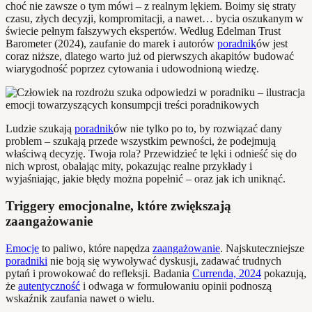
choć nie zawsze o tym mówi – z realnym lękiem. Boimy się straty
czasu, złych decyzji, kompromitacji, a nawet… bycia oszukanym w
świecie pełnym fałszywych ekspertów. Według Edelman Trust
Barometer (2024), zaufanie do marek i autorów
poradnik
ów jest
coraz niższe, dlatego warto już od pierwszych akapitów budować
wiarygodność poprzez cytowania i udowodnioną wiedzę.
Ludzie szukają
poradnik
ów nie tylko po to, by rozwiązać dany
problem – szukają przede wszystkim pewności, że podejmują
właściwą decyzję. Twoja rola? Przewidzieć te lęki i odnieść się do
nich wprost, obalając mity, pokazując realne przykłady i
wyjaśniając, jakie błędy można popełnić – oraz jak ich uniknąć.
Triggery emocjonalne, które zwiększają
zaangażowanie
Emocje
to paliwo, które napędza
zaangażowanie
. Najskuteczniejsze
poradniki
nie boją się wywoływać dyskusji, zadawać trudnych
pytań i prowokować do refleksji. Badania
Currenda, 2024
pokazują,
że
autentyczność
i odwaga w formułowaniu opinii podnoszą
wskaźnik zaufania nawet o wielu.