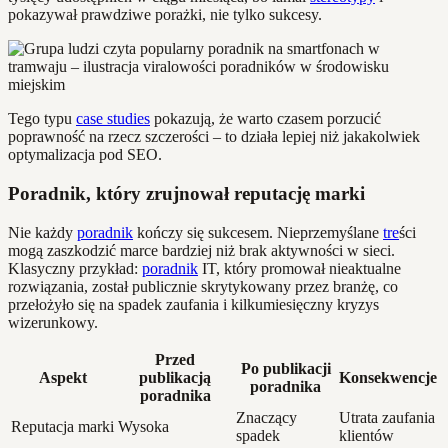
pokazywał prawdziwe porażki, nie tylko sukcesy.
Tego typu
case studies
pokazują, że warto czasem porzucić
poprawność na rzecz szczerości – to działa lepiej niż jakakolwiek
optymalizacja pod SEO.
Poradnik, który zrujnował reputację marki
Nie każdy
poradnik
kończy się sukcesem. Nieprzemyślane
tre
ści
mogą zaszkodzić marce bardziej niż brak aktywności w sieci.
Klasyczny przykład:
poradnik
IT, który promował nieaktualne
rozwiązania, został publicznie skrytykowany przez branżę, co
przełożyło się na spadek zaufania i kilkumiesięczny kryzys
wizerunkowy.
Przed
Po publikacji
Aspekt
publikacją
Konsekwencje
poradnika
poradnika
Znaczący
Utrata zaufania
Reputacja marki
Wysoka
spadek
klientów