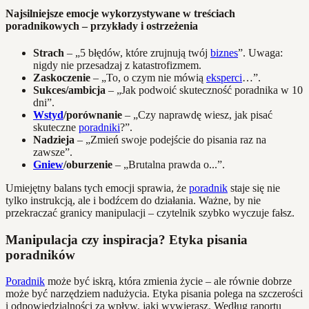
Najsilniejsze emocje wykorzystywane w treściach
poradnikowych – przykłady i ostrzeżenia
Strach
– „5 błędów, które zrujnują twój
biznes
”. Uwaga:
nigdy nie przesadzaj z katastrofizmem.
Zaskoczenie
– „To, o czym nie mówią
eksperci
…”.
Sukces/ambicja
– „Jak podwoić skuteczność poradnika w 10
dni”.
Wstyd
/porównanie
– „Czy naprawdę wiesz, jak pisać
skuteczne
poradniki
?”.
Nadzieja
– „Zmień swoje podejście do pisania raz na
zawsze”.
Gniew
/oburzenie
– „Brutalna prawda o...”.
Umiejętny balans tych emocji sprawia, że
poradnik
staje się nie
tylko instrukcją, ale i bodźcem do działania. Ważne, by nie
przekraczać granicy manipulacji – czytelnik szybko wyczuje fałsz.
Manipulacja czy inspiracja? Etyka pisania
poradników
Poradnik
może być iskrą, która zmienia życie – ale równie dobrze
może być narzędziem nadużycia. Etyka pisania polega na szczerości
i odpowiedzialności za wpływ, jaki wywierasz. Według raportu