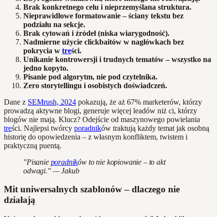
Brak konkretnego celu i nieprzemyślana struktura.
Nieprawidłowe formatowanie – ściany tekstu bez
podziału na sekcje.
Brak cytowań i źródeł (niska wiarygodność).
Nadmierne użycie clickbaitów w nagłówkach bez
pokrycia w
tre
ści.
Unikanie kontrowersji i trudnych tematów – wszystko na
jedno kopyto.
Pisanie pod algorytm, nie pod czytelnika.
Zero storytellingu i osobistych doświadczeń.
Dane z
SEMrush, 2024
pokazują, że aż 67% marketerów, którzy
prowadzą aktywne blogi, generuje więcej leadów niż ci, którzy
blogów nie mają. Klucz? Odejście od maszynowego powielania
tre
ści. Najlepsi twórcy
poradnik
ów traktują każdy temat jak osobną
historię do opowiedzenia – z własnym konfliktem, twistem i
praktyczną puentą.
"Pisanie
poradnik
ów to nie kopiowanie – to akt
odwagi." — Jakub
Mit uniwersalnych szablonów – dlaczego nie
działają