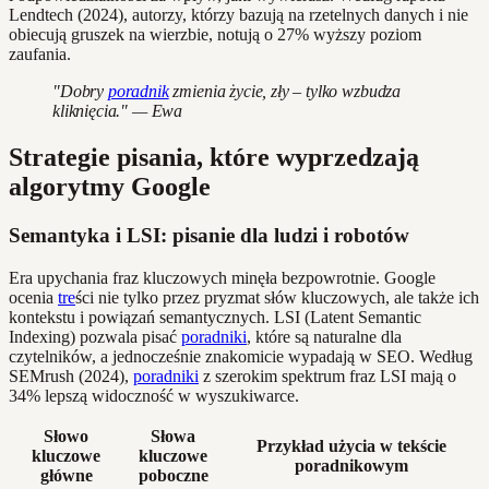
Lendtech (2024), autorzy, którzy bazują na rzetelnych danych i nie
obiecują gruszek na wierzbie, notują o 27% wyższy poziom
zaufania.
"Dobry
poradnik
zmienia życie, zły – tylko wzbudza
kliknięcia." — Ewa
Strategie pisania, które wyprzedzają
algorytmy Google
Semantyka i LSI: pisanie dla ludzi i robotów
Era upychania fraz kluczowych minęła bezpowrotnie. Google
ocenia
tre
ści nie tylko przez pryzmat słów kluczowych, ale także ich
kontekstu i powiązań semantycznych. LSI (Latent Semantic
Indexing) pozwala pisać
poradniki
, które są naturalne dla
czytelników, a jednocześnie znakomicie wypadają w SEO. Według
SEMrush (2024),
poradniki
z szerokim spektrum fraz LSI mają o
34% lepszą widoczność w wyszukiwarce.
Słowo
Słowa
Przykład użycia w tekście
kluczowe
kluczowe
poradnikowym
główne
poboczne