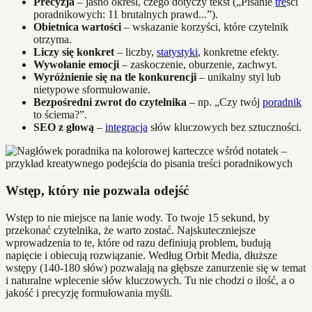
Precyzja
– jasno określ, czego dotyczy tekst („Pisanie
tre
ści
poradnikowych: 11 brutalnych prawd...”).
Obietnica wartości
– wskazanie korzyści, które czytelnik
otrzyma.
Liczy się konkret
– liczby,
statystyki
, konkretne efekty.
Wywołanie emocji
– zaskoczenie, oburzenie, zachwyt.
Wyróżnienie się na tle konkurencji
– unikalny styl lub
nietypowe sformułowanie.
Bezpośredni zwrot do czytelnika
– np. „Czy twój
poradnik
to ściema?”.
SEO z głową
–
integracja
słów kluczowych bez sztuczności.
Wstęp, który nie pozwala odejść
Wstęp to nie miejsce na lanie wody. To twoje 15 sekund, by
przekonać czytelnika, że warto zostać. Najskuteczniejsze
wprowadzenia to te, które od razu definiują problem, budują
napięcie i obiecują rozwiązanie. Według Orbit Media, dłuższe
wstępy (140-180 słów) pozwalają na głębsze zanurzenie się w temat
i naturalne wplecenie słów kluczowych. Tu nie chodzi o ilość, a o
jakość i precyzję formułowania myśli.