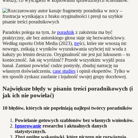
wiedzy, co wyścigiem w kopiowaniu sprawdzonych schematów.
Paradoks polega na tym, że
poradnik
z założenia ma być
praktyczny, ale bez autorskiego głosu staje się bezwartościowy.
Według raportu Orbit Media (2023),
tre
ści, które nie wnoszą nic
nowego, znikają z wyników wyszukiwania szybciej niż woda z
kałuży po letnim deszczu. Oryginalność nie jest już luksusem – to
konieczność. Jak się wyróżnić? Przede wszystkim: wyjdź poza
banał. Zamiast powielać cudze pomysły, zbuduj narrację na
własnym doświadczeniu,
case studies
i opinii ekspertów. Tylko w
ten sposób zyskasz zaufanie i lojalność swojej grupy docelowej.
Największe błędy w pisaniu treści poradnikowych (i
jak ich nie powielać)
10 błędów, których nie popełniają najlepsi twórcy poradników
Powielanie gotowych szablonów bez własnych wniosków.
Ignorowanie
researchu i aktualnych danych
statystycznych.
Zbyt ogólne wskazówki, które niczego nie rozwiązują.