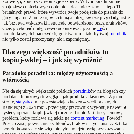
konwersji, zbudować reputację eksperta. W tym poradniku nie
znajdziesz cukierkowych obietnic – dostaniesz zamiast tego 11
brutalnych prawd, które wywrócą twoje podejście do pisania do
góry nogami. Zanurz się w rzetelną analizę, świeże przykłady, ostre
jak brzytwa wskazówki i strategie potwierdzone przez praktyków.
Czas przełamać nudę, zrewolucjonizować pisanie
tre
ści
poradnikowych i nauczyć się grać twardo – tak, by twój
poradnik
nie tylko został przeczytany, ale i zapamiętany.
Dlaczego większość poradników to
kopiuj-wklej – i jak się wyróżnić
Paradoks poradnika: między użytecznością a
wtórnością
Nie da się ukryć: większość polskich
poradnik
ów na blogach czy
portalach branżowych wygląda jak produkcja taśmowa. Z jednej
strony,
statystyki
nie pozostawiają złudzeń – według danych
Bankier.pl z 2024 roku, przeciętny pracownik wykonuje nawet 50
tysięcy operacji kopiuj-wklej rocznie. To nie żart, to systemowy
problem, który rozlewa się także na
content marketing
. Powód?
Presja czasu, powielanie szablonów, brak własnych analiz. Sztuka
poradnikowa staje się więc nie tyle umiejętnością przekazywania