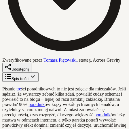
Zweryfikowane przez
Tomasz Piętowski
,
strateg, Across Gravity
Udostępnij
Spis treści
Pisanie
tre
ści poradnikowych to nie jest zajęcie dla mięczaków. Jeśli
sądzisz, że wystarczy zebrać kilka zdań, powielić cudzy schemat i
powiesić to na blogu – lepiej od razu zamknij zakładkę. Brutalna
prawda? 90%
poradnik
ów krąży wokół tych samych banałów, a
czytelnicy są coraz mniej naiwni. Zamiast zadowalać się
przeciętnością, czas rozgryźć, dlaczego większość
poradnik
ów leży
martwa w odmętach internetu, a tylko garstka potrafi wywołać
prawdziwy efekt domina: zmienić czyjeś decyzje, uruchomić lawinę