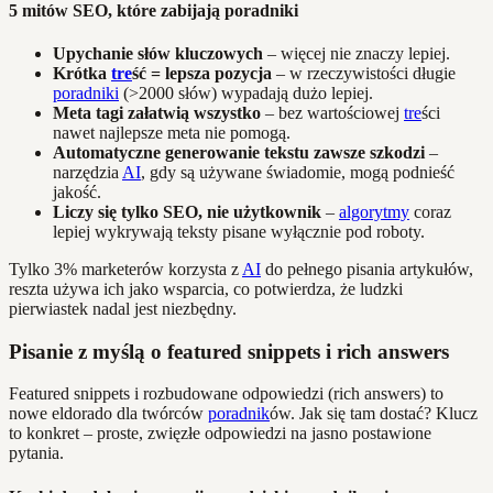
5 mitów SEO, które zabijają poradniki
Upychanie słów kluczowych
– więcej nie znaczy lepiej.
Krótka
tre
ść = lepsza pozycja
– w rzeczywistości długie
poradniki
(>2000 słów) wypadają dużo lepiej.
Meta tagi załatwią wszystko
– bez wartościowej
tre
ści
nawet najlepsze meta nie pomogą.
Automatyczne generowanie tekstu zawsze szkodzi
–
narzędzia
AI
, gdy są używane świadomie, mogą podnieść
jakość.
Liczy się tylko SEO, nie użytkownik
–
algorytmy
coraz
lepiej wykrywają teksty pisane wyłącznie pod roboty.
Tylko 3% marketerów korzysta z
AI
do pełnego pisania artykułów,
reszta używa ich jako wsparcia, co potwierdza, że ludzki
pierwiastek nadal jest niezbędny.
Pisanie z myślą o featured snippets i rich answers
Featured snippets i rozbudowane odpowiedzi (rich answers) to
nowe eldorado dla twórców
poradnik
ów. Jak się tam dostać? Klucz
to konkret – proste, zwięzłe odpowiedzi na jasno postawione
pytania.