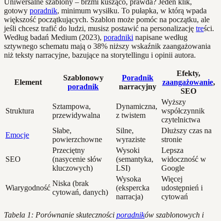
Uniwersalne szablony – brzmi kusząco, prawda? Jeden klik,
gotowy
poradnik
, minimum wysiłku. To pułapka, w którą wpada
większość początkujących. Szablon może pomóc na początku, ale
jeśli chcesz trafić do ludzi, musisz postawić na personalizację
tre
ści.
Według badań Medium (2023),
poradniki
napisane według
sztywnego schematu mają o 38% niższy wskaźnik zaangażowania
niż teksty narracyjne, bazujące na storytellingu i opinii autora.
Efekty,
Szablonowy
Poradnik
Element
zaangażowanie
,
poradnik
narracyjny
SEO
Wyższy
Sztampowa,
Dynamiczna,
Struktura
współczynnik
przewidywalna
z twistem
czytelnictwa
Słabe,
Silne,
Dłuższy czas na
Emocje
powierzchowne
wyraziste
stronie
Przeciętny
Wysoki
Lepsza
SEO
(nasycenie słów
(semantyka,
widoczność w
kluczowych)
LSI)
Google
Wysoka
Więcej
Niska (brak
Wiarygodność
(ekspercka
udostępnień i
cytowań, danych)
narracja)
cytowań
Tabela 1: Porównanie skuteczności
poradnik
ów szablonowych i