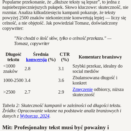
Popularne przekonanie, że „dłuższe teksty są lepsze”, to jedna z
najniebezpieczniejszych pułapek. Słowo kluczowe: skuteczność, nie
rozmiar. Analiza kilkudziesięciu kampanii pokazuje, że teksty
powyżej 2500 znaków niekoniecznie konwertują lepiej — liczy się
celność, a nie objętość. Jak powiedział Tomasz, doświadczony
copywriter:
"Nie chodzi o ilość słów, tylko o celność przekazu." —
Tomasz, copywriter
Długość
Średnia
CTR
Komentarz branżowy
tekstu
konwersja
(%)
(%)
<1000
Szybki przekaz, idealny do
2.8
3.1
znaków
social mediów
Zbalansowana długość i
1000-2500
3.4
3.6
konkret
Zmęczenie
odbiorcy, niższa
>2500
2.7
2.9
skuteczność
Tabela 2: Skuteczność kampanii w zależności od długości tekstu.
Źródło: Opracowanie własne na podstawie analiz branżowych i
danych z
Wyborcza, 2024
.
Mit: Profesjonalny tekst musi być poważny i