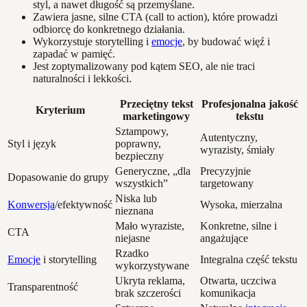
styl, a nawet długość są przemyślane.
Zawiera jasne, silne CTA (call to action), które prowadzi
odbiorcę do konkretnego działania.
Wykorzystuje storytelling i
emocje
, by budować więź i
zapadać w pamięć.
Jest zoptymalizowany pod kątem SEO, ale nie traci
naturalności i lekkości.
Przeciętny tekst
Profesjonalna jakość
Kryterium
marketingowy
tekstu
Sztampowy,
Autentyczny,
Styl i język
poprawny,
wyrazisty, śmiały
bezpieczny
Generyczne, „dla
Precyzyjnie
Dopasowanie do grupy
wszystkich”
targetowany
Niska lub
Konwersja
/efektywność
Wysoka, mierzalna
nieznana
Mało wyraziste,
Konkretne, silne i
CTA
niejasne
angażujące
Rzadko
Emocje
i storytelling
Integralna część tekstu
wykorzystywane
Ukryta reklama,
Otwarta, uczciwa
Transparentność
brak szczerości
komunikacja