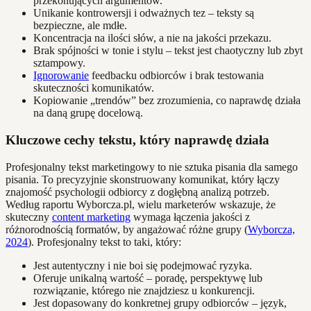
przekonujących argumentów.
Unikanie kontrowersji i odważnych tez – teksty są
bezpieczne, ale mdłe.
Koncentracja na ilości słów, a nie na jakości przekazu.
Brak spójności w tonie i stylu – tekst jest chaotyczny lub zbyt
sztampowy.
Ignorowanie
feedbacku odbiorców i brak testowania
skuteczności komunikatów.
Kopiowanie „trendów” bez zrozumienia, co naprawdę działa
na daną grupę docelową.
Kluczowe cechy tekstu, który naprawdę działa
Profesjonalny tekst marketingowy to nie sztuka pisania dla samego
pisania. To precyzyjnie skonstruowany komunikat, który łączy
znajomość psychologii odbiorcy z dogłębną analizą potrzeb.
Według raportu Wyborcza.pl, wielu marketerów wskazuje, że
skuteczny
content marketing
wymaga łączenia jakości z
różnorodnością formatów, by angażować różne grupy (
Wyborcza,
2024
). Profesjonalny tekst to taki, który:
Jest autentyczny i nie boi się podejmować ryzyka.
Oferuje unikalną wartość – poradę, perspektywę lub
rozwiązanie, którego nie znajdziesz u konkurencji.
Jest dopasowany do konkretnej grupy odbiorców – język,