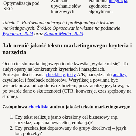
Sztuczne
Naturalna
integracja
,
Optymalizacja pod
upychanie słów
zgodność z
SEO
kluczowych
algorytmami
Tabela 1: Porównanie miernych i profesjonalnych tekstów
marketingowych. Źródło: Opracowanie własne na podstawie
Wyborcza, 2024
oraz
Kantar Media, 2023
.
Jak ocenić jakość tekstu marketingowego: kryteria i
narzędzia
Ocena tekstu marketingowego to nie kwestia „wydaje mi się”. To
audyt oparty na konkretnych kryteriach i narzędziach.
Profesjonaliści stosują
checklisty
,
testy
A/B, narzędzia do
analizy
czytelności i feedback odbiorców. Weryfikacja powinna być
wieloetapowa: od zgodności z briefem, przez analizę językową, aż
po twarde dane o skuteczności (CTR, konwersje, czas spędzony na
stronie).
7-stopniowa
checklista
audytu jakości tekstu marketingowego:
Czy tekst realizuje jasno określony cel biznesowy (np.
sprzedaż, zapis na newsletter, edukacja)?
Czy przekaz jest dopasowany do grupy docelowej – język,
ton, potrzeby?