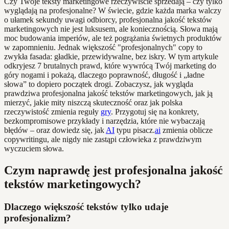
Czy Twoje teksty marketingowe rzeczywiście sprzedają – czy tylko
wyglądają na profesjonalne? W świecie, gdzie każda marka walczy
o ułamek sekundy uwagi odbiorcy, profesjonalna jakość tekstów
marketingowych nie jest luksusem, ale koniecznością. Słowa mają
moc budowania imperiów, ale też pogrążania świetnych produktów
w zapomnieniu. Jednak większość "profesjonalnych" copy to
zwykła fasada: gładkie, przewidywalne, bez iskry. W tym artykule
odkryjesz 7 brutalnych prawd, które wywrócą Twój marketing do
góry nogami i pokażą, dlaczego poprawność, długość i „ładne
słowa” to dopiero początek drogi. Zobaczysz, jak wygląda
prawdziwa profesjonalna jakość tekstów marketingowych, jak ją
mierzyć, jakie mity niszczą skuteczność oraz jak polska
rzeczywistość zmienia reguły
gry
. Przygotuj się na konkrety,
bezkompromisowe przykłady i narzędzia, które nie wybaczają
błędów – oraz dowiedz się, jak
AI
typu pisacz.
ai
zmienia oblicze
copywritingu, ale nigdy nie zastąpi człowieka z prawdziwym
wyczuciem słowa.
Czym naprawdę jest profesjonalna jakość
tekstów marketingowych?
Dlaczego większość tekstów tylko udaje
profesjonalizm?