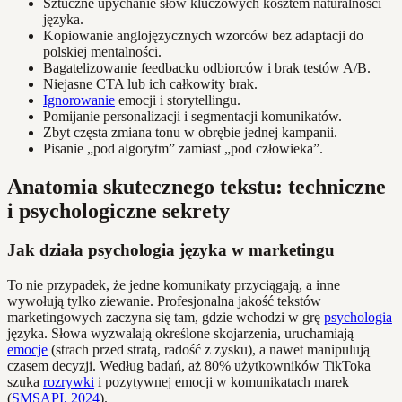
Sztuczne upychanie słów kluczowych kosztem naturalności
języka.
Kopiowanie anglojęzycznych wzorców bez adaptacji do
polskiej mentalności.
Bagatelizowanie feedbacku odbiorców i brak testów A/B.
Niejasne CTA lub ich całkowity brak.
Ignorowanie
emocji i storytellingu.
Pomijanie personalizacji i segmentacji komunikatów.
Zbyt częsta zmiana tonu w obrębie jednej kampanii.
Pisanie „pod algorytm” zamiast „pod człowieka”.
Anatomia skutecznego tekstu: techniczne
i psychologiczne sekrety
Jak działa psychologia języka w marketingu
To nie przypadek, że jedne komunikaty przyciągają, a inne
wywołują tylko ziewanie. Profesjonalna jakość tekstów
marketingowych zaczyna się tam, gdzie wchodzi w grę
psychologia
języka. Słowa wyzwalają określone skojarzenia, uruchamiają
emocje
(strach przed stratą, radość z zysku), a nawet manipulują
czasem decyzji. Według badań, aż 80% użytkowników TikToka
szuka
rozrywki
i pozytywnej emocji w komunikatach marek
(
SMSAPI, 2024
).