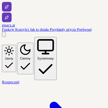
pisacz.ai
Funkcje
Korzyści
Jak to działa
Przykłady użycia
Porównaj
Jasny
Ciemny
Systemowy
Rozpocznij