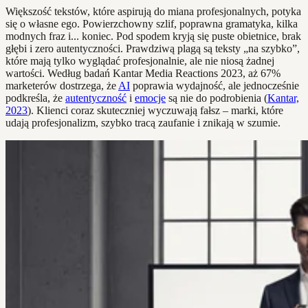
Większość tekstów, które aspirują do miana profesjonalnych, potyka
się o własne ego. Powierzchowny szlif, poprawna gramatyka, kilka
modnych fraz i... koniec. Pod spodem kryją się puste obietnice, brak
głębi i zero autentyczności. Prawdziwą plagą są teksty „na szybko”,
które mają tylko wyglądać profesjonalnie, ale nie niosą żadnej
wartości. Według badań Kantar Media Reactions 2023, aż 67%
marketerów dostrzega, że
AI
poprawia wydajność, ale jednocześnie
podkreśla, że
autentyczność
i
emocje
są nie do podrobienia (
Kantar,
2023
). Klienci coraz skuteczniej wyczuwają fałsz – marki, które
udają profesjonalizm, szybko tracą zaufanie i znikają w szumie.