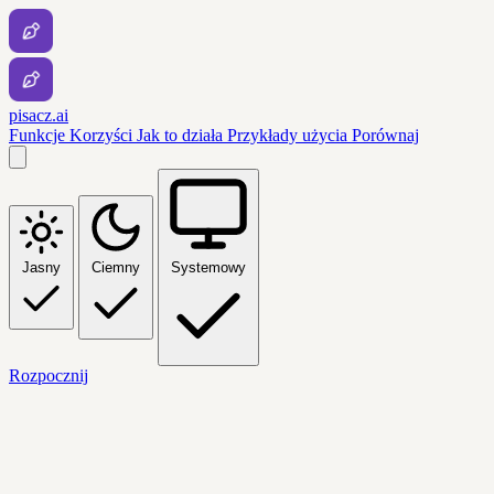
pisacz.ai
Funkcje
Korzyści
Jak to działa
Przykłady użycia
Porównaj
Jasny
Ciemny
Systemowy
Rozpocznij