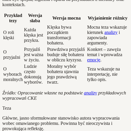
kontekstach.
Przykład
Wersja
Wersja mocna
Wyjaśnienie różnicy
tezy
słaba
Klęska bywa
Mocna teza wskazuje
Każda
O roli
początkiem
kierunek
analizy
i
klęska jest
klęski
transformacji
zapowiada
przykra.
bohatera.
argumenty.
Przyjaźń
Prawdziwa przyjaźń
Konkret – zawęża
O
jest ważna
buduje siłę bohatera
temat i wprowadza
przyjaźni
w życiu.
w obliczu kryzysu.
emocje
.
Ludzie
Moralny wybór
O
Teza wskazuje na
często
bohatera ujawnia
wyborach
interpretację, nie
dokonują
jego prawdziwą
moralnych
tylko opis.
wyborów.
twarz.
Źródło: Opracowanie własne na podstawie
analizy
przykładowych
wypracowań CKE
Teza
Główne, jasno sformułowane stanowisko autora wypracowania
wobec omawianego problemu. Powinna być nieoczywista i
prowokująca refleksję.