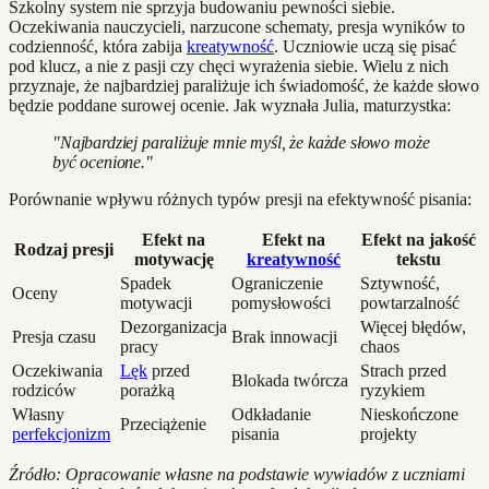
Szkolny system nie sprzyja budowaniu pewności siebie.
Oczekiwania nauczycieli, narzucone schematy, presja wyników to
codzienność, która zabija
kreatywność
. Uczniowie uczą się pisać
pod klucz, a nie z pasji czy chęci wyrażenia siebie. Wielu z nich
przyznaje, że najbardziej paraliżuje ich świadomość, że każde słowo
będzie poddane surowej ocenie. Jak wyznała Julia, maturzystka:
"Najbardziej paraliżuje mnie myśl, że każde słowo może
być ocenione."
Porównanie wpływu różnych typów presji na efektywność pisania:
Efekt na
Efekt na
Efekt na jakość
Rodzaj presji
motywację
kreatywność
tekstu
Spadek
Ograniczenie
Sztywność,
Oceny
motywacji
pomysłowości
powtarzalność
Dezorganizacja
Więcej błędów,
Presja czasu
Brak innowacji
pracy
chaos
Oczekiwania
Lęk
przed
Strach przed
Blokada twórcza
rodziców
porażką
ryzykiem
Własny
Odkładanie
Nieskończone
Przeciążenie
perfekcjonizm
pisania
projekty
Źródło: Opracowanie własne na podstawie wywiadów z uczniami