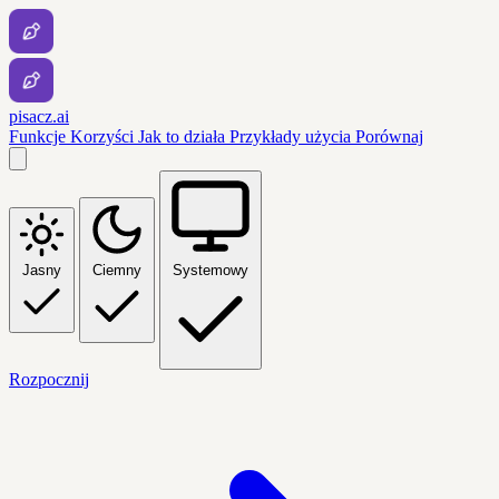
pisacz.ai
Funkcje
Korzyści
Jak to działa
Przykłady użycia
Porównaj
Jasny
Ciemny
Systemowy
Rozpocznij