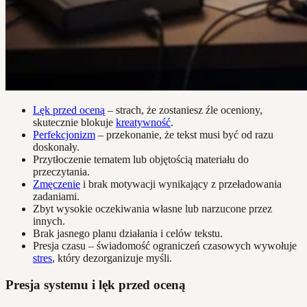
Lęk przed oceną
– strach, że zostaniesz źle oceniony,
skutecznie blokuje
kreatywność
.
Perfekcjonizm
– przekonanie, że tekst musi być od razu
doskonały.
Przytłoczenie tematem lub objętością materiału do
przeczytania.
Zmęczenie
i brak motywacji wynikający z przeładowania
zadaniami.
Zbyt wysokie oczekiwania własne lub narzucone przez
innych.
Brak jasnego planu działania i celów tekstu.
Presja czasu – świadomość ograniczeń czasowych wywołuje
stres
, który dezorganizuje myśli.
Presja systemu i lęk przed oceną