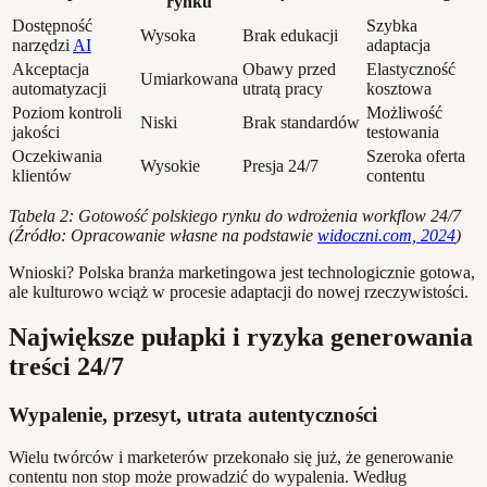
rynku
Dostępność
Szybka
Wysoka
Brak edukacji
narzędzi
AI
adaptacja
Akceptacja
Obawy przed
Elastyczność
Umiarkowana
automatyzacji
utratą pracy
kosztowa
Poziom kontroli
Możliwość
Niski
Brak standardów
jakości
testowania
Oczekiwania
Szeroka oferta
Wysokie
Presja 24/7
klientów
contentu
Tabela 2: Gotowość polskiego rynku do wdrożenia workflow 24/7
(Źródło: Opracowanie własne na podstawie
widoczni.com, 2024
)
Wnioski? Polska branża marketingowa jest technologicznie gotowa,
ale kulturowo wciąż w procesie adaptacji do nowej rzeczywistości.
Największe pułapki i ryzyka generowania
treści 24/7
Wypalenie, przesyt, utrata autentyczności
Wielu twórców i marketerów przekonało się już, że generowanie
contentu non stop może prowadzić do wypalenia. Według