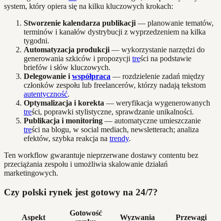
system, który opiera się na kilku kluczowych krokach:
Stworzenie kalendarza publikacji
— planowanie tematów,
terminów i kanałów dystrybucji z wyprzedzeniem na kilka
tygodni.
Automatyzacja produkcji
— wykorzystanie narzędzi do
generowania szkiców i propozycji
tre
ści na podstawie
briefów i słów kluczowych.
Delegowanie i
współpraca
— rozdzielenie zadań między
członków zespołu lub freelancerów, którzy nadają tekstom
autentyczność
.
Optymalizacja i korekta
— weryfikacja wygenerowanych
tre
ści, poprawki stylistyczne, sprawdzanie unikalności.
Publikacja i monitoring
— automatyczne umieszczanie
tre
ści na blogu, w social mediach, newsletterach; analiza
efektów, szybka reakcja na
trendy
.
Ten workflow gwarantuje nieprzerwane dostawy contentu bez
przeciążania zespołu i umożliwia skalowanie działań
marketingowych.
Czy polski rynek jest gotowy na 24/7?
Gotowość
Aspekt
Wyzwania
Przewagi