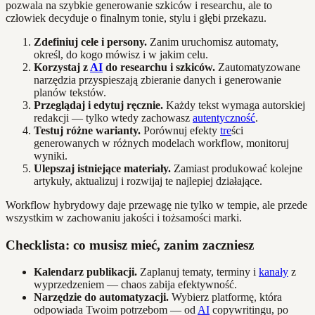
pozwala na szybkie generowanie szkiców i researchu, ale to
człowiek decyduje o finalnym tonie, stylu i głębi przekazu.
Zdefiniuj cele i persony.
Zanim uruchomisz automaty,
określ, do kogo mówisz i w jakim celu.
Korzystaj z
AI
do researchu i szkiców.
Zautomatyzowane
narzędzia przyspieszają zbieranie danych i generowanie
planów tekstów.
Przeglądaj i edytuj ręcznie.
Każdy tekst wymaga autorskiej
redakcji — tylko wtedy zachowasz
autentyczność
.
Testuj różne warianty.
Porównuj efekty
tre
ści
generowanych w różnych modelach workflow, monitoruj
wyniki.
Ulepszaj istniejące materiały.
Zamiast produkować kolejne
artykuły, aktualizuj i rozwijaj te najlepiej działające.
Workflow hybrydowy daje przewagę nie tylko w tempie, ale przede
wszystkim w zachowaniu jakości i tożsamości marki.
Checklista: co musisz mieć, zanim zaczniesz
Kalendarz publikacji.
Zaplanuj tematy, terminy i
kanały
z
wyprzedzeniem — chaos zabija efektywność.
Narzędzie do automatyzacji.
Wybierz platformę, która
odpowiada Twoim potrzebom — od
AI
copywritingu, po