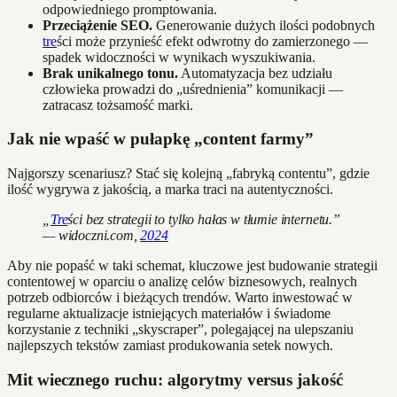
odpowiedniego promptowania.
Przeciążenie SEO.
Generowanie dużych ilości podobnych
tre
ści może przynieść efekt odwrotny do zamierzonego —
spadek widoczności w wynikach wyszukiwania.
Brak unikalnego tonu.
Automatyzacja bez udziału
człowieka prowadzi do „uśrednienia” komunikacji —
zatracasz tożsamość marki.
Jak nie wpaść w pułapkę „content farmy”
Najgorszy scenariusz? Stać się kolejną „fabryką contentu”, gdzie
ilość wygrywa z jakością, a marka traci na autentyczności.
„
Tre
ści bez strategii to tylko hałas w tłumie internetu.”
— widoczni.com,
2024
Aby nie popaść w taki schemat, kluczowe jest budowanie strategii
contentowej w oparciu o analizę celów biznesowych, realnych
potrzeb odbiorców i bieżących trendów. Warto inwestować w
regularne aktualizacje istniejących materiałów i świadome
korzystanie z techniki „skyscraper”, polegającej na ulepszaniu
najlepszych tekstów zamiast produkowania setek nowych.
Mit wiecznego ruchu: algorytmy versus jakość