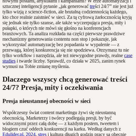
nowymi postami, artykułami i kampaniami? W erze automatyzacji i
sztucznej inteligencji pytanie „jak generować
tre
ści 24/7” nie jest już
tylko wizją z science-fiction, ale brutalną codziennością każdego,
kto chce realnie zaistnieć w sieci. Za tą cyfrową żarłocznością kryją
się jednak nie tylko szanse, ale także wyczerpująca presja, mity i
pułapki, o których nie mówi się głośno na konferencjach
branżowych. Ta analiza rozkłada na części pierwsze prawdziwe
mechanizmy generowania contentu non stop i pokazuje, jak
wykorzystać automatyzację bez popadania w wypalenie — z
przewagą, której konkurencja się nie spodziewa. Otrzymasz tu nie
tylko workflow i narzędzia, ale też niewygodne prawdy, realne
case
studies
i twarde liczby. Sprawdź, co działa w 2025, zanim rynek
wymusi na Tobie zmianę myślenia.
Dlaczego wszyscy chcą generować treści
24/7? Presja, mity i oczekiwania
Presja nieustannej obecności w sieci
Współczesny świat content marketingu żywi się nieustanną
obecnością. Marketerzy i twórcy podlegają presji, by być
widocznymi przez całą dobę — z każdym postem, tweetem i
blogiem czuć oddech konkurencji na karku. Według danych z
Edulider.pl, 2024
,
stres
i kultura długich godzin pracy są obecnie