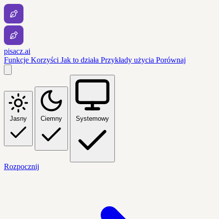
pisacz.ai
Funkcje
Korzyści
Jak to działa
Przykłady użycia
Porównaj
Jasny
Ciemny
Systemowy
Rozpocznij