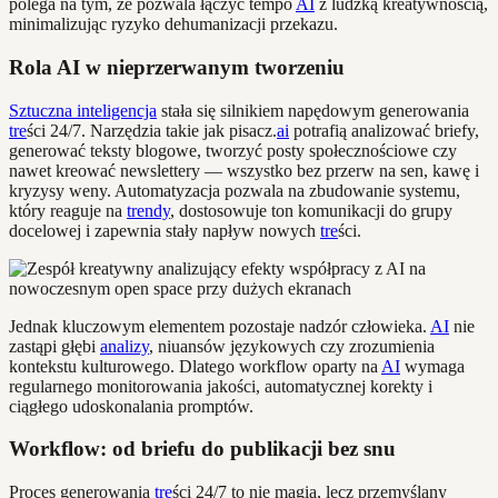
polega na tym, że pozwala łączyć tempo
AI
z ludzką kreatywnością,
minimalizując ryzyko dehumanizacji przekazu.
Rola AI w nieprzerwanym tworzeniu
Sztuczna inteligencja
stała się silnikiem napędowym generowania
tre
ści 24/7. Narzędzia takie jak pisacz.
ai
potrafią analizować briefy,
generować teksty blogowe, tworzyć posty społecznościowe czy
nawet kreować newslettery — wszystko bez przerw na sen, kawę i
kryzysy weny. Automatyzacja pozwala na zbudowanie systemu,
który reaguje na
trendy
, dostosowuje ton komunikacji do grupy
docelowej i zapewnia stały napływ nowych
tre
ści.
Jednak kluczowym elementem pozostaje nadzór człowieka.
AI
nie
zastąpi głębi
analizy
, niuansów językowych czy zrozumienia
kontekstu kulturowego. Dlatego workflow oparty na
AI
wymaga
regularnego monitorowania jakości, automatycznej korekty i
ciągłego udoskonalania promptów.
Workflow: od briefu do publikacji bez snu
Proces generowania
tre
ści 24/7 to nie magia, lecz przemyślany