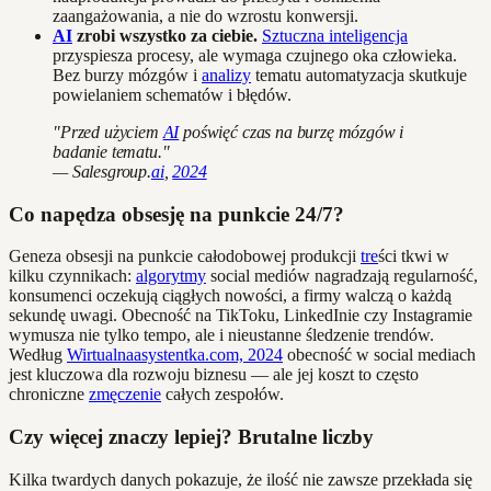
zaangażowania, a nie do wzrostu konwersji.
AI
zrobi wszystko za ciebie.
Sztuczna inteligencja
przyspiesza procesy, ale wymaga czujnego oka człowieka.
Bez burzy mózgów i
analizy
tematu automatyzacja skutkuje
powielaniem schematów i błędów.
"Przed użyciem
AI
poświęć czas na burzę mózgów i
badanie tematu."
— Salesgroup.
ai
,
2024
Co napędza obsesję na punkcie 24/7?
Geneza obsesji na punkcie całodobowej produkcji
tre
ści tkwi w
kilku czynnikach:
algorytmy
social mediów nagradzają regularność,
konsumenci oczekują ciągłych nowości, a firmy walczą o każdą
sekundę uwagi. Obecność na TikToku, LinkedInie czy Instagramie
wymusza nie tylko tempo, ale i nieustanne śledzenie trendów.
Według
Wirtualnaasystentka.com, 2024
obecność w social mediach
jest kluczowa dla rozwoju biznesu — ale jej koszt to często
chroniczne
zmęczenie
całych zespołów.
Czy więcej znaczy lepiej? Brutalne liczby
Kilka twardych danych pokazuje, że ilość nie zawsze przekłada się