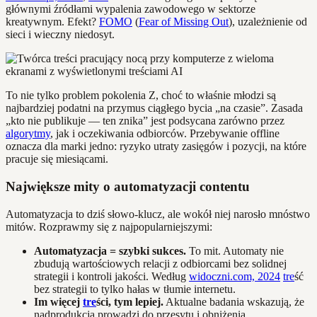
głównymi źródłami wypalenia zawodowego w sektorze
kreatywnym. Efekt?
FOMO
(
Fear of Missing Out
), uzależnienie od
sieci i wieczny niedosyt.
To nie tylko problem pokolenia Z, choć to właśnie młodzi są
najbardziej podatni na przymus ciągłego bycia „na czasie”. Zasada
„kto nie publikuje — ten znika” jest podsycana zarówno przez
algorytmy
, jak i oczekiwania odbiorców. Przebywanie offline
oznacza dla marki jedno: ryzyko utraty zasięgów i pozycji, na które
pracuje się miesiącami.
Największe mity o automatyzacji contentu
Automatyzacja to dziś słowo-klucz, ale wokół niej narosło mnóstwo
mitów. Rozprawmy się z najpopularniejszymi:
Automatyzacja = szybki sukces.
To mit. Automaty nie
zbudują wartościowych relacji z odbiorcami bez solidnej
strategii i kontroli jakości. Według
widoczni.com, 2024
tre
ść
bez strategii to tylko hałas w tłumie internetu.
Im więcej
tre
ści, tym lepiej.
Aktualne badania wskazują, że
nadprodukcja prowadzi do przesytu i obniżenia