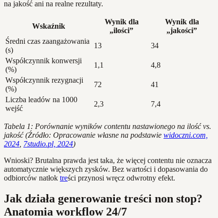
na jakość ani na realne rezultaty.
Wynik dla
Wynik dla
Wskaźnik
„ilości”
„jakości”
Średni czas zaangażowania
13
34
(s)
Współczynnik konwersji
1,1
4,8
(%)
Współczynnik rezygnacji
72
41
(%)
Liczba leadów na 1000
2,3
7,4
wejść
Tabela 1: Porównanie wyników contentu nastawionego na ilość vs.
jakość (Źródło: Opracowanie własne na podstawie
widoczni.com,
2024
,
7studio.pl, 2024
)
Wnioski? Brutalna prawda jest taka, że więcej contentu nie oznacza
automatycznie większych zysków. Bez wartości i dopasowania do
odbiorców natłok
tre
ści przynosi wręcz odwrotny efekt.
Jak działa generowanie treści non stop?
Anatomia workflow 24/7