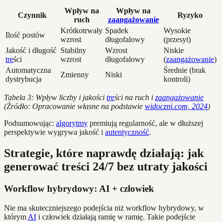
Wpływ na
Wpływ na
Czynnik
Ryzyko
ruch
zaangażowanie
Krótkotrwały
Spadek
Wysokie
Ilość postów
wzrost
długofalowy
(przesyt)
Jakość i długość
Stabilny
Wzrost
Niskie
tre
ści
wzrost
długofalowy
(
zaangażowanie
)
Automatyczna
Średnie (brak
Zmienny
Niski
dystrybucja
kontroli)
Tabela 3: Wpływ liczby i jakości
tre
ści na ruch i
zaangażowanie
(Źródło: Opracowanie własne na podstawie
widoczni.com, 2024
)
Podsumowując:
algorytmy
premiują regularność, ale w dłuższej
perspektywie wygrywa jakość i
autentyczność
.
Strategie, które naprawdę działają: jak
generować treści 24/7 bez utraty jakości
Workflow hybrydowy: AI + człowiek
Nie ma skuteczniejszego podejścia niż workflow hybrydowy, w
którym
AI
i człowiek działają ramię w ramię. Takie podejście