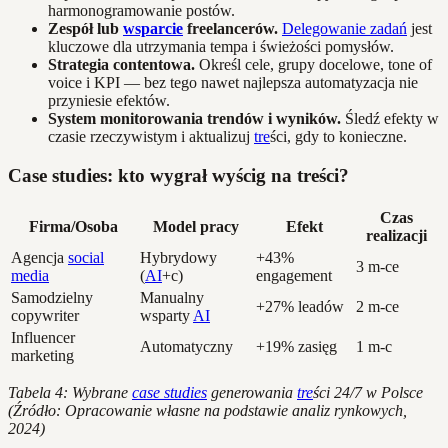
harmonogramowanie postów.
Zespół lub
wsparcie
freelancerów.
Delegowanie zadań
jest
kluczowe dla utrzymania tempa i świeżości pomysłów.
Strategia contentowa.
Określ cele, grupy docelowe, tone of
voice i KPI — bez tego nawet najlepsza automatyzacja nie
przyniesie efektów.
System monitorowania trendów i wyników.
Śledź efekty w
czasie rzeczywistym i aktualizuj
tre
ści, gdy to konieczne.
Case studies: kto wygrał wyścig na treści?
Czas
Firma/Osoba
Model pracy
Efekt
realizacji
Agencja
social
Hybrydowy
+43%
3 m-ce
media
(
AI
+c)
engagement
Samodzielny
Manualny
+27% leadów
2 m-ce
copywriter
wsparty
AI
Influencer
Automatyczny
+19% zasięg
1 m-c
marketing
Tabela 4: Wybrane
case studies
generowania
tre
ści 24/7 w Polsce
(Źródło: Opracowanie własne na podstawie analiz rynkowych,
2024)