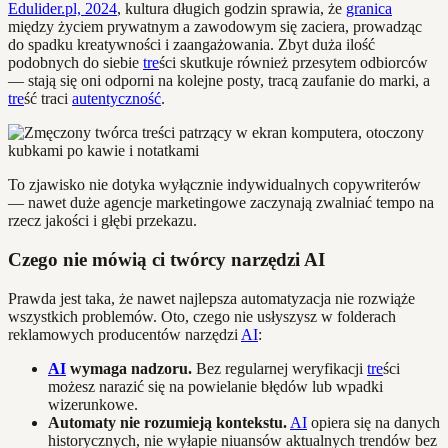
Edulider.pl, 2024
, kultura długich godzin sprawia, że
granica
między życiem prywatnym a zawodowym się zaciera, prowadząc
do spadku kreatywności i zaangażowania. Zbyt duża ilość
podobnych do siebie
tre
ści skutkuje również przesytem odbiorców
— stają się oni odporni na kolejne posty, tracą zaufanie do marki, a
tre
ść traci
autentyczność
.
To zjawisko nie dotyka wyłącznie indywidualnych copywriterów
— nawet duże agencje marketingowe zaczynają zwalniać tempo na
rzecz jakości i głębi przekazu.
Czego nie mówią ci twórcy narzędzi AI
Prawda jest taka, że nawet najlepsza automatyzacja nie rozwiąże
wszystkich problemów. Oto, czego nie usłyszysz w folderach
reklamowych producentów narzędzi
AI
:
AI
wymaga nadzoru.
Bez regularnej weryfikacji
tre
ści
możesz narazić się na powielanie błędów lub wpadki
wizerunkowe.
Automaty nie rozumieją kontekstu.
AI
opiera się na danych
historycznych, nie wyłapie niuansów aktualnych trendów bez