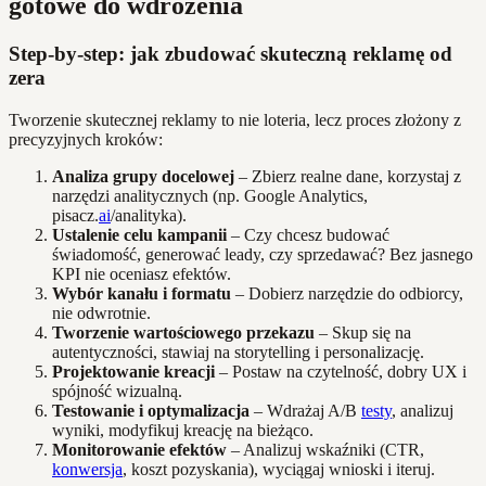
gotowe do wdrożenia
Step-by-step: jak zbudować skuteczną reklamę od
zera
Tworzenie skutecznej reklamy to nie loteria, lecz proces złożony z
precyzyjnych kroków:
Analiza grupy docelowej
– Zbierz realne dane, korzystaj z
narzędzi analitycznych (np. Google Analytics,
pisacz.
ai
/analityka).
Ustalenie celu kampanii
– Czy chcesz budować
świadomość, generować leady, czy sprzedawać? Bez jasnego
KPI nie oceniasz efektów.
Wybór kanału i formatu
– Dobierz narzędzie do odbiorcy,
nie odwrotnie.
Tworzenie wartościowego przekazu
– Skup się na
autentyczności, stawiaj na storytelling i personalizację.
Projektowanie kreacji
– Postaw na czytelność, dobry UX i
spójność wizualną.
Testowanie i optymalizacja
– Wdrażaj A/B
testy
, analizuj
wyniki, modyfikuj kreację na bieżąco.
Monitorowanie efektów
– Analizuj wskaźniki (CTR,
konwersja
, koszt pozyskania), wyciągaj wnioski i iteruj.