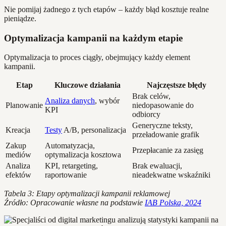
Nie pomijaj żadnego z tych etapów – każdy błąd kosztuje realne
pieniądze.
Optymalizacja kampanii na każdym etapie
Optymalizacja to proces ciągły, obejmujący każdy element
kampanii.
Etap
Kluczowe działania
Najczęstsze błędy
Brak celów,
Analiza danych
, wybór
Planowanie
niedopasowanie do
KPI
odbiorcy
Generyczne teksty,
Kreacja
Testy
A/B, personalizacja
przeładowanie grafik
Zakup
Automatyzacja,
Przepłacanie za zasięg
mediów
optymalizacja kosztowa
Analiza
KPI, retargeting,
Brak ewaluacji,
efektów
raportowanie
nieadekwatne wskaźniki
Tabela 3: Etapy optymalizacji kampanii reklamowej
Źródło: Opracowanie własne na podstawie
IAB Polska, 2024