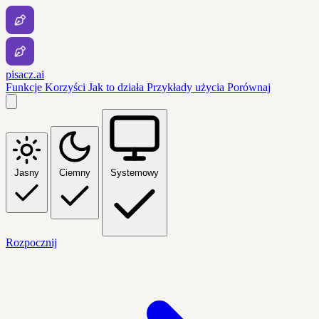
pisacz.ai
Funkcje
Korzyści
Jak to działa
Przykłady użycia
Porównaj
Jasny
Ciemny
Systemowy
Rozpocznij