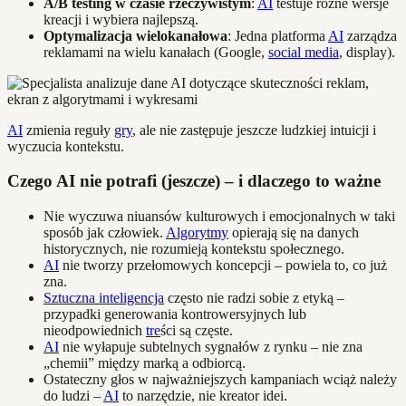
A/B testing w czasie rzeczywistym
:
AI
testuje różne wersje
kreacji i wybiera najlepszą.
Optymalizacja wielokanałowa
: Jedna platforma
AI
zarządza
reklamami na wielu kanałach (Google,
social media
, display).
AI
zmienia reguły
gry
, ale nie zastępuje jeszcze ludzkiej intuicji i
wyczucia kontekstu.
Czego AI nie potrafi (jeszcze) – i dlaczego to ważne
Nie wyczuwa niuansów kulturowych i emocjonalnych w taki
sposób jak człowiek.
Algorytmy
opierają się na danych
historycznych, nie rozumieją kontekstu społecznego.
AI
nie tworzy przełomowych koncepcji – powiela to, co już
zna.
Sztuczna inteligencja
często nie radzi sobie z etyką –
przypadki generowania kontrowersyjnych lub
nieodpowiednich
tre
ści są częste.
AI
nie wyłapuje subtelnych sygnałów z rynku – nie zna
„chemii” między marką a odbiorcą.
Ostateczny głos w najważniejszych kampaniach wciąż należy
do ludzi –
AI
to narzędzie, nie kreator idei.