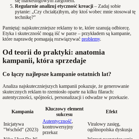
się marketingowym żargonem.
Regularnie analizuj etyczność kreacji
– Zadaj sobie
pytanie: „Czy chciał(a)bym, aby ktoś wobec mnie stosował tę
technikę?”
Pamiętaj: najskuteczniejsze reklamy to te, które szanują odbiorcę.
Etyka i skuteczność mogą iść w parze – przykładem są kampanie,
które naprawdę pomagają rozwiązywać
problemy
.
Od teorii do praktyki: anatomia
kampanii, która sprzedaje
Co łączy najlepsze kampanie ostatnich lat?
Analiza najskuteczniejszych kampanii pokazuje, że generowanie
skutecznych reklam to rzemiosło oparte na kilku filarach:
autentyczności, spójności, personalizacji i odwadze w przekazie.
Kluczowy element
Kampania
Efekt
sukcesu
Autentyczność
,
Inicjatywa
Viralowy zasięg,
kontrowersyjny
"Wschód" (2023)
ogólnopolska dyskusja
przekaz