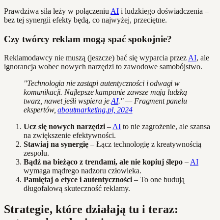
Prawdziwa siła leży w połączeniu
AI
i ludzkiego doświadczenia –
bez tej synergii efekty będą, co najwyżej, przeciętne.
Czy twórcy reklam mogą spać spokojnie?
Reklamodawcy nie muszą (jeszcze) bać się wyparcia przez
AI
, ale
ignorancja wobec nowych narzędzi to zawodowe samobójstwo.
"Technologia nie zastąpi autentyczności i odwagi w
komunikacji. Najlepsze kampanie zawsze mają ludzką
twarz, nawet jeśli wspiera je
AI
." — Fragment panelu
ekspertów,
aboutmarketing.pl, 2024
Ucz się nowych narzędzi
–
AI
to nie zagrożenie, ale szansa
na zwiększenie efektywności.
Stawiaj na synergię
– Łącz technologię z kreatywnością
zespołu.
Bądź na bieżąco z trendami, ale nie kopiuj ślepo
–
AI
wymaga mądrego nadzoru człowieka.
Pamiętaj o etyce i autentyczności
– To one budują
długofalową skuteczność reklamy.
Strategie, które działają tu i teraz: