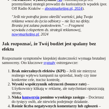
przemyślanej strategii prowadzi do kuriozalnych wpadek (por.
Off Radio Kraków –
aboutmarketing.pl, 2024
).
"Jeśli nie potrafisz jasno określić wartości, jaką Twoja
reklama wnosi do życia odbiorcy – nie licz na efekty.
Branża jest zalana pustosłowiem." — Fragment
wywiadu z ekspertem ds. strategii reklamowej,
nowymarketing.pl
, 2024
Jak rozpoznać, że Twój budżet jest spalany bez
efektu
Rozpoznanie symptomów kiepskiej skuteczności wymaga brutalnej
samooceny. Oto kluczowe
sygnały
ostrzegawcze:
Brak mierzalnych efektów (KPI)
– Jeśli nie mierzysz
realnego wpływu kampanii na sprzedaż, leady czy inne
konkretne cele, tracisz kontrolę.
Wysoki współczynnik odrzuceń (bounce rate)
–
Użytkownicy klikają w reklamę, ale natychmiast opuszczają
stronę.
Niska
konwersja
pomimo wysokiego zasięgu
– Docierasz
do tysięcy osób, ale niewielu podejmuje działanie.
Rośnie liczba negatywnych komentarzy lub zgłoszeń
–