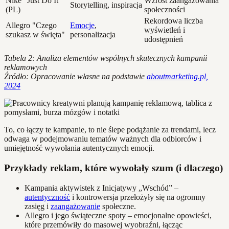
Nike "Just Do It"
Wzrost zaangażowania
Storytelling, inspiracja
(PL)
społeczności
Rekordowa liczba
Allegro "Czego
Emocje
,
wyświetleń i
szukasz w święta"
personalizacja
udostępnień
Tabela 2: Analiza elementów wspólnych skutecznych kampanii
reklamowych
Źródło: Opracowanie własne na podstawie
aboutmarketing.pl,
2024
To, co łączy te kampanie, to nie ślepe podążanie za trendami, lecz
odwaga w podejmowaniu tematów ważnych dla odbiorców i
umiejętność wywołania autentycznych emocji.
Przykłady reklam, które wywołały szum (i dlaczego)
Kampania aktywistek z Inicjatywy „Wschód” –
autentyczność
i kontrowersja przełożyły się na ogromny
zasięg i
zaangażowanie
społeczne.
Allegro i jego świąteczne spoty – emocjonalne opowieści,
które przemówiły do masowej wyobraźni, łącząc