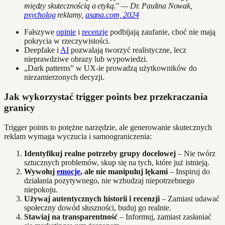
między skutecznością a etyką." — Dr. Paulina Nowak,
psycholog
reklamy,
asana.com, 2024
Fałszywe
opinie
i
recenzje
podbijają zaufanie, choć nie mają
pokrycia w rzeczywistości.
Deepfake i
AI
pozwalają tworzyć realistyczne, lecz
nieprawdziwe obrazy lub wypowiedzi.
„Dark patterns” w UX-ie prowadzą użytkowników do
niezamierzonych decyzji.
Jak wykorzystać trigger points bez przekraczania
granicy
Trigger points to potężne narzędzie, ale generowanie skutecznych
reklam wymaga wyczucia i samoograniczenia:
Identyfikuj realne potrzeby grupy docelowej
– Nie twórz
sztucznych problemów, skup się na tych, które już istnieją.
Wywołuj
emocje
, ale nie manipuluj lękami
– Inspiruj do
działania pozytywnego, nie wzbudzaj niepotrzebnego
niepokoju.
Używaj autentycznych historii i recenzji
– Zamiast udawać
społeczny dowód słuszności, buduj go realnie.
Stawiaj na transparentność
– Informuj, zamiast zasłaniać