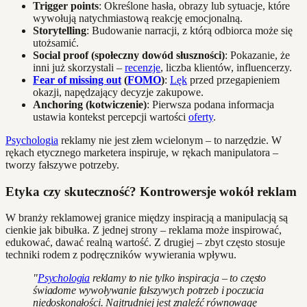
Trigger points
: Określone hasła, obrazy lub sytuacje, które
wywołują natychmiastową reakcję emocjonalną.
Storytelling
: Budowanie narracji, z którą odbiorca może się
utożsamić.
Social proof (społeczny dowód słuszności)
: Pokazanie, że
inni już skorzystali –
recenzje
, liczba klientów, influencerzy.
Fear of missing out
(
FOMO
)
:
Lęk
przed przegapieniem
okazji, napędzający decyzje zakupowe.
Anchoring (kotwiczenie)
: Pierwsza podana informacja
ustawia kontekst percepcji wartości
oferty
.
Psychologia
reklamy nie jest złem wcielonym – to narzędzie. W
rękach etycznego marketera inspiruje, w rękach manipulatora –
tworzy fałszywe potrzeby.
Etyka czy skuteczność? Kontrowersje wokół reklam
W branży reklamowej granice między inspiracją a manipulacją są
cienkie jak bibułka. Z jednej strony – reklama może inspirować,
edukować, dawać realną wartość. Z drugiej – zbyt często stosuje
techniki rodem z podręczników wywierania wpływu.
"
Psychologia
reklamy to nie tylko inspiracja – to często
świadome wywoływanie fałszywych potrzeb i poczucia
niedoskonałości. Najtrudniej jest znaleźć równowagę