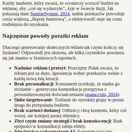
Każdy marketer, który uważa, że wystarczy wrzucić budżet na
reklamę, aby „coś się wydarzyło”, żyje w świecie iluzji. Jak
pokazują dane
SunriseSystem, 2024
, natłok przekazów powoduje
coraz większą „ślepotę banerową”, a efektywność staje się coraz
trudniejsza do uzyskania.
Najczęstsze powody porażki reklam
Dlaczego generowanie skutecznych reklam tak często kończy się
fiaskiem? Odpowiedź jest złożona, ale kilka czynników powtarza
się jak mantra w branżowych raportach:
Nadmiar reklam i przesyt
: Przeciętny Polak uważa, że
reklam jest za dużo. Ignorancja wobec przekazów rośnie z
każdą nową falą kreacji.
Brak personalizacji
: Konsument oczekuje, że marka go
zrozumie – generyczna komunikacja przegrywa z
personalizowanymi doświadczeniami (
asana.com, 2024
).
Słabe targetowanie
: Trafianie do szerokiej grupy to prosta
droga do przepalania budżetu.
Brak wartości dodanej
: Odbiorcy chcą kontentu, który coś
wnosi, nie kolejnej pustej obietnicy.
Zbyt częste zmiany strategii i brak konsekwencji
: Brak
spójności w komunikacji zabija efekty.
Niewłaściwe wykorzystanie
AI
: Automatyzacja bez