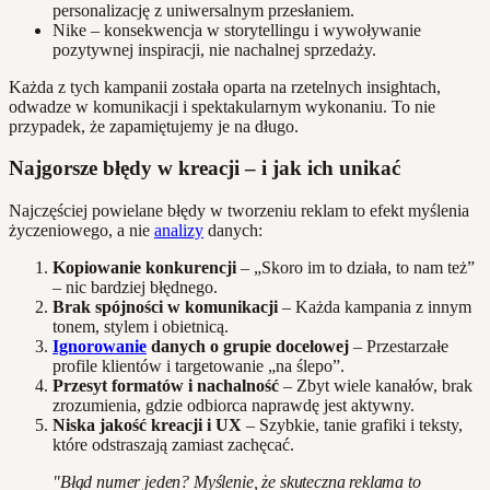
personalizację z uniwersalnym przesłaniem.
Nike – konsekwencja w storytellingu i wywoływanie
pozytywnej inspiracji, nie nachalnej sprzedaży.
Każda z tych kampanii została oparta na rzetelnych insightach,
odwadze w komunikacji i spektakularnym wykonaniu. To nie
przypadek, że zapamiętujemy je na długo.
Najgorsze błędy w kreacji – i jak ich unikać
Najczęściej powielane błędy w tworzeniu reklam to efekt myślenia
życzeniowego, a nie
analizy
danych:
Kopiowanie konkurencji
– „Skoro im to działa, to nam też”
– nic bardziej błędnego.
Brak spójności w komunikacji
– Każda kampania z innym
tonem, stylem i obietnicą.
Ignorowanie
danych o grupie docelowej
– Przestarzałe
profile klientów i targetowanie „na ślepo”.
Przesyt formatów i nachalność
– Zbyt wiele kanałów, brak
zrozumienia, gdzie odbiorca naprawdę jest aktywny.
Niska jakość kreacji i UX
– Szybkie, tanie grafiki i teksty,
które odstraszają zamiast zachęcać.
"Błąd numer jeden? Myślenie, że skuteczna reklama to