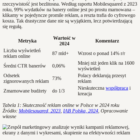
rzeczywistość jest bezlitosna. Według raportu Mobilesquared z 2023
roku, 99% wydatków na banery online jest po prostu marnowana –
klikamy w pojedyncze promile reklam, a reszta trafia do cyfrowego
kosza. Tak drastyczne dane nie są wyjątkiem, lecz potwierdzającą
się regułą.
Wartość w
Metryka
Komentarz
2024
Liczba wyświetleń
87 mld+
Wzrost o ponad 14% r/r
reklam online
Mniej niż jeden klik na 1600
Średni CTR banerów
0,06%
wyświetleń
Odsetek
Polacy deklarują przesyt
73%
zignorowanych reklam
reklam
Nieskuteczna
współpraca
i
Zmarnowane budżety
do 1/3
kreacja
Tabela 1: Skuteczność reklam online w Polsce w 2024 roku
Źródło:
Mobilesquared, 2023
,
IAB Polska, 2024
, Opracowanie
własne