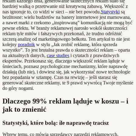
reklam każdego dnia, generowanie skutecznych reklam stało się
bardziej walką o przetrwanie niż kreatywną zabawą. Większość z
nas ignoruje to, co widzi w sieci – nie bez powodu.
Statystyki
są
bezlitosne: wielu budżetów na banery internetowe jest marnowana,
a nawet marki z rzekomo „inspirowaną” komunikacją nie mogą być
pewne efektu. W branży reklamowej narosło wokół skuteczności
reklam tyle mitów i fałszywych przekonań, że trudno odróżnić
szczerą analizę od marketingowego bełkotu. Ten artykuł to nie jest
kolejny
poradnik
w stylu „Jak zrobić reklamę, która sprzeda
wszystko”. To jest brutalna prawda o skuteczności reklam – oparta
na aktualnych danych,
case studies
i cytatach z prawdziwych
ekspertów. Przekonasz się, dlaczego większość reklam ląduje w
śmieciach, poznasz psychologiczne mechanizmy, które naprawdę
działają (lub nie), i dowiesz się, jak wykorzystać nowe technologie
bez popadania w sztampę. Czas na rewizję – jeśli starasz się
generować skuteczne reklamy, te 9 prawd wywrócą Twoje myślenie
do góry nogami.
Dlaczego 99% reklam ląduje w koszu – i
jak to zmienić
Statystyki, które bolą: ile naprawdę tracisz
Wbrew temu, co mówią sprzedawcy narzędzi reklamowych,