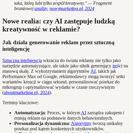
taka, którą lubi tylko zespół kreatywny." — Fragment
branżowej
analizy
,
nowymarketing.pl, 2024
Nowe realia: czy AI zastępuje ludzką
kreatywność w reklamie?
Jak działa generowanie reklam przez sztuczną
inteligencję
Sztuczna inteligencja
wkracza do świata reklamy nie tylko jako
narzędzie automatyzujące, ale także jako silnik generujący
tre
ści na
masową skalę. Z wykorzystaniem algorytmów
AI
, takich jak
Performance Max od Google, reklamodawcy mogą tworzyć setki
wariantów kreacji w ciągu sekund, personalizować przekaz do
mikrogrup i optymalizować wydatki w czasie rzeczywistym
(
aboutmarketing.pl, 2024
).
Terminy kluczowe:
Automatyzacja
: Proces, w którym
AI
zarządza zakupem i
emisją reklam na podstawie danych behawioralnych.
Personalizacja dynamiczna
:
Algorytmy
tworzą unikalny
przekaz pod kątem konkretnych użytkowników.