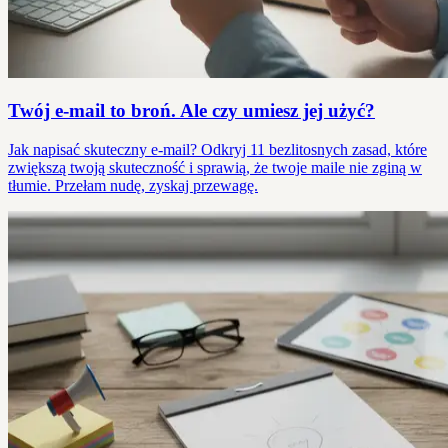
Twój e-mail to broń. Ale czy umiesz jej użyć?
Jak napisać skuteczny e-mail? Odkryj 11 bezlitosnych zasad, które
zwiększą twoją skuteczność i sprawią, że twoje maile nie zginą w
tłumie. Przełam nudę, zyskaj przewagę.