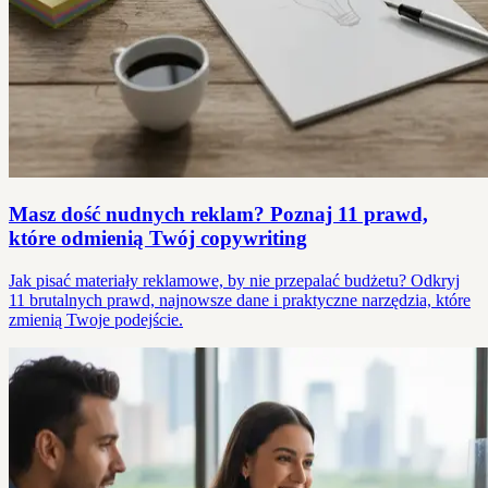
Masz dość nudnych reklam? Poznaj 11 prawd,
które odmienią Twój copywriting
Jak pisać materiały reklamowe, by nie przepalać budżetu? Odkryj
11 brutalnych prawd, najnowsze dane i praktyczne narzędzia, które
zmienią Twoje podejście.