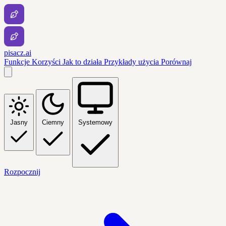
pisacz.ai
Funkcje
Korzyści
Jak to działa
Przykłady użycia
Porównaj
Jasny
Ciemny
Systemowy
Rozpocznij