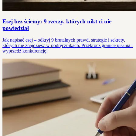
Esej bez ściemy: 9 rzeczy, których nikt ci nie
powiedział
Jak napisać esej – odkryj 9 brutalnych prawd, strategie i sekrety,
których nie znajdziesz w podręcznikach. Przekrocz granice pisania i
wyprzedź konkurencję!