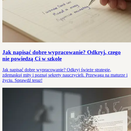
Jak napisać dobre wypracowanie? Odkryj, czego
nie powiedzą Ci w szkole
Jak napisać dobre wypracowanie? Odkryj świeże strategie,
zdemaskuj mity i poznaj sekrety nauczycieli. Przewaga na maturze i
życiu. Sprawdź teraz!