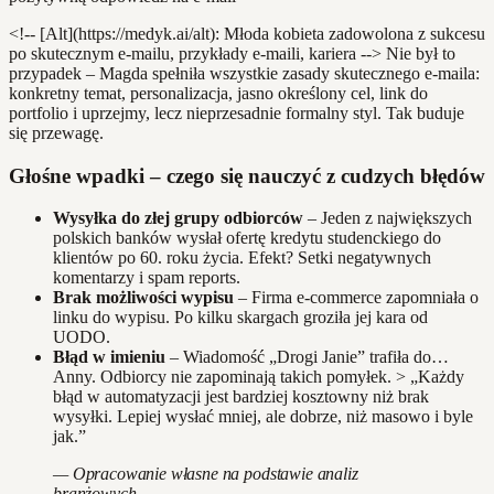
<!-- [Alt](https://medyk.ai/alt): Młoda kobieta zadowolona z sukcesu
po skutecznym e-mailu, przykłady e-maili, kariera --> Nie był to
przypadek – Magda spełniła wszystkie zasady skutecznego e-maila:
konkretny temat, personalizacja, jasno określony cel, link do
portfolio i uprzejmy, lecz nieprzesadnie formalny styl. Tak buduje
się przewagę.
Głośne wpadki – czego się nauczyć z cudzych błędów
Wysyłka do złej grupy odbiorców
– Jeden z największych
polskich banków wysłał ofertę kredytu studenckiego do
klientów po 60. roku życia. Efekt? Setki negatywnych
komentarzy i spam reports.
Brak możliwości wypisu
– Firma e-commerce zapomniała o
linku do wypisu. Po kilku skargach groziła jej kara od
UODO.
Błąd w imieniu
– Wiadomość „Drogi Janie” trafiła do…
Anny. Odbiorcy nie zapominają takich pomyłek. > „Każdy
błąd w automatyzacji jest bardziej kosztowny niż brak
wysyłki. Lepiej wysłać mniej, ale dobrze, niż masowo i byle
jak.”
— Opracowanie własne na podstawie analiz
branżowych