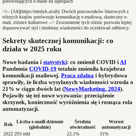
<!-- [Alt](https://medyk.ai/alt): Dwóch pracowników biurowych z
różnych krajów porównuje komunikację e-mailową, skuteczny e-
mail, różnice kulturowe --> Zrozumienie tych różnic pozwala lepiej
dopasowywać styl i strukturę wiadomości do oczekiwań odbiorcy.
Sekrety skutecznej komunikacji: co
działa w 2025 roku
Nowe badania i
statystyki
: co zmienił COVID i
AI
Pandemia
COVID-19
totalnie zmieniła krajobraz
komunikacji mailowej.
Praca zdalna
i hybrydowa
sprawiły, że liczba wysyłanych wiadomości wzrosła o
21% w ciągu dwóch lat (
NowyMarketing, 2024
).
Pojawiły się też nowe wyzwania: przeciążenie
skrzynek, konieczność wyróżnienia się i rosnąca rola
automatyzacji.
Liczba e-maili dziennie
Średnia
Wzrost
Rok
(globalnie)
otwieralność
automatyzacji
2022
293 mld
22.1%
31%