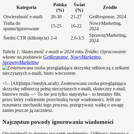
Polska
Świat
Kategoria
Źródło
(%)
(%)
Otwieralność e-maili
20-30
21-27
GetResponse, 2024
Trafia do
NowyMarketing,
15-25
16-22
spamu/ignorowane
2024
SprawnyMarketing,
Średni CTR (kliknięcia)
2-4
2.6-3.5
2024
Tabela 1: Skuteczność e-maili w 2024 roku
Źródło: Opracowanie
własne na podstawie
GetResponse
,
NowyMarketing
,
SprawnyMarketing
<!-- [Alt](https://medyk.ai/alt): Zestresowana osoba przeglądająca
skrzynkę odbiorczą pełną nieczytanych e-maili, skuteczny e-mail,
biurowe realia --> To nie jest tylko statystyka – to brutalny filtr,
przez który codziennie przechodzą twoje wiadomości. Jeśli nie
rozumiesz mechaniki tego procesu, przegrywasz walkę o uwagę
zanim jeszcze ją zaczniesz.
Najczęstsze powody ignorowania wiadomości
Otwieralność to dopiero początek problemów. Odbiorcy ignorują e-