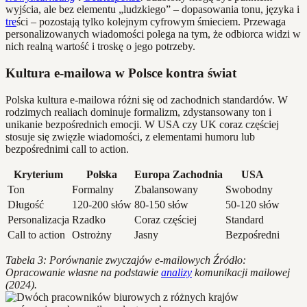
wyjścia, ale bez elementu „ludzkiego” – dopasowania tonu, języka i
tre
ści – pozostają tylko kolejnym cyfrowym śmieciem. Przewaga
personalizowanych wiadomości polega na tym, że odbiorca widzi w
nich realną wartość i troskę o jego potrzeby.
Kultura e-mailowa w Polsce kontra świat
Polska kultura e-mailowa różni się od zachodnich standardów. W
rodzimych realiach dominuje formalizm, zdystansowany ton i
unikanie bezpośrednich emocji. W USA czy UK coraz częściej
stosuje się zwięzłe wiadomości, z elementami humoru lub
bezpośrednimi call to action.
Kryterium
Polska
Europa Zachodnia
USA
Ton
Formalny
Zbalansowany
Swobodny
Długość
120-200 słów
80-150 słów
50-120 słów
Personalizacja
Rzadko
Coraz częściej
Standard
Call to action
Ostrożny
Jasny
Bezpośredni
Tabela 3: Porównanie zwyczajów e-mailowych
Źródło:
Opracowanie własne na podstawie
analizy
komunikacji mailowej
(2024).