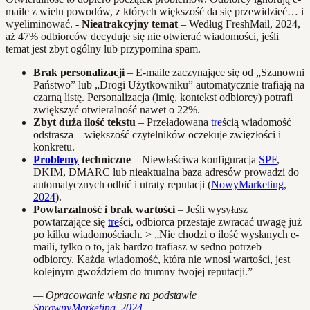
maile z wielu powodów, z których większość da się przewidzieć… i
wyeliminować. -
Nieatrakcyjny temat
– Według FreshMail, 2024,
aż 47% odbiorców decyduje się nie otwierać wiadomości, jeśli
temat jest zbyt ogólny lub przypomina spam.
Brak personalizacji
– E-maile zaczynające się od „Szanowni
Państwo” lub „Drogi Użytkowniku” automatycznie trafiają na
czarną listę. Personalizacja (imię, kontekst odbiorcy) potrafi
zwiększyć otwieralność nawet o 22%.
Zbyt duża ilość tekstu
– Przeładowana
tre
ścią wiadomość
odstrasza – większość czytelników oczekuje zwięzłości i
konkretu.
Problemy
techniczne
– Niewłaściwa konfiguracja
SPF
,
DKIM, DMARC lub nieaktualna baza adresów prowadzi do
automatycznych odbić i utraty reputacji (
NowyMarketing,
2024
).
Powtarzalność i brak wartości
– Jeśli wysyłasz
powtarzające się
tre
ści, odbiorca przestaje zwracać uwagę już
po kilku wiadomościach. > „Nie chodzi o ilość wysłanych e-
maili, tylko o to, jak bardzo trafiasz w sedno potrzeb
odbiorcy. Każda wiadomość, która nie wnosi wartości, jest
kolejnym gwoździem do trumny twojej reputacji.”
— Opracowanie własne na podstawie
SprawnyMarketing, 2024