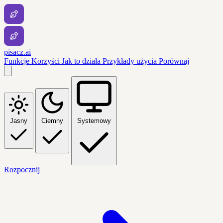
pisacz.ai
Funkcje
Korzyści
Jak to działa
Przykłady użycia
Porównaj
Jasny
Ciemny
Systemowy
Rozpocznij