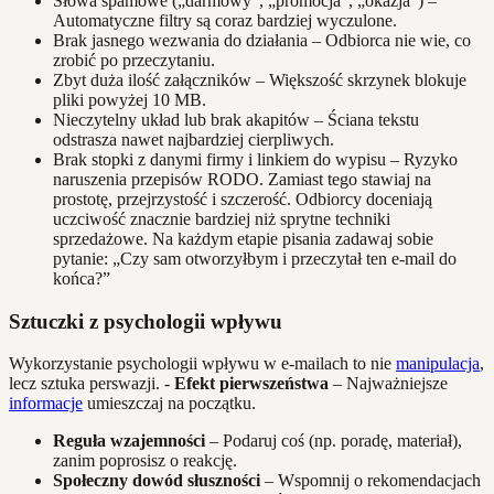
Słowa spamowe („darmowy”, „promocja”, „okazja”) –
Automatyczne filtry są coraz bardziej wyczulone.
Brak jasnego wezwania do działania – Odbiorca nie wie, co
zrobić po przeczytaniu.
Zbyt duża ilość załączników – Większość skrzynek blokuje
pliki powyżej 10 MB.
Nieczytelny układ lub brak akapitów – Ściana tekstu
odstrasza nawet najbardziej cierpliwych.
Brak stopki z danymi firmy i linkiem do wypisu – Ryzyko
naruszenia przepisów RODO. Zamiast tego stawiaj na
prostotę, przejrzystość i szczerość. Odbiorcy doceniają
uczciwość znacznie bardziej niż sprytne techniki
sprzedażowe. Na każdym etapie pisania zadawaj sobie
pytanie: „Czy sam otworzyłbym i przeczytał ten e-mail do
końca?”
Sztuczki z psychologii wpływu
Wykorzystanie psychologii wpływu w e-mailach to nie
manipulacja
,
lecz sztuka perswazji. -
Efekt pierwszeństwa
– Najważniejsze
informacje
umieszczaj na początku.
Reguła wzajemności
– Podaruj coś (np. poradę, materiał),
zanim poprosisz o reakcję.
Społeczny dowód słuszności
– Wspomnij o rekomendacjach