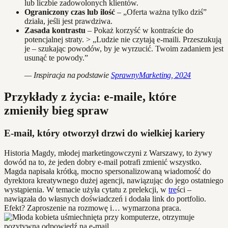
lub liczbie zadowolonych klientów.
Ograniczony czas lub ilość
– „Oferta ważna tylko dziś”
działa, jeśli jest prawdziwa.
Zasada kontrastu
– Pokaż korzyść w kontraście do
potencjalnej straty. > „Ludzie nie czytają e-maili. Przeszukują
je – szukając powodów, by je wyrzucić. Twoim zadaniem jest
usunąć te powody.”
— Inspiracja na podstawie
SprawnyMarketing, 2024
Przykłady z życia: e-maile, które
zmieniły bieg spraw
E-mail, który otworzył drzwi do wielkiej kariery
Historia Magdy, młodej marketingowczyni z Warszawy, to żywy
dowód na to, że jeden dobry e-mail potrafi zmienić wszystko.
Magda napisała krótką, mocno spersonalizowaną wiadomość do
dyrektora kreatywnego dużej agencji, nawiązując do jego ostatniego
wystąpienia. W temacie użyła cytatu z prelekcji, w
tre
ści –
nawiązała do własnych doświadczeń i dodała link do portfolio.
Efekt? Zaproszenie na rozmowę i… wymarzona praca.