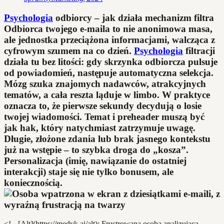
Psychologia
odbiorcy – jak działa mechanizm filtra
Odbiorca twojego e-maila to nie anonimowa masa,
ale jednostka przeciążona informacjami, walcząca z
cyfrowym szumem na co dzień.
Psychologia
filtracji
działa tu bez litości: gdy skrzynka odbiorcza pulsuje
od powiadomień, następuje automatyczna selekcja.
Mózg szuka znajomych nadawców, atrakcyjnych
tematów, a cała reszta ląduje w limbo. W praktyce
oznacza to, że pierwsze sekundy decydują o losie
twojej wiadomości. Temat i preheader muszą być
jak hak, który natychmiast zatrzymuje uwagę.
Długie, złożone zdania lub brak jasnego kontekstu
już na wstępie – to szybka droga do „kosza”.
Personalizacja (imię, nawiązanie do ostatniej
interakcji) staje się nie tylko bonusem, ale
koniecznością.
<!-- [Alt](https://medyk.ai/alt): Frustrowana osoba analizująca