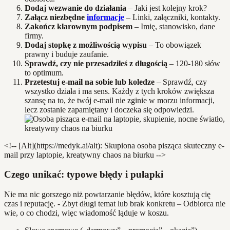
Dodaj wezwanie do działania
– Jaki jest kolejny krok?
Załącz niezbędne
informacje
– Linki, załączniki, kontakty.
Zakończ klarownym podpisem
– Imię, stanowisko, dane
firmy.
Dodaj stopkę z możliwością wypisu
– To obowiązek
prawny i buduje zaufanie.
Sprawdź, czy nie przesadziłeś z długością
– 120-180 słów
to optimum.
Przetestuj e-mail na sobie lub koledze
– Sprawdź, czy
wszystko działa i ma sens. Każdy z tych kroków zwiększa
szansę na to, że twój e-mail nie zginie w morzu informacji,
lecz zostanie zapamiętany i doczeka się odpowiedzi.
<!-- [Alt](https://medyk.ai/alt): Skupiona osoba pisząca skuteczny e-
mail przy laptopie, kreatywny chaos na biurku -->
Czego unikać: typowe błędy i pułapki
Nie ma nic gorszego niż powtarzanie błędów, które kosztują cię
czas i reputację. - Zbyt długi temat lub brak konkretu – Odbiorca nie
wie, o co chodzi, więc wiadomość ląduje w koszu.