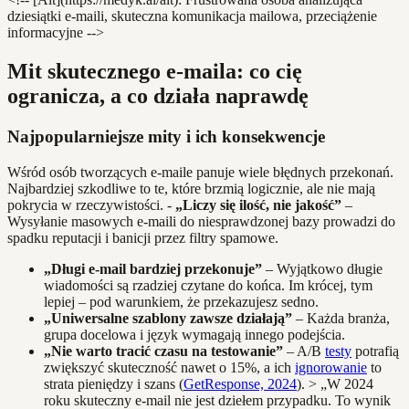
dziesiątki e-maili, skuteczna komunikacja mailowa, przeciążenie
informacyjne -->
Mit skutecznego e-maila: co cię
ogranicza, a co działa naprawdę
Najpopularniejsze mity i ich konsekwencje
Wśród osób tworzących e-maile panuje wiele błędnych przekonań.
Najbardziej szkodliwe to te, które brzmią logicznie, ale nie mają
pokrycia w rzeczywistości. -
„Liczy się ilość, nie jakość”
–
Wysyłanie masowych e-maili do niesprawdzonej bazy prowadzi do
spadku reputacji i banicji przez filtry spamowe.
„Długi e-mail bardziej przekonuje”
– Wyjątkowo długie
wiadomości są rzadziej czytane do końca. Im krócej, tym
lepiej – pod warunkiem, że przekazujesz sedno.
„Uniwersalne szablony zawsze działają”
– Każda branża,
grupa docelowa i język wymagają innego podejścia.
„Nie warto tracić czasu na testowanie”
– A/B
testy
potrafią
zwiększyć skuteczność nawet o 15%, a ich
ignorowanie
to
strata pieniędzy i szans (
GetResponse, 2024
). > „W 2024
roku skuteczny e-mail nie jest dziełem przypadku. To wynik