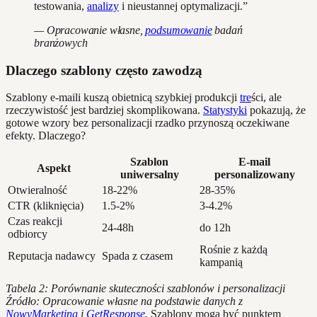
testowania,
analizy
i nieustannej optymalizacji.”
— Opracowanie własne,
podsumowanie
badań
branżowych
Dlaczego szablony często zawodzą
Szablony e-maili kuszą obietnicą szybkiej produkcji
tre
ści, ale
rzeczywistość jest bardziej skomplikowana.
Statystyki
pokazują, że
gotowe wzory bez personalizacji rzadko przynoszą oczekiwane
efekty. Dlaczego?
Szablon
E-mail
Aspekt
uniwersalny
personalizowany
Otwieralność
18-22%
28-35%
CTR (kliknięcia)
1.5-2%
3-4.2%
Czas reakcji
24-48h
do 12h
odbiorcy
Rośnie z każdą
Reputacja nadawcy
Spada z czasem
kampanią
Tabela 2: Porównanie skuteczności szablonów i personalizacji
Źródło: Opracowanie własne na podstawie danych z
NowyMarketing
i
GetResponse
.
Szablony mogą być punktem