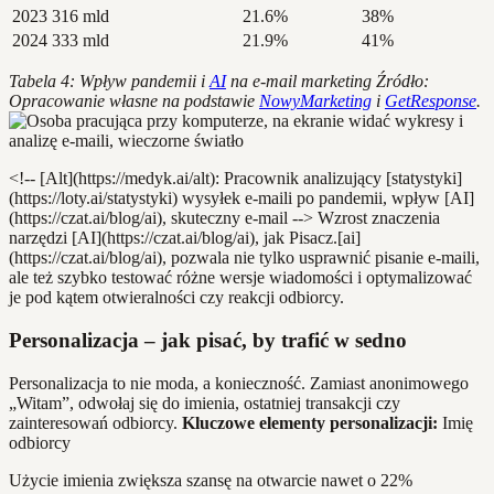
2023
316 mld
21.6%
38%
2024
333 mld
21.9%
41%
Tabela 4: Wpływ pandemii i
AI
na e-mail marketing
Źródło:
Opracowanie własne na podstawie
NowyMarketing
i
GetResponse
.
<!-- [Alt](https://medyk.ai/alt): Pracownik analizujący [statystyki]
(https://loty.ai/statystyki) wysyłek e-maili po pandemii, wpływ [AI]
(https://czat.ai/blog/ai), skuteczny e-mail --> Wzrost znaczenia
narzędzi [AI](https://czat.ai/blog/ai), jak Pisacz.[ai]
(https://czat.ai/blog/ai), pozwala nie tylko usprawnić pisanie e-maili,
ale też szybko testować różne wersje wiadomości i optymalizować
je pod kątem otwieralności czy reakcji odbiorcy.
Personalizacja – jak pisać, by trafić w sedno
Personalizacja to nie moda, a konieczność. Zamiast anonimowego
„Witam”, odwołaj się do imienia, ostatniej transakcji czy
zainteresowań odbiorcy.
Kluczowe elementy personalizacji:
Imię
odbiorcy
Użycie imienia zwiększa szansę na otwarcie nawet o 22%