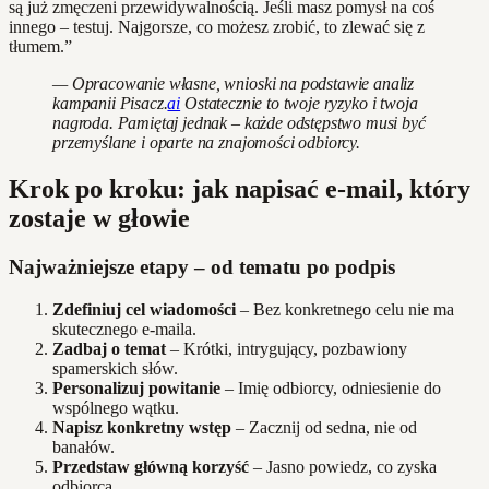
są już zmęczeni przewidywalnością. Jeśli masz pomysł na coś
innego – testuj. Najgorsze, co możesz zrobić, to zlewać się z
tłumem.”
— Opracowanie własne, wnioski na podstawie analiz
kampanii Pisacz.
ai
Ostatecznie to twoje ryzyko i twoja
nagroda. Pamiętaj jednak – każde odstępstwo musi być
przemyślane i oparte na znajomości odbiorcy.
Krok po kroku: jak napisać e-mail, który
zostaje w głowie
Najważniejsze etapy – od tematu po podpis
Zdefiniuj cel wiadomości
– Bez konkretnego celu nie ma
skutecznego e-maila.
Zadbaj o temat
– Krótki, intrygujący, pozbawiony
spamerskich słów.
Personalizuj powitanie
– Imię odbiorcy, odniesienie do
wspólnego wątku.
Napisz konkretny wstęp
– Zacznij od sedna, nie od
banałów.
Przedstaw główną korzyść
– Jasno powiedz, co zyska
odbiorca.