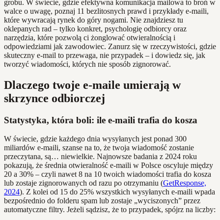
grobu. W świecie, gdzie efektywna komunikacja mailowa to broń w
walce o uwagę, poznaj 11 bezlitosnych prawd i przykłady e-maili,
które wywracają rynek do góry nogami. Nie znajdziesz tu
oklepanych rad – tylko konkret, psychologię odbiorcy oraz
narzędzia, które pozwolą ci żonglować otwieralnością i
odpowiedziami jak zawodowiec. Zanurz się w rzeczywistości, gdzie
skuteczny e-mail to przewaga, nie przypadek – i dowiedz się, jak
tworzyć wiadomości, których nie sposób zignorować.
Dlaczego twoje e-maile umierają w
skrzynce odbiorczej
Statystyka, która boli: ile e-maili trafia do kosza
W świecie, gdzie każdego dnia wysyłanych jest ponad 300
miliardów e-maili, szanse na to, że twoja wiadomość zostanie
przeczytana, są… niewielkie. Najnowsze badania z 2024 roku
pokazują, że średnia otwieralność e-maili w Polsce oscyluje między
20 a 30% – czyli nawet 8 na 10 twoich wiadomości trafia do kosza
lub zostaje zignorowanych od razu po otrzymaniu (
GetResponse,
2024
). Z kolei od 15 do 25% wszystkich wysyłanych e-maili wpada
bezpośrednio do folderu spam lub zostaje „wyciszonych” przez
automatyczne filtry. Jeżeli sądzisz, że to przypadek, spójrz na liczby: