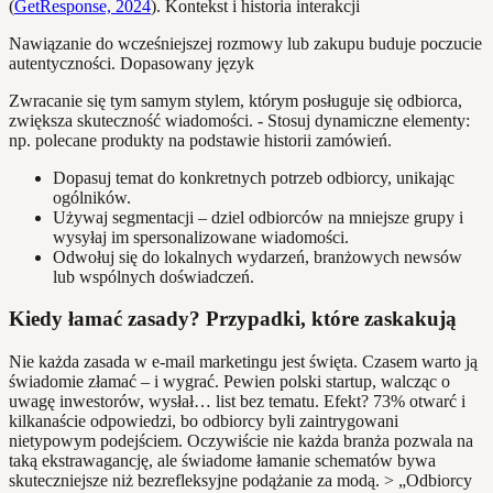
(
GetResponse, 2024
). Kontekst i historia interakcji
Nawiązanie do wcześniejszej rozmowy lub zakupu buduje poczucie
autentyczności. Dopasowany język
Zwracanie się tym samym stylem, którym posługuje się odbiorca,
zwiększa skuteczność wiadomości. - Stosuj dynamiczne elementy:
np. polecane produkty na podstawie historii zamówień.
Dopasuj temat do konkretnych potrzeb odbiorcy, unikając
ogólników.
Używaj segmentacji – dziel odbiorców na mniejsze grupy i
wysyłaj im spersonalizowane wiadomości.
Odwołuj się do lokalnych wydarzeń, branżowych newsów
lub wspólnych doświadczeń.
Kiedy łamać zasady? Przypadki, które zaskakują
Nie każda zasada w e-mail marketingu jest święta. Czasem warto ją
świadomie złamać – i wygrać. Pewien polski startup, walcząc o
uwagę inwestorów, wysłał… list bez tematu. Efekt? 73% otwarć i
kilkanaście odpowiedzi, bo odbiorcy byli zaintrygowani
nietypowym podejściem. Oczywiście nie każda branża pozwala na
taką ekstrawagancję, ale świadome łamanie schematów bywa
skuteczniejsze niż bezrefleksyjne podążanie za modą. > „Odbiorcy