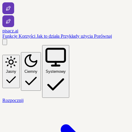
pisacz.ai
Funkcje
Korzyści
Jak to działa
Przykłady użycia
Porównaj
Jasny
Ciemny
Systemowy
Rozpocznij