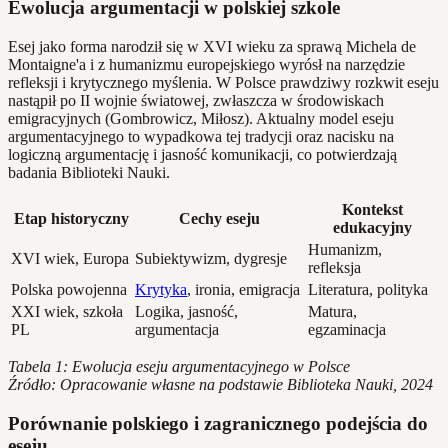
Ewolucja argumentacji w polskiej szkole
Esej jako forma narodził się w XVI wieku za sprawą Michela de
Montaigne'a i z humanizmu europejskiego wyrósł na narzędzie
refleksji i krytycznego myślenia. W Polsce prawdziwy rozkwit eseju
nastąpił po II wojnie światowej, zwłaszcza w środowiskach
emigracyjnych (Gombrowicz, Miłosz). Aktualny model eseju
argumentacyjnego to wypadkowa tej tradycji oraz nacisku na
logiczną argumentację i jasność komunikacji, co potwierdzają
badania Biblioteki Nauki.
Kontekst
Etap historyczny
Cechy eseju
edukacyjny
Humanizm,
XVI wiek, Europa
Subiektywizm, dygresje
refleksja
Polska powojenna
Krytyka
, ironia, emigracja
Literatura, polityka
XXI wiek, szkoła
Logika, jasność,
Matura,
PL
argumentacja
egzaminacja
Tabela 1: Ewolucja eseju argumentacyjnego w Polsce
Źródło: Opracowanie własne na podstawie Biblioteka Nauki, 2024
Porównanie polskiego i zagranicznego podejścia do
eseju