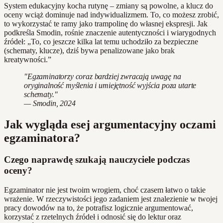
System edukacyjny kocha rutynę – zmiany są powolne, a klucz do
oceny wciąż dominuje nad indywidualizmem. To, co możesz zrobić,
to wykorzystać te ramy jako trampolinę do własnej ekspresji. Jak
podkreśla Smodin, rośnie znaczenie autentyczności i wiarygodnych
źródeł: „To, co jeszcze kilka lat temu uchodziło za bezpieczne
(schematy, klucze), dziś bywa penalizowane jako brak
kreatywności.”
"Egzaminatorzy coraz bardziej zwracają uwagę na
oryginalność myślenia i umiejętność wyjścia poza utarte
schematy."
— Smodin, 2024
Jak wygląda esej argumentacyjny oczami
egzaminatora?
Czego naprawdę szukają nauczyciele podczas
oceny?
Egzaminator nie jest twoim wrogiem, choć czasem łatwo o takie
wrażenie. W rzeczywistości jego zadaniem jest znalezienie w twojej
pracy dowodów na to, że potrafisz logicznie argumentować,
korzystać z rzetelnych źródeł i odnosić się do lektur oraz