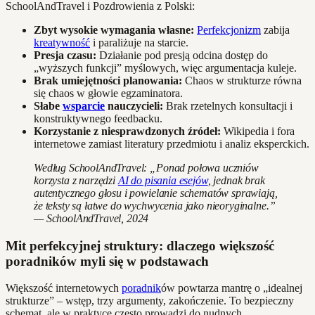
SchoolAndTravel i Pozdrowienia z Polski:
Zbyt wysokie wymagania własne:
Perfekcjonizm
zabija
kreatywność
i paraliżuje na starcie.
Presja czasu:
Działanie pod presją odcina dostęp do
„wyższych funkcji” myślowych, więc argumentacja kuleje.
Brak umiejętności planowania:
Chaos w strukturze równa
się chaos w głowie egzaminatora.
Słabe
wsparcie
nauczycieli:
Brak rzetelnych konsultacji i
konstruktywnego feedbacku.
Korzystanie z niesprawdzonych źródeł:
Wikipedia i fora
internetowe zamiast literatury przedmiotu i analiz eksperckich.
Według SchoolAndTravel: „Ponad połowa uczniów
korzysta z narzędzi
AI do pisania esejów
, jednak brak
autentycznego głosu i powielanie schematów sprawiają,
że teksty są łatwe do wychwycenia jako nieoryginalne.”
— SchoolAndTravel, 2024
Mit perfekcyjnej struktury: dlaczego większość
poradników myli się w podstawach
Większość internetowych
poradnik
ów powtarza mantrę o „idealnej
strukturze” – wstęp, trzy argumenty, zakończenie. To bezpieczny
schemat, ale w praktyce często prowadzi do nudnych,