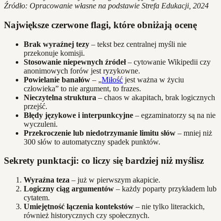
Źródło: Opracowanie własne na podstawie Strefa Edukacji, 2024
Największe czerwone flagi, które obniżają ocenę
Brak wyraźnej tezy
– tekst bez centralnej myśli nie
przekonuje komisji.
Stosowanie niepewnych źródeł
– cytowanie Wikipedii czy
anonimowych forów jest ryzykowne.
Powielanie banałów
– „
Miłość
jest ważna w życiu
człowieka” to nie argument, to frazes.
Nieczytelna struktura
– chaos w akapitach, brak logicznych
przejść.
Błędy językowe i interpunkcyjne
– egzaminatorzy są na nie
wyczuleni.
Przekroczenie lub niedotrzymanie limitu słów
– mniej niż
300 słów to automatyczny spadek punktów.
Sekrety punktacji: co liczy się bardziej niż myślisz
Wyraźna teza
– już w pierwszym akapicie.
Logiczny ciąg argumentów
– każdy poparty przykładem lub
cytatem.
Umiejętność łączenia kontekstów
– nie tylko literackich,
również historycznych czy społecznych.