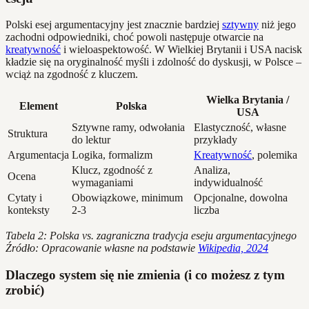
Polski esej argumentacyjny jest znacznie bardziej
sztywny
niż jego
zachodni odpowiedniki, choć powoli następuje otwarcie na
kreatywność
i wieloaspektowość. W Wielkiej Brytanii i USA nacisk
kładzie się na oryginalność myśli i zdolność do dyskusji, w Polsce –
wciąż na zgodność z kluczem.
Wielka Brytania /
Element
Polska
USA
Sztywne ramy, odwołania
Elastyczność, własne
Struktura
do lektur
przykłady
Argumentacja
Logika, formalizm
Kreatywność
, polemika
Klucz, zgodność z
Analiza,
Ocena
wymaganiami
indywidualność
Cytaty i
Obowiązkowe, minimum
Opcjonalne, dowolna
konteksty
2-3
liczba
Tabela 2: Polska vs. zagraniczna tradycja eseju argumentacyjnego
Źródło: Opracowanie własne na podstawie
Wikipedia, 2024
Dlaczego system się nie zmienia (i co możesz z tym
zrobić)