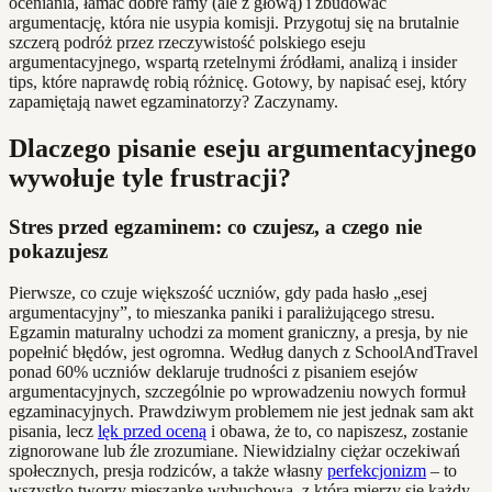
oceniania, łamać dobre ramy (ale z głową) i zbudować
argumentację, która nie usypia komisji. Przygotuj się na brutalnie
szczerą podróż przez rzeczywistość polskiego eseju
argumentacyjnego, wspartą rzetelnymi źródłami, analizą i insider
tips, które naprawdę robią różnicę. Gotowy, by napisać esej, który
zapamiętają nawet egzaminatorzy? Zaczynamy.
Dlaczego pisanie eseju argumentacyjnego
wywołuje tyle frustracji?
Stres przed egzaminem: co czujesz, a czego nie
pokazujesz
Pierwsze, co czuje większość uczniów, gdy pada hasło „esej
argumentacyjny”, to mieszanka paniki i paraliżującego stresu.
Egzamin maturalny uchodzi za moment graniczny, a presja, by nie
popełnić błędów, jest ogromna. Według danych z SchoolAndTravel
ponad 60% uczniów deklaruje trudności z pisaniem esejów
argumentacyjnych, szczególnie po wprowadzeniu nowych formuł
egzaminacyjnych. Prawdziwym problemem nie jest jednak sam akt
pisania, lecz
lęk przed oceną
i obawa, że to, co napiszesz, zostanie
zignorowane lub źle zrozumiane. Niewidzialny ciężar oczekiwań
społecznych, presja rodziców, a także własny
perfekcjonizm
– to
wszystko tworzy mieszankę wybuchową, z którą mierzy się każdy,