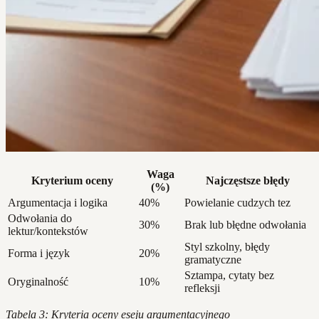
Waga
Kryterium oceny
Najczęstsze błędy
(%)
Argumentacja i logika
40%
Powielanie cudzych tez
Odwołania do
30%
Brak lub błędne odwołania
lektur/kontekstów
Styl szkolny, błędy
Forma i język
20%
gramatyczne
Sztampa, cytaty bez
Oryginalność
10%
refleksji
Tabela 3: Kryteria oceny eseju argumentacyjnego