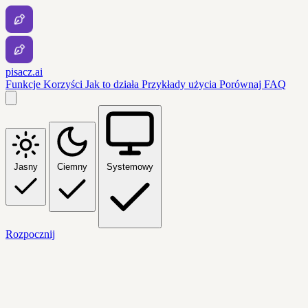
pisacz.ai
Funkcje
Korzyści
Jak to działa
Przykłady użycia
Porównaj
FAQ
Jasny
Ciemny
Systemowy
Rozpocznij