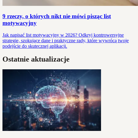
9 rzeczy, o których nikt nie mówi pisząc list
motywacyjny
Jak napisać list motywacyjny w 2026? Odkryj kontrowersyjne
strategie, szokujące dane i praktyczne rady, które wywrócą twoje
podejście do skutecznej aplikacji.
Ostatnie aktualizacje