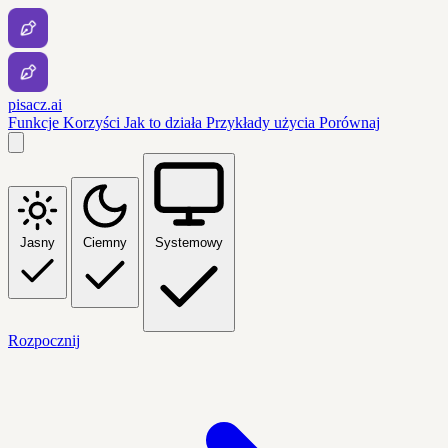
pisacz.ai
Funkcje
Korzyści
Jak to działa
Przykłady użycia
Porównaj
Jasny
Ciemny
Systemowy
Rozpocznij