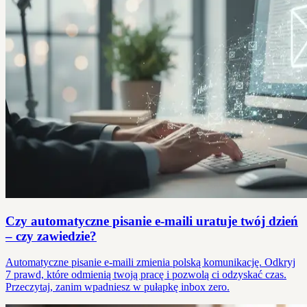
Czy automatyczne pisanie e-maili uratuje twój dzień
– czy zawiedzie?
Automatyczne pisanie e-maili zmienia polską komunikację. Odkryj
7 prawd, które odmienią twoją pracę i pozwolą ci odzyskać czas.
Przeczytaj, zanim wpadniesz w pułapkę inbox zero.