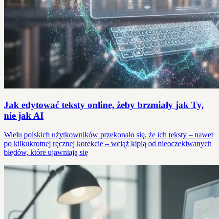
Jak edytować teksty online, żeby brzmiały jak Ty,
nie jak AI
Wielu polskich użytkowników przekonało się, że ich teksty – nawet
po kilkukrotnej ręcznej korekcie – wciąż kipią od nieoczekiwanych
błędów, które ujawniają się