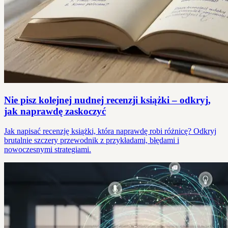
Nie pisz kolejnej nudnej recenzji książki – odkryj,
jak naprawdę zaskoczyć
Jak napisać recenzję książki, która naprawdę robi różnicę? Odkryj
brutalnie szczery przewodnik z przykładami, błędami i
nowoczesnymi strategiami.