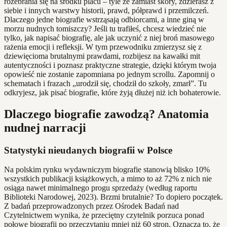
rozebrania się na środku placu – tyle że zamiast skóry, zdzierasz z
siebie i innych warstwy historii, prawd, półprawd i przemilczeń.
Dlaczego jedne biografie wstrząsają odbiorcami, a inne giną w
morzu nudnych tomiszczy? Jeśli tu trafiłeś, chcesz wiedzieć nie
tylko, jak napisać biografię, ale jak uczynić z niej broń masowego
rażenia emocji i refleksji. W tym przewodniku zmierzysz się z
dziewięcioma brutalnymi prawdami, rozbijesz na kawałki mit
autentyczności i poznasz praktyczne strategie, dzięki którym twoja
opowieść nie zostanie zapomniana po jednym scrollu. Zapomnij o
schematach i frazach „urodził się, chodził do szkoły, zmarł”. Tu
odkryjesz, jak pisać biografie, które żyją dłużej niż ich bohaterowie.
Dlaczego biografie zawodzą? Anatomia
nudnej narracji
Statystyki nieudanych biografii w Polsce
Na polskim rynku wydawniczym biografie stanowią blisko 10%
wszystkich publikacji książkowych, a mimo to aż 72% z nich nie
osiąga nawet minimalnego progu sprzedaży (według raportu
Biblioteki Narodowej, 2023). Brzmi brutalnie? To dopiero początek.
Z badań przeprowadzonych przez Ośrodek Badań nad
Czytelnictwem wynika, że przeciętny czytelnik porzuca ponad
połowę biografii po przeczytaniu mniej niż 60 stron. Oznacza to, że