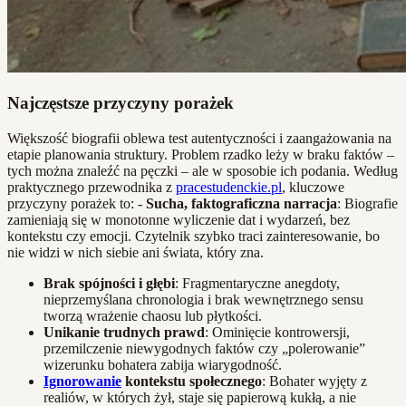
Najczęstsze przyczyny porażek
Większość biografii oblewa test autentyczności i zaangażowania na
etapie planowania struktury. Problem rzadko leży w braku faktów –
tych można znaleźć na pęczki – ale w sposobie ich podania. Według
praktycznego przewodnika z
pracestudenckie.pl
, kluczowe
przyczyny porażek to: -
Sucha, faktograficzna narracja
: Biografie
zamieniają się w monotonne wyliczenie dat i wydarzeń, bez
kontekstu czy emocji. Czytelnik szybko traci zainteresowanie, bo
nie widzi w nich siebie ani świata, który zna.
Brak spójności i głębi
: Fragmentaryczne anegdoty,
nieprzemyślana chronologia i brak wewnętrznego sensu
tworzą wrażenie chaosu lub płytkości.
Unikanie trudnych prawd
: Ominięcie kontrowersji,
przemilczenie niewygodnych faktów czy „polerowanie”
wizerunku bohatera zabija wiarygodność.
Ignorowanie
kontekstu społecznego
: Bohater wyjęty z
realiów, w których żył, staje się papierową kukłą, a nie