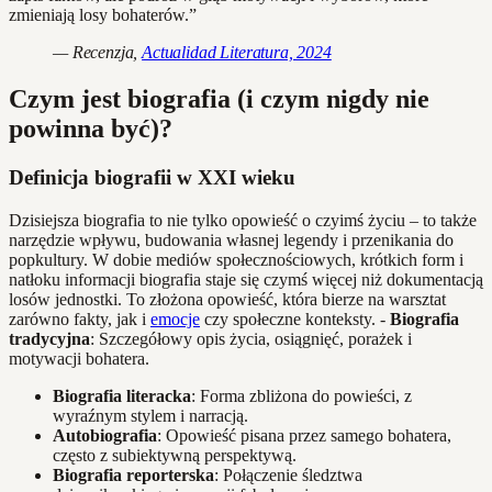
zmieniają losy bohaterów.”
— Recenzja,
Actualidad Literatura, 2024
Czym jest biografia (i czym nigdy nie
powinna być)?
Definicja biografii w XXI wieku
Dzisiejsza biografia to nie tylko opowieść o czyimś życiu – to także
narzędzie wpływu, budowania własnej legendy i przenikania do
popkultury. W dobie mediów społecznościowych, krótkich form i
natłoku informacji biografia staje się czymś więcej niż dokumentacją
losów jednostki. To złożona opowieść, która bierze na warsztat
zarówno fakty, jak i
emocje
czy społeczne konteksty. -
Biografia
tradycyjna
: Szczegółowy opis życia, osiągnięć, porażek i
motywacji bohatera.
Biografia literacka
: Forma zbliżona do powieści, z
wyraźnym stylem i narracją.
Autobiografia
: Opowieść pisana przez samego bohatera,
często z subiektywną perspektywą.
Biografia reporterska
: Połączenie śledztwa