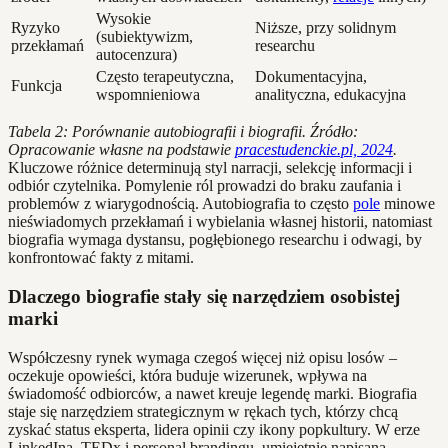
Wysokie
Ryzyko
Niższe, przy solidnym
(subiektywizm,
przekłamań
researchu
autocenzura)
Często terapeutyczna,
Dokumentacyjna,
Funkcja
wspomnieniowa
analityczna, edukacyjna
Tabela 2: Porównanie autobiografii i biografii. Źródło:
Opracowanie własne na podstawie
pracestudenckie.pl, 2024
.
Kluczowe różnice determinują styl narracji, selekcję informacji i
odbiór czytelnika. Pomylenie ról prowadzi do braku zaufania i
problemów z wiarygodnością. Autobiografia to często
pole
minowe
nieświadomych przekłamań i wybielania własnej historii, natomiast
biografia wymaga dystansu, pogłębionego researchu i odwagi, by
konfrontować fakty z mitami.
Dlaczego biografie stały się narzędziem osobistej
marki
Współczesny rynek wymaga czegoś więcej niż opisu losów –
oczekuje opowieści, która buduje wizerunek, wpływa na
świadomość odbiorców, a nawet kreuje legendę marki. Biografia
staje się narzędziem strategicznym w rękach tych, którzy chcą
zyskać status eksperta, lidera opinii czy ikony popkultury. W erze
LinkedIna, TEDx i personal brandingu, umiejętnie napisana