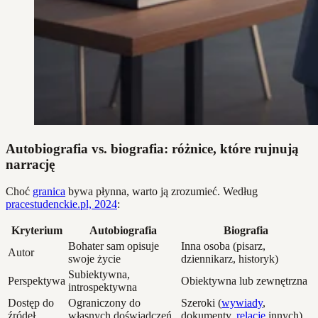
Autobiografia vs. biografia: różnice, które rujnują
narrację
Choć
granica
bywa płynna, warto ją zrozumieć. Według
pracestudenckie.pl, 2024
:
Kryterium
Autobiografia
Biografia
Bohater sam opisuje
Inna osoba (pisarz,
Autor
swoje życie
dziennikarz, historyk)
Subiektywna,
Perspektywa
Obiektywna lub zewnętrzna
introspektywna
Dostęp do
Ograniczony do
Szeroki (
wywiady
,
źródeł
własnych doświadczeń
dokumenty,
relacje
innych)