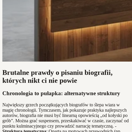
Brutalne prawdy o pisaniu biografii,
których nikt ci nie powie
Chronologia to pułapka: alternatywne struktury
Największy grzech początkujących biografów to ślepa wiara w
magię chronologii. Tymczasem, jak pokazuje praktyka najlepszych
autorów, biografia nie musi być linearną opowieścią „od kołyski po
grób”. Można grać suspensem, przeskakiwać w czasie, zaczynać od
punktu kulminacyjnego czy prowadzić narrację tematyczną. -
Struktura tematyczna
: Oparta na motywach przewodnich (np.