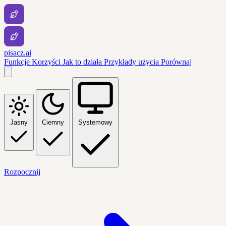
pisacz.ai
Funkcje
Korzyści
Jak to działa
Przykłady użycia
Porównaj
Jasny
Ciemny
Systemowy
Rozpocznij