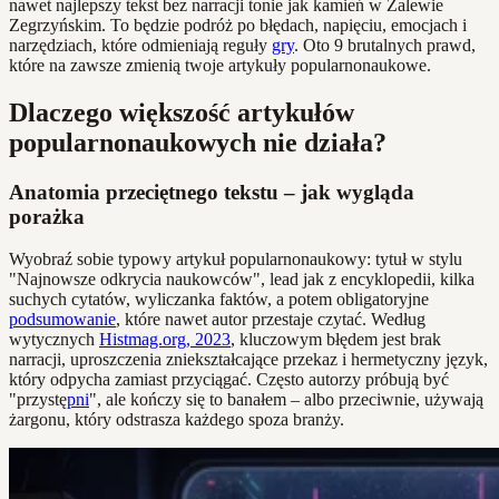
nawet najlepszy tekst bez narracji tonie jak kamień w Zalewie
Zegrzyńskim. To będzie podróż po błędach, napięciu, emocjach i
narzędziach, które odmieniają reguły
gry
. Oto 9 brutalnych prawd,
które na zawsze zmienią twoje artykuły popularnonaukowe.
Dlaczego większość artykułów
popularnonaukowych nie działa?
Anatomia przeciętnego tekstu – jak wygląda
porażka
Wyobraź sobie typowy artykuł popularnonaukowy: tytuł w stylu
"Najnowsze odkrycia naukowców", lead jak z encyklopedii, kilka
suchych cytatów, wyliczanka faktów, a potem obligatoryjne
podsumowanie
, które nawet autor przestaje czytać. Według
wytycznych
Histmag.org, 2023
, kluczowym błędem jest brak
narracji, uproszczenia zniekształcające przekaz i hermetyczny język,
który odpycha zamiast przyciągać. Często autorzy próbują być
"przystę
pni
", ale kończy się to banałem – albo przeciwnie, używają
żargonu, który odstrasza każdego spoza branży.