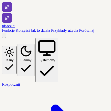
pisacz.ai
Funkcje
Korzyści
Jak to działa
Przykłady użycia
Porównaj
Jasny
Ciemny
Systemowy
Rozpocznij