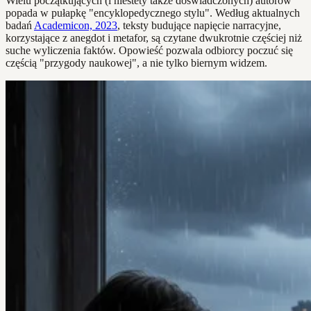
Wielu początkujących (i niestety także doświadczonych) autorów
popada w pułapkę "encyklopedycznego stylu". Według aktualnych
badań
Academicon, 2023
, teksty budujące napięcie narracyjne,
korzystające z anegdot i metafor, są czytane dwukrotnie częściej niż
suche wyliczenia faktów. Opowieść pozwala odbiorcy poczuć się
częścią "przygody naukowej", a nie tylko biernym widzem.