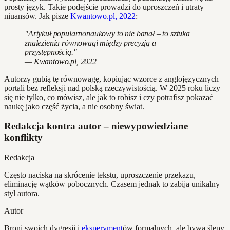
prosty język. Takie podejście prowadzi do uproszczeń i utraty
niuansów. Jak pisze
Kwantowo.pl, 2022
:
"Artykuł popularnonaukowy to nie banał – to sztuka
znalezienia równowagi między precyzją a
przystępnością."
— Kwantowo.pl, 2022
Autorzy gubią tę równowagę, kopiując wzorce z anglojęzycznych
portali bez refleksji nad polską rzeczywistością. W 2025 roku liczy
się nie tylko, co mówisz, ale jak to robisz i czy potrafisz pokazać
naukę jako część życia, a nie osobny świat.
Redakcja kontra autor – niewypowiedziane
konflikty
Redakcja
Często naciska na skrócenie tekstu, uproszczenie przekazu,
eliminację wątków pobocznych. Czasem jednak to zabija unikalny
styl autora.
Autor
Broni swoich dygresji i
eksperyment
ów formalnych, ale bywa ślepy