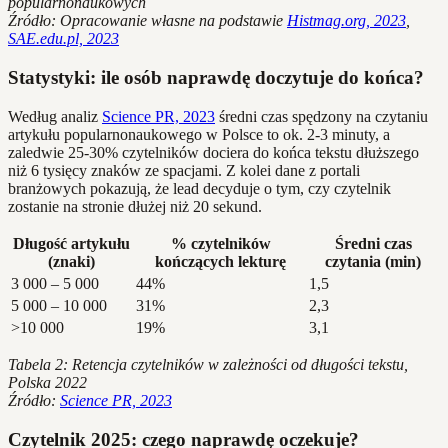
popularnonaukowych
Źródło: Opracowanie własne na podstawie
Histmag.org, 2023
,
SAE.edu.pl, 2023
Statystyki: ile osób naprawdę doczytuje do końca?
Według analiz
Science PR, 2023
średni czas spędzony na czytaniu
artykułu popularnonaukowego w Polsce to ok. 2-3 minuty, a
zaledwie 25-30% czytelników dociera do końca tekstu dłuższego
niż 6 tysięcy znaków ze spacjami. Z kolei dane z portali
branżowych pokazują, że lead decyduje o tym, czy czytelnik
zostanie na stronie dłużej niż 20 sekund.
Długość artykułu
% czytelników
Średni czas
(znaki)
kończących lekturę
czytania (min)
3 000 – 5 000
44%
1,5
5 000 – 10 000
31%
2,3
>10 000
19%
3,1
Tabela 2: Retencja czytelników w zależności od długości tekstu,
Polska 2022
Źródło:
Science PR, 2023
Czytelnik 2025: czego naprawdę oczekuje?