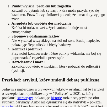
Punkt wyjścia: problem lub zagadka
Zacznij od pytania lub sytuacji, która może przydarzyć się
każdemu. Pozwól czytelnikowi poczuć, że temat dotyczy jego
życia.
Anegdota lub osobiste doświadczenie
Krótka historia, nawet z życia autora, buduje most
emocjonalny.
Stopniowe odsłanianie faktów
Nie wyrzucaj wszystkiego na stół od razu. Buduj napięcie,
pokazując ślepe uliczki i błędy badaczy.
Konflikt i polemika
Przywołuj kontrowersje, różne punkty widzenia, nie bój się
poprowadzić czytelnika przez spór.
Rozwiązanie i morał
Zakończ opowieść wnioskiem, który pobudzi do refleksji i
dyskusji.
Przykład: artykuł, który zmienił debatę publiczną
Jednym z najbardziej wpływowych tekstów ostatnich lat był artykuł
o szczepieniach opublikowany w "Polityce" w 2021 r., który
przełamał
stereotypy
, pokazując
historie
rodzin stojących po obu
stronach barykady. Autor nie ograniczył się do statystyk – pokazał
emocje
, lęki i mechanizmy społecznej polaryzacji. Efekt? Tekst był