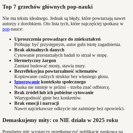
Top 7 grzechów głównych pop-nauki
Nie ma tekstu idealnego. Jednak są błędy, które powtarzają nawet
autorzy z dorobkiem. Oto lista tych, które najczęściej spotkasz w
pop
-nauce:
Uproszczenia prowadzące do zniekształceń
Próbując być przystępnym, autor gubi istotę zagadnienia.
Brak aktualnych danych
Cytowanie przestarzałych badań to strzał w stopę.
Hermetyczny żargon
Zamiast budować mosty, stawia mury.
Bezrefleksyjna powtarzalność schematów
Kopiowanie cudzych struktur bez własnego głosu.
Ignorowanie
kontekstu społecznego
Nauka nie istnieje w próżni – trzeba znać odbiorcę.
Brak źródeł lub ich pobieżne cytowanie
Wiarygodność ginie bez konkretów.
Brak emocji i narracji
Nawet najciekawsze odkrycie nie zaistnieje bez opowieści.
Demaskujemy mity: co NIE działa w 2025 roku
Popularny mit: wystarczy przetłumaczyć publikację naukową na