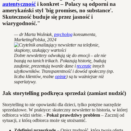
autentyczność
i konkret – Polacy są odporni na
amerykański styl 'big promises, no substance'.
Skuteczność buduje się przez jasność i
wiarygodność."
— dr Marta Woźniak,
psycholog
konsumenta,
MarketingPolska, 2024
Dobre newslettery odwołują się do emocji – ale nie
bazują na tanich trikach. Pokazują historię, budują
zaufanie, prezentują twarde dane i
recenzje
innych
użytkowników. Transparentność i dowód społeczny (np.
liczba klientów, realne
opinie
) są tu ważniejsze niż
superlatywy.
Jak storytelling podkręca sprzedaż (zamiast nudzić)
Storytelling to nie opowiastki dla dzieci, tylko potężne narzędzie
sprzedażowe. W praktyce: skuteczny newsletter to historia, w której
odbiorca widzi siebie. -
Pokaż prawdziwy problem
– Zacznij od
sytuacji, z którą odbiorca może się utożsamić.
Zdefiniuj przeszkodę
– Opisz trudność, którą twoja oferta