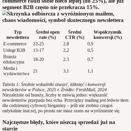
commerce radzi sobie nieco lepiej (do 25%), ale już
segment B2B często nie przekracza 15%.
Typ
Średni open
Średni
Współczynnik
newslettera
rate (%)
CTR (%)
konwersji (%)
E-commerce
22-25
2,8
0,9
Usługi B2B
13-17
2,2
0,5
Branża
18-20
2,3
0,7
edukacyjna
Media i
21
3,1
1,1
wydawnictwa
Tabela 1: Średnie wskaźniki otwarć, kliknięć i konwersji
newsletterów w Polsce, 2025 r. Źródło: FreshMail, 2024
Niezależnie od branży, liczby te mówią jedno: większość
newsletterów przepada bez echa. Przeciętny mailing jest ledwie tłem
dla codziennej cyfrowej bieganiny – jeśli nie zrobisz czegoś
radykalnie inaczej, po prostu nie masz szans na wyróżnienie się.
Najczęstsze błędy, które niszczą sprzedaż już na
starcie