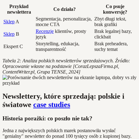
Przykład
Co psuje
Co działa?
newslettera
konwersję?
Segmentacja, personalizacja,
Zbyt długi tekst,
Sklep
A
mocne CTA
brak grafiki
Recenzje
klientów, prosty
Brak legalnej bazy,
Sklep
B
język
clickbait
Storytelling, edukacja,
Brak preheadera,
Ekspert C
transparentność
suchy temat
Tabela 2: Analiza polskich newsletterów sprzedażowych. Źródło:
Opracowanie własne na podstawie [CorazLepszaFirma.pl,
ContentWriter.pl, Grupa TENSE, 2024]
Newslettery, które sprzedają: polskie i
światowe
case studies
Historia porażki: co poszło nie tak?
Jedna z największych polskich marek postanowiła wysłać
"genialny" newsletter do ponad 100 tysięcy osób z kupionej bazy.