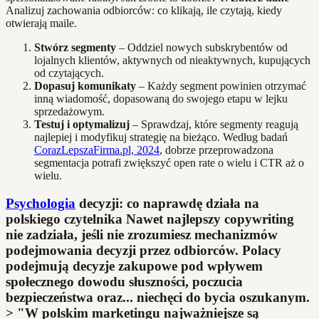
Analizuj zachowania odbiorców: co klikają, ile czytają, kiedy
otwierają maile.
Stwórz segmenty
– Oddziel nowych subskrybentów od
lojalnych klientów, aktywnych od nieaktywnych, kupujących
od czytających.
Dopasuj komunikaty
– Każdy segment powinien otrzymać
inną wiadomość, dopasowaną do swojego etapu w lejku
sprzedażowym.
Testuj i optymalizuj
– Sprawdzaj, które segmenty reagują
najlepiej i modyfikuj strategię na bieżąco. Według badań
CorazLepszaFirma.pl, 2024
, dobrze przeprowadzona
segmentacja potrafi zwiększyć open rate o wielu i CTR aż o
wielu.
Psychologia
decyzji: co naprawdę działa na
polskiego czytelnika Nawet najlepszy copywriting
nie zadziała, jeśli nie zrozumiesz mechanizmów
podejmowania decyzji przez odbiorców. Polacy
podejmują decyzje zakupowe pod wpływem
społecznego dowodu słuszności, poczucia
bezpieczeństwa oraz... niechęci do bycia oszukanym.
> "W polskim marketingu najważniejsze są