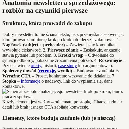
Anatomia newslettera sprzedażowego:
rozbiór na czynniki pierwsze
Struktura, która prowadzi do zakupu
Dobry newsletter to nie ściana tekstu, lecz przemyślana sekwencja,
która prowadzi odbiorcę krok po kroku do decyzji zakupowej. 1.
Nagłówek (subject + preheader)
– Zawiera jasny komunikat,
wywołuje ciekawość. 2.
Pierwsze zdanie
– Zaskakuje, angażuje,
stawia pytanie lub problem. 3.
Krótki wstęp
– Odwołanie do
sytuacji odbiorcy, pokazanie zrozumienia potrzeb. 4.
Rozwinięcie
–
Przedstawienie
oferty
, historii,
case study
lub argumentów. 5.
Społeczny dowód (
recenzje
, wyniki)
– Budowanie zaufania. 6.
Wyraźne CTA
– Proste, konkretne wezwanie do działania. 7.
Stopka
–
Informacje
o nadawcy, link do wypisania się, dane
kontaktowe.
Każdy element jest ważny – od tematu po stopkę. Chaos, nadmiar
detali lub brak jasnego CTA zabijają konwersję.
Elementy, które budują zaufanie (lub je niszczą)