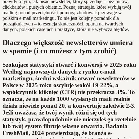
prawdy o tym, jak pisać newsletter, który sprzedaje – bez mitów,
clickbaitów i pustych obietnic. Poznaj strategie, które wybiją twój
mailing ponad przeciętność i pomogą zbudować przewagę w
polskim e-mail marketingu. To nie jest kolejny poradnik dla
początkujących – to esencja skuteczności, oparta na twardych
danych, polskich case’ach i praktyce, która nie wybacza błędów.
Dlaczego większość newsletterów umiera
w spamie (i co możesz z tym zrobić)
Szokujące statystyki otwarć i konwersji w 2025 roku
Według najnowszych danych z rynku e-mail
marketingu, średni wskaźnik otwarć newsletterów w
Polsce w 2025 roku oscyluje wokół 19-22%, a
współczynnik kliknięć (CTR) nie przekracza 3%. To
oznacza, że na każde 1000 wysłanych maili realnie
działa niewiele ponad 20, a konwertuje zaledwie 2-3.
Jeśli uważasz, że twój wynik różni się od tych
statystyk, prawdopodobnie nie mierzyłeś go rzetelnie
lub twój system filtruje własne otwarcia. Badania
FreshMail, 2024 potwierdzają, że branża e-