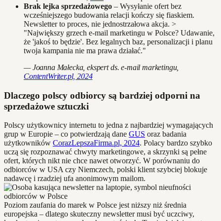
Brak lejka sprzedażowego
– Wysyłanie ofert bez
wcześniejszego budowania relacji kończy się fiaskiem.
Newsletter to proces, nie jednostrzałowa akcja. >
"Największy grzech e-mail marketingu w Polsce? Udawanie,
że 'jakoś to będzie'. Bez legalnych baz, personalizacji i planu
twoja kampania nie ma prawa działać."
— Joanna Małecka, ekspert ds. e-mail marketingu,
ContentWriter.pl, 2024
Dlaczego polscy odbiorcy są bardziej odporni na
sprzedażowe sztuczki
Polscy użytkownicy internetu to jedna z najbardziej wymagających
grup w Europie – co potwierdzają dane
GUS
oraz badania
użytkowników
CorazLepszaFirma.pl, 2024
. Polacy bardzo szybko
uczą się rozpoznawać chwyty marketingowe, a skrzynki są pełne
ofert, których nikt nie chce nawet otworzyć. W porównaniu do
odbiorców w USA czy Niemczech, polski klient szybciej blokuje
nadawcę i rzadziej ufa anonimowym mailom.
Poziom zaufania do marek w Polsce jest niższy niż średnia
europejska – dlatego skuteczny newsletter musi być uczciwy,