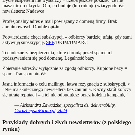
Bycie ekspertem nie wystarczy – trzeba jeszcze pokazać, że nie
masz nic do ukrycia. Oto, co buduje (lub ruinuje) wiarygodność
newslettera: Nadawca
Profesjonalny adres e-mail powiązany z domeną firmy. Brak
anonimowości! Double opt-in
Potwierdzenie chęci subskrypcji – odbiorcy bardziej ufają, gdy sami
aktywują subskrypcję.
SPF
/DKIM/DMARC
Techniczne zabezpieczenia, które chronią przed spamem i
podszywaniem się pod domenę. Legalność bazy
Zbieranie adresów wyłącznie za zgodą odbiorcy. Kupione bazy =
spam. Transparentność
Jasna informacja o celu mailingu, łatwa rezygnacja z subskrypcji. >
"Nie ma skutecznego newslettera bez zaufania. Każdy skrót kończy
się utratą reputacji – a tej nie odbudujesz przez kolejną kampanię."
— Aleksandra Zawadzka, specjalista ds. deliverability,
CorazLepszaFirma.pl, 2024
Przykłady dobrych i złych newsletterów (z polskiego
rynku)