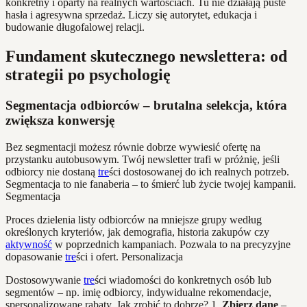
konkretny i oparty na realnych wartościach. Tu nie działają puste
hasła i agresywna sprzedaż. Liczy się autorytet, edukacja i
budowanie długofalowej relacji.
Fundament skutecznego newslettera: od
strategii po psychologię
Segmentacja odbiorców – brutalna selekcja, która
zwiększa konwersję
Bez segmentacji możesz równie dobrze wywiesić ofertę na
przystanku autobusowym. Twój newsletter trafi w próżnię, jeśli
odbiorcy nie dostaną
tre
ści dostosowanej do ich realnych potrzeb.
Segmentacja to nie fanaberia – to śmierć lub życie twojej kampanii.
Segmentacja
Proces dzielenia listy odbiorców na mniejsze grupy według
określonych kryteriów, jak demografia, historia zakupów czy
aktywność
w poprzednich kampaniach. Pozwala to na precyzyjne
dopasowanie
tre
ści i ofert. Personalizacja
Dostosowywanie
tre
ści wiadomości do konkretnych osób lub
segmentów – np. imię odbiorcy, indywidualne rekomendacje,
spersonalizowane rabaty. Jak zrobić to dobrze? 1.
Zbierz dane
–