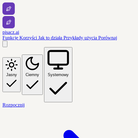
pisacz.ai
Funkcje
Korzyści
Jak to działa
Przykłady użycia
Porównaj
Jasny
Ciemny
Systemowy
Rozpocznij