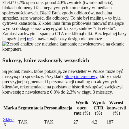
Efekt? 0,7% open rate, ponad 40% zwrotek (twarde odbicia),
blokada domeny i fala negatywnych komentarzy w mediach
społecznościowych. Błąd? Brak zgody odbiorców, nachalna
sprzedaż, zero wartości dla odbiorcy. To nie był mailing – to była
cyfrowa katastrofa. Z kolei inna firma próbowała ratować malejące
wyniki dodając coraz więcej grafik i załączników "dla efektu".
Zamiast zachwytu – spam, a CTA nie kliknął nikt. Bez legalnej bazy
i angażującej
tre
ści nawet najlepszy design nie pomoże.
Sukcesy, które zaskoczyły wszystkich
Są jednak marki, które pokazują, że newsletter w Polsce może być
maszyną do sprzedaży. Przykład?
Sklep internetowy
, który dzięki
precyzyjnej segmentacji i personalizacji (mailing do aktywnych
klientów, rekomendacje na podstawie historii zakupów) zwiększył
konwersję z newslettera z 0,8% do 2,3% w ciągu 3 miesięcy.
Wynik
Wynik
Wzrost
Marka
Segmentacja
Personalizacja
open
CTR
konwersji
rate (%)
(%)
(%)
Sklep
TAK
TAK
27
4,2
187
X