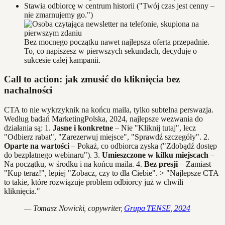
Stawia odbiorcę w centrum historii ("Twój czas jest cenny –
nie zmarnujemy go.")
Bez mocnego początku nawet najlepsza oferta przepadnie.
To, co napiszesz w pierwszych sekundach, decyduje o
sukcesie całej kampanii.
Call to action: jak zmusić do kliknięcia bez
nachalności
CTA to nie wykrzyknik na końcu maila, tylko subtelna perswazja.
Według badań MarketingPolska, 2024, najlepsze wezwania do
działania są: 1.
Jasne i konkretne
– Nie "Kliknij tutaj", lecz
"Odbierz rabat", "Zarezerwuj miejsce", "Sprawdź szczegóły". 2.
Oparte na wartości
– Pokaż, co odbiorca zyska ("Zdobądź dostęp
do bezpłatnego webinaru"). 3.
Umieszczone w kilku miejscach
–
Na początku, w środku i na końcu maila. 4.
Bez presji
– Zamiast
"Kup teraz!", lepiej "Zobacz, czy to dla Ciebie". > "Najlepsze CTA
to takie, które rozwiązuje problem odbiorcy już w chwili
kliknięcia."
— Tomasz Nowicki, copywriter,
Grupa TENSE, 2024