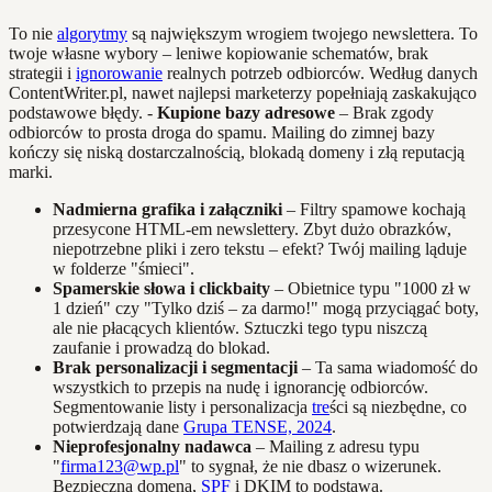
To nie
algorytmy
są największym wrogiem twojego newslettera. To
twoje własne wybory – leniwe kopiowanie schematów, brak
strategii i
ignorowanie
realnych potrzeb odbiorców. Według danych
ContentWriter.pl, nawet najlepsi marketerzy popełniają zaskakująco
podstawowe błędy. -
Kupione bazy adresowe
– Brak zgody
odbiorców to prosta droga do spamu. Mailing do zimnej bazy
kończy się niską dostarczalnością, blokadą domeny i złą reputacją
marki.
Nadmierna grafika i załączniki
– Filtry spamowe kochają
przesycone HTML-em newslettery. Zbyt dużo obrazków,
niepotrzebne pliki i zero tekstu – efekt? Twój mailing ląduje
w folderze "śmieci".
Spamerskie słowa i clickbaity
– Obietnice typu "1000 zł w
1 dzień" czy "Tylko dziś – za darmo!" mogą przyciągać boty,
ale nie płacących klientów. Sztuczki tego typu niszczą
zaufanie i prowadzą do blokad.
Brak personalizacji i segmentacji
– Ta sama wiadomość do
wszystkich to przepis na nudę i ignorancję odbiorców.
Segmentowanie listy i personalizacja
tre
ści są niezbędne, co
potwierdzają dane
Grupa TENSE, 2024
.
Nieprofesjonalny nadawca
– Mailing z adresu typu
"
firma123@wp.pl
" to sygnał, że nie dbasz o wizerunek.
Bezpieczna domena,
SPF
i DKIM to podstawa.