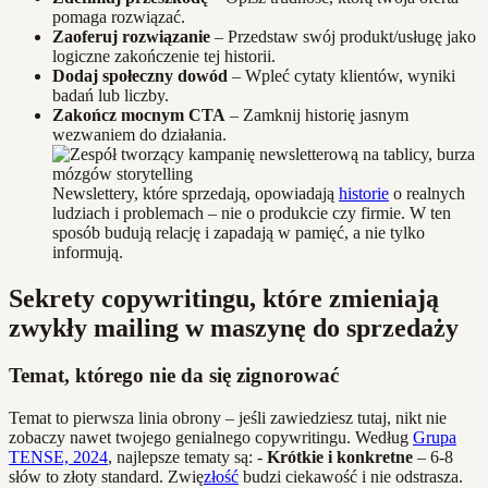
pomaga rozwiązać.
Zaoferuj rozwiązanie
– Przedstaw swój produkt/usługę jako
logiczne zakończenie tej historii.
Dodaj społeczny dowód
– Wpleć cytaty klientów, wyniki
badań lub liczby.
Zakończ mocnym CTA
– Zamknij historię jasnym
wezwaniem do działania.
Newslettery, które sprzedają, opowiadają
historie
o realnych
ludziach i problemach – nie o produkcie czy firmie. W ten
sposób budują relację i zapadają w pamięć, a nie tylko
informują.
Sekrety copywritingu, które zmieniają
zwykły mailing w maszynę do sprzedaży
Temat, którego nie da się zignorować
Temat to pierwsza linia obrony – jeśli zawiedziesz tutaj, nikt nie
zobaczy nawet twojego genialnego copywritingu. Według
Grupa
TENSE, 2024
, najlepsze tematy są: -
Krótkie i konkretne
– 6-8
słów to złoty standard. Zwię
złość
budzi ciekawość i nie odstrasza.