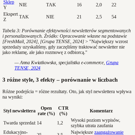
Sklep
NIE
TAK
16
2,0
22
Y
Ekspert
TAK
NIE
21
2,5
54
Z
Tabela 3: Porównanie efektywności newsletterów segmentowanych
i personalizowanych. Źródło: Opracowanie własne na podstawie
[FreshMail, 2024], [Grupa TENSE, 2024]
> "Największy wzrost
sprzedaży uzyskaliśmy, gdy zaczęliśmy traktować newsletter nie
jako reklamę, ale jako rozmowę z odbiorcą."
— Anna Kwiatkowska, specjalistka e-commerce,
Grupa
TENSE, 2024
3 różne style, 3 efekty – porównanie w liczbach
Różne podejścia = różne rezultaty. Oto, jak styl newslettera wpływa
na wyniki:
Open
CTR
Styl newslettera
Komentarz
rate (%)
(%)
Wysoki poziom wypisów,
Twarda sprzedaż
14
1,2
szybka utrata zaufania
Edukacyjno-
Największe
zaangażowanie
25
3,5