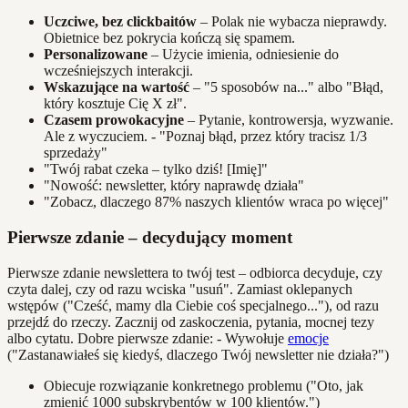
Uczciwe, bez clickbaitów
– Polak nie wybacza nieprawdy.
Obietnice bez pokrycia kończą się spamem.
Personalizowane
– Użycie imienia, odniesienie do
wcześniejszych interakcji.
Wskazujące na wartość
– "5 sposobów na..." albo "Błąd,
który kosztuje Cię X zł".
Czasem prowokacyjne
– Pytanie, kontrowersja, wyzwanie.
Ale z wyczuciem. - "Poznaj błąd, przez który tracisz 1/3
sprzedaży"
"Twój rabat czeka – tylko dziś! [Imię]"
"Nowość: newsletter, który naprawdę działa"
"Zobacz, dlaczego 87% naszych klientów wraca po więcej"
Pierwsze zdanie – decydujący moment
Pierwsze zdanie newslettera to twój test – odbiorca decyduje, czy
czyta dalej, czy od razu wciska "usuń". Zamiast oklepanych
wstępów ("Cześć, mamy dla Ciebie coś specjalnego..."), od razu
przejdź do rzeczy. Zacznij od zaskoczenia, pytania, mocnej tezy
albo cytatu. Dobre pierwsze zdanie: - Wywołuje
emocje
("Zastanawiałeś się kiedyś, dlaczego Twój newsletter nie działa?")
Obiecuje rozwiązanie konkretnego problemu ("Oto, jak
zmienić 1000 subskrybentów w 100 klientów.")