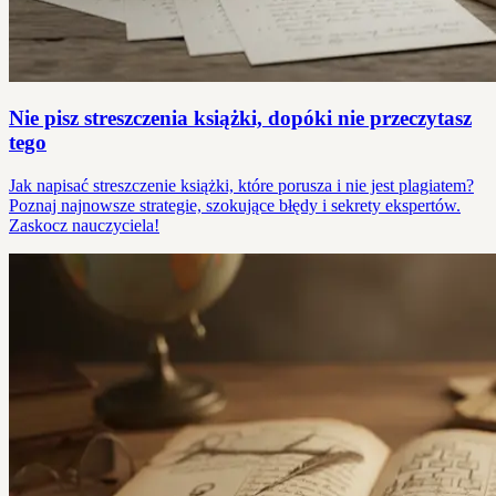
Nie pisz streszczenia książki, dopóki nie przeczytasz
tego
Jak napisać streszczenie książki, które porusza i nie jest plagiatem?
Poznaj najnowsze strategie, szokujące błędy i sekrety ekspertów.
Zaskocz nauczyciela!