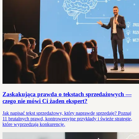
Zaskakująca prawda o tekstach sprzedażowych —
czego nie mówi Ci żaden ekspert?
Jak napisać tekst sprzedażowy, który naprawdę sprzedaje? Poznaj
11 brutalnych prawd, kontrowersyjne przykłady i świeże strategie,
które wyprzedzają konkurencję.