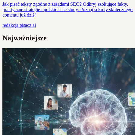
Jak pisać teksty zgodne z zasadami SEO? Odkryj szokujące fakty,
praktyczne strategie i polskie case study. Poznaj sekrety skutecznego
contentu już dziś!
redakcja
pisacz.ai
Najważniejsze