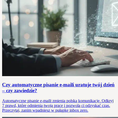
Czy automatyczne pisanie e-maili uratuje twój dzień
– czy zawiedzie?
Automatyczne pisanie e-maili zmienia polską komunikację. Odkryj
7 prawd, które odmienią twoją pracę i pozwolą ci odzyskać czas.
Przeczytaj, zanim wpadniesz w pułapkę inbox zero.