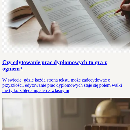
Czy edytowanie prac dyplomowych to gra z
ogniem?
W świecie, gdzie każda strona tekstu może zadecydować o
przyszłości, edytowanie prac dyplomowych staje się polem walki
nie tylko z błędami, ale i z własnymi