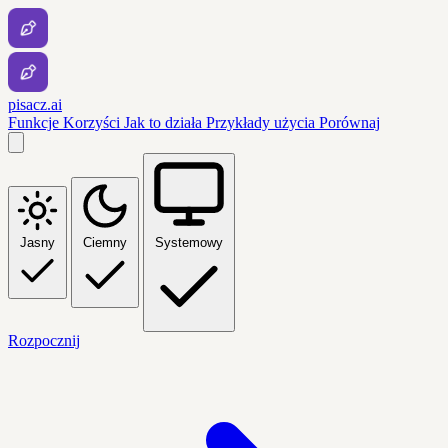
pisacz.ai
Funkcje
Korzyści
Jak to działa
Przykłady użycia
Porównaj
Jasny
Ciemny
Systemowy
Rozpocznij