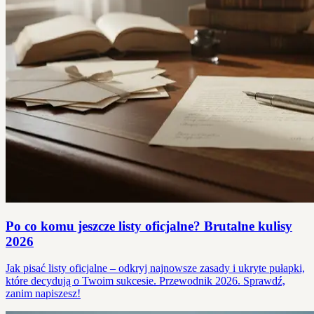
Po co komu jeszcze listy oficjalne? Brutalne kulisy
2026
Jak pisać listy oficjalne – odkryj najnowsze zasady i ukryte pułapki,
które decydują o Twoim sukcesie. Przewodnik 2026. Sprawdź,
zanim napiszesz!