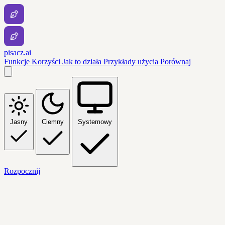
pisacz.ai
Funkcje
Korzyści
Jak to działa
Przykłady użycia
Porównaj
Jasny
Ciemny
Systemowy
Rozpocznij