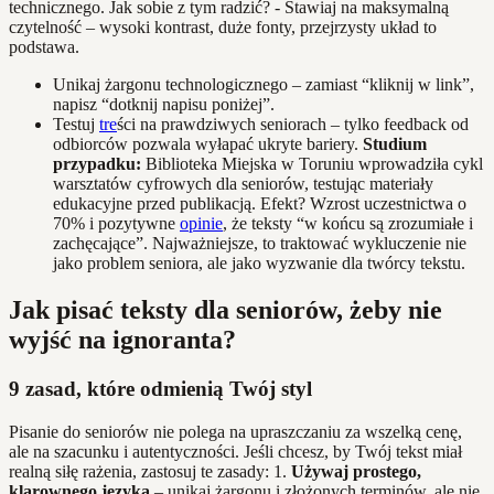
technicznego. Jak sobie z tym radzić? - Stawiaj na maksymalną
czytelność – wysoki kontrast, duże fonty, przejrzysty układ to
podstawa.
Unikaj żargonu technologicznego – zamiast “kliknij w link”,
napisz “dotknij napisu poniżej”.
Testuj
tre
ści na prawdziwych seniorach – tylko feedback od
odbiorców pozwala wyłapać ukryte bariery.
Studium
przypadku:
Biblioteka Miejska w Toruniu wprowadziła cykl
warsztatów cyfrowych dla seniorów, testując materiały
edukacyjne przed publikacją. Efekt? Wzrost uczestnictwa o
70% i pozytywne
opinie
, że teksty “w końcu są zrozumiałe i
zachęcające”. Najważniejsze, to traktować wykluczenie nie
jako problem seniora, ale jako wyzwanie dla twórcy tekstu.
Jak pisać teksty dla seniorów, żeby nie
wyjść na ignoranta?
9 zasad, które odmienią Twój styl
Pisanie do seniorów nie polega na upraszczaniu za wszelką cenę,
ale na szacunku i autentyczności. Jeśli chcesz, by Twój tekst miał
realną siłę rażenia, zastosuj te zasady: 1.
Używaj prostego,
klarownego języka
– unikaj żargonu i złożonych terminów, ale nie