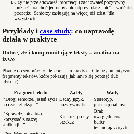
Czy nie przeładowałeś informacji i zachowałeś pozytywny
ton? Jeśli na choć jedno pytanie odpowiadasz “nie” – wróć do
początku. Seniorzy zasługują na więcej niż tekst “dla
wszystkich”.
Przykłady i
case study
: co naprawdę
działa w praktyce
Dobre, złe i kompromitujące teksty – analiza na
żywo
Pisanie do seniorów to nie teoria – to praktyka. Oto trzy autentyczne
fragmenty tekstów, które pokazują, jak łatwo się potknąć (lub
błysnąć):
Fragment tekstu
Zalety
Wady
“Drogi seniorze, jesień życia
Ładny język,
Stereotyp,
to czas refleksji...”
pozytywny ton
protekcjonalność
Brak
“Sprawdź, jak łatwo
Konkret, prosty
uwzględnienia
korzystać z naszej
przekaz
barier
aplikacji...”
technologicznych
“Pan Marian, pasjonat