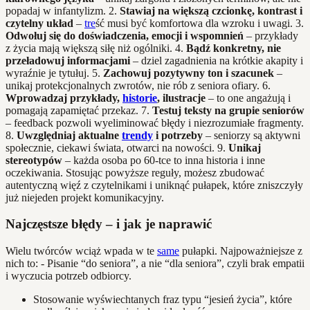
popadaj w infantylizm. 2.
Stawiaj na większą czcionkę, kontrast i
czytelny układ
–
tre
ść musi być komfortowa dla wzroku i uwagi. 3.
Odwołuj się do doświadczenia, emocji i wspomnień
– przykłady
z życia mają większą siłę niż ogólniki. 4.
Bądź konkretny, nie
przeładowuj informacjami
– dziel zagadnienia na krótkie akapity i
wyraźnie je tytułuj. 5.
Zachowuj pozytywny ton i szacunek
–
unikaj protekcjonalnych zwrotów, nie rób z seniora ofiary. 6.
Wprowadzaj przykłady,
historie
, ilustracje
– to one angażują i
pomagają zapamiętać przekaz. 7.
Testuj teksty na grupie seniorów
– feedback pozwoli wyeliminować błędy i niezrozumiałe fragmenty.
8.
Uwzględniaj aktualne
trendy
i potrzeby
– seniorzy są aktywni
społecznie, ciekawi świata, otwarci na nowości. 9.
Unikaj
stereotypów
– każda osoba po 60-tce to inna historia i inne
oczekiwania. Stosując powyższe reguły, możesz zbudować
autentyczną więź z czytelnikami i uniknąć pułapek, które zniszczyły
już niejeden projekt komunikacyjny.
Najczęstsze błędy – i jak je naprawić
Wielu twórców wciąż wpada w te
same
pułapki. Najpoważniejsze z
nich to: - Pisanie “do seniora”, a nie “dla seniora”, czyli brak empatii
i wyczucia potrzeb odbiorcy.
Stosowanie wyświechtanych fraz typu “jesień życia”, które