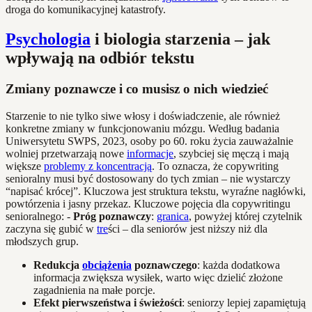
droga do komunikacyjnej katastrofy.
Psychologia
i biologia starzenia – jak
wpływają na odbiór tekstu
Zmiany poznawcze i co musisz o nich wiedzieć
Starzenie to nie tylko siwe włosy i doświadczenie, ale również
konkretne zmiany w funkcjonowaniu mózgu. Według badania
Uniwersytetu SWPS, 2023, osoby po 60. roku życia zauważalnie
wolniej przetwarzają nowe
informacje
, szybciej się męczą i mają
większe
problemy z koncentracją
. To oznacza, że copywriting
senioralny musi być dostosowany do tych zmian – nie wystarczy
“napisać krócej”. Kluczowa jest struktura tekstu, wyraźne nagłówki,
powtórzenia i jasny przekaz. Kluczowe pojęcia dla copywritingu
senioralnego: -
Próg poznawczy
:
granica
, powyżej której czytelnik
zaczyna się gubić w
tre
ści – dla seniorów jest niższy niż dla
młodszych grup.
Redukcja
obciążenia
poznawczego
: każda dodatkowa
informacja zwiększa wysiłek, warto więc dzielić złożone
zagadnienia na małe porcje.
Efekt pierwszeństwa i świeżości
: seniorzy lepiej zapamiętują