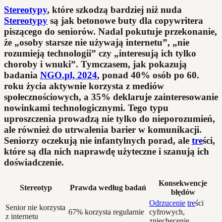
Stereotypy
, które szkodzą bardziej niż nuda
Stereotypy
są jak betonowe buty dla copywritera
piszącego do seniorów. Nadal pokutuje przekonanie,
że „osoby starsze nie używają internetu”, „nie
rozumieją technologii” czy „interesują ich tylko
choroby i wnuki”. Tymczasem, jak pokazują
badania
NGO.pl, 2024
, ponad 40% osób po 60.
roku życia aktywnie korzysta z mediów
społecznościowych, a 35% deklaruje zainteresowanie
nowinkami technologicznymi. Tego typu
uproszczenia prowadzą nie tylko do nieporozumień,
ale również do utrwalenia barier w komunikacji.
Seniorzy oczekują nie infantylnych porad, ale
tre
ści,
które są dla nich naprawdę użyteczne i szanują ich
doświadczenie.
Konsekwencje
Stereotyp
Prawda według badań
błędów
Odrzucenie
tre
ści
Senior nie korzysta
67% korzysta regularnie
cyfrowych,
z internetu
zniechęcenie