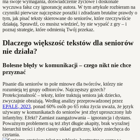
ma swoje wymagania, doświadczenie życiowe i doskonale
wyczuwa fałsz czy ignorancję autora. W tym artykule rozbieram na
czynniki pierwsze najczęstsze porażki i zdradzam brutalne prawdy o
tym, jak pisać teksty skierowane do seniorów, które rzeczywiście
działają. Sprawdź, co musisz wiedzieć, by nie wypaść z gry – i
poznaj strategie, które odmienią Twój przekaz.
Dlaczego większość tekstów dla seniorów
nie działa?
Bolesne błędy w komunikacji – czego nikt nie chce
przyznać
Pisanie dla seniorów to pole minowe dla twórców, którzy nie
rozumieją tej grupy odbiorców. Najczęstszy grzech?
Protekcjonalność – teksty, które traktują seniora jak dziecko,
zwyczajnie obrażają. Według analizy przeprowadzonej przez
EPALE, 2023
, ponad 60% osób po 65 roku życia uważa, że język
używany w komunikatach do seniorów jest zbyt uproszczony lub
infantylny. Efekt? Zamiast zaangażowania – ignorancja i dystans.
Poważnym problemem są też zbyt długie akapity, brak wyraźnej
hierarchii treści i zbyt ciasny układ graficzny, który zniechęca do
czytania.