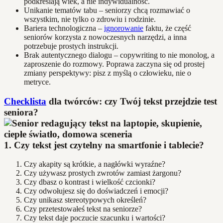
podkreślają wiek, a nie indywidualność.
Unikanie tematów tabu – seniorzy chcą rozmawiać o
wszystkim, nie tylko o zdrowiu i rodzinie.
Bariera technologiczna –
ignorowanie
faktu, że część
seniorów korzysta z nowoczesnych narzędzi, a inna
potrzebuje prostych instrukcji.
Brak autentycznego dialogu – copywriting to nie monolog, a
zaproszenie do rozmowy. Poprawa zaczyna się od prostej
zmiany perspektywy: pisz z myślą o człowieku, nie o
metryce.
Checklista
dla twórców: czy Twój tekst przejdzie test
seniora?
1. Czy tekst jest czytelny na smartfonie i tablecie?
Czy akapity są krótkie, a nagłówki wyraźne?
Czy używasz prostych zwrotów zamiast żargonu?
Czy dbasz o kontrast i wielkość czcionki?
Czy odwołujesz się do doświadczeń i emocji?
Czy unikasz stereotypowych określeń?
Czy przetestowałeś tekst na seniorze?
Czy tekst daje poczucie szacunku i wartości?