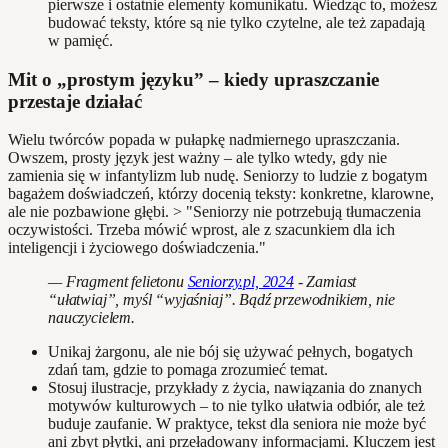
pierwsze i ostatnie elementy komunikatu. Wiedząc to, możesz
budować teksty, które są nie tylko czytelne, ale też zapadają
w pamięć.
Mit o „prostym języku” – kiedy upraszczanie
przestaje działać
Wielu twórców popada w pułapkę nadmiernego upraszczania.
Owszem, prosty język jest ważny – ale tylko wtedy, gdy nie
zamienia się w infantylizm lub nudę. Seniorzy to ludzie z bogatym
bagażem doświadczeń, którzy docenią teksty: konkretne, klarowne,
ale nie pozbawione głębi. > "Seniorzy nie potrzebują tłumaczenia
oczywistości. Trzeba mówić wprost, ale z szacunkiem dla ich
inteligencji i życiowego doświadczenia."
— Fragment felietonu
Seniorzy.pl, 2024
- Zamiast
“ułatwiaj”, myśl “wyjaśniaj”. Bądź przewodnikiem, nie
nauczycielem.
Unikaj żargonu, ale nie bój się używać pełnych, bogatych
zdań tam, gdzie to pomaga zrozumieć temat.
Stosuj ilustracje, przykłady z życia, nawiązania do znanych
motywów kulturowych – to nie tylko ułatwia odbiór, ale też
buduje zaufanie. W praktyce, tekst dla seniora nie może być
ani zbyt płytki, ani przeładowany informacjami. Kluczem jest