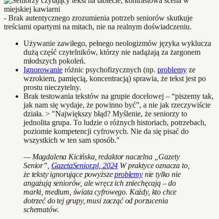
- Brak autentycznego zrozumienia potrzeb seniorów skutkuje
treściami opartymi na mitach, nie na realnym doświadczeniu.
Używanie zawiłego, pełnego neologizmów języka wyklucza
dużą część czytelników, którzy nie nadążają za żargonem
młodszych pokoleń.
Ignorowanie
różnic psychofizycznych (np.
problemy
ze
wzrokiem, pamięcią, koncentracją) sprawia, że tekst jest po
prostu nieczytelny.
Brak testowania tekstów na grupie docelowej – “piszemy tak,
jak nam się wydaje, że powinno być”, a nie jak rzeczywiście
działa. > "Największy błąd? Myślenie, że seniorzy to
jednolita grupa. To ludzie o różnych historiach, potrzebach,
poziomie kompetencji cyfrowych. Nie da się pisać do
wszystkich w ten sam sposób."
— Magdalena Kicińska, redaktor naczelna „Gazety
Senior”,
GazetaSenior.pl, 2024
W praktyce oznacza to,
że teksty ignorujące powyższe
problemy
nie tylko nie
angażują seniorów, ale wręcz ich zniechęcają – do
marki, medium, świata cyfrowego. Każdy, kto chce
dotrzeć do tej grupy, musi zacząć od porzucenia
schematów.