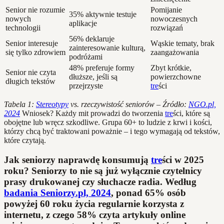
Senior nie rozumie
Pomijanie
35% aktywnie testuje
nowych
nowoczesnych
aplikacje
technologii
rozwiązań
56% deklaruje
Senior interesuje
Wąskie tematy, brak
zainteresowanie kulturą,
się tylko zdrowiem
zaangażowania
podróżami
48% preferuje formy
Zbyt krótkie,
Senior nie czyta
dłuższe, jeśli są
powierzchowne
długich tekstów
przejrzyste
tre
ści
Tabela 1:
Stereotypy
vs. rzeczywistość seniorów – Źródło:
NGO.pl,
2024
Wniosek? Każdy mit prowadzi do tworzenia
tre
ści, które są
obojętne lub wręcz szkodliwe. Grupa 60+ to ludzie z krwi i kości,
którzy chcą być traktowani poważnie – i tego wymagają od tekstów,
które czytają.
Jak seniorzy naprawdę konsumują
tre
ści w 2025
roku? Seniorzy to nie są już wyłącznie czytelnicy
prasy drukowanej czy słuchacze radia. Według
badania Seniorzy.pl, 2024
, ponad 65% osób
powyżej 60 roku życia regularnie korzysta z
internetu, z czego 58% czyta artykuły online