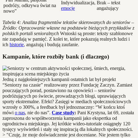
Indywidualizacja,
Brak – tekst
podróży, odkrywa świat na
emocje
angażujący
nowo”
Tabela 4: Analiza fragmentów tekstów skierowanych do seniorów –
Źródło: Opracowanie własne na podstawie bieżących przykładów z
polskich portali senioralnych
Wnioski są proste: teksty szablonowe
nie zapadają w pamięć. Z kolei te, które pokazują realnych ludzi i
ich
historie
, angażują i budują zaufanie.
Kampanie, które rozbiły bank (i dlaczego)
Jedną z najgłośniejszych kampanii ostatnich lat był projekt
“Seniorzy na czasie” realizowany przez Fundację Zaczyn. Zamiast
pouczających porad, postawiono na opowieści – seniorów
podróżujących po świecie, prowadzących blogi, uprawiających
sporty ekstremalne. Efekt? Zasięgi w mediach społecznościowych
wzrosły o 300%, a feedback był jednoznaczny: “W końcu ktoś
mówi
o nas
, nie do nas”.
Case study
:
Pani Krystyna, lat 69, została
zaproszona do współtworzenia kampanii jako ekspertka od
ogrodnictwa miejskiego. Jej krótkie wideo-tutoriale osiągnęły 120
tysięcy wyświetleń i stały się inspiracją dla lokalnych społeczności.
> "Czuję, że moje doświadczenie jest doceniane. Nie jestem tylko