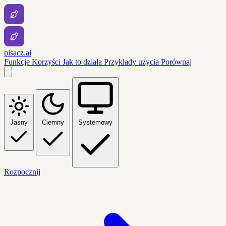
pisacz.ai
Funkcje
Korzyści
Jak to działa
Przykłady użycia
Porównaj
Jasny
Ciemny
Systemowy
Rozpocznij