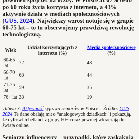
powinien spojrzeć na liczby. W Polsce aż 67% osób
po 60 roku życia korzysta z internetu, a 43%
aktywnie działa w mediach społecznościowych
(
GUS, 2024
). Największy wzrost notuje się w grupie
60-75 lat – to tu obserwujemy prawdziwą rewolucję
technologiczną.
Udział korzystających z
Media społecznościowe
Wiek
internetu (%)
(%)
60-65
72
48
lat
66-70
68
44
lat
71-75
59
35
lat
76+ lat
38
19
Tabela 3:
Aktywność
cyfrowa seniorów w Polsce – Źródło:
GUS,
2024
Te dane obalają mit o “analogowych dziadkach” i pokazują,
że cyfrowi rebelianci z grupy 60+ coraz pewniej wkraczają do
świata online.
Seniorzy-influencerzy – przypadki, które zaskakują