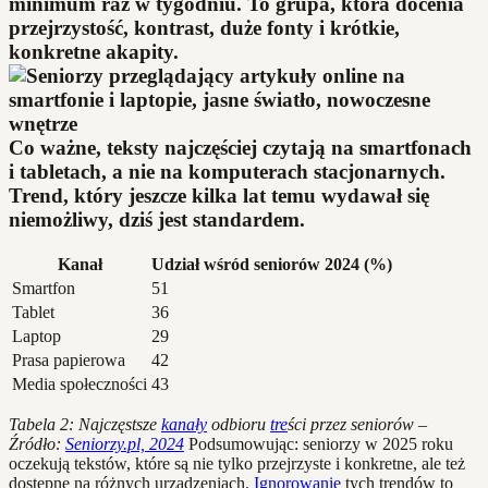
minimum raz w tygodniu. To grupa, która docenia
przejrzystość, kontrast, duże fonty i krótkie,
konkretne akapity.
Co ważne, teksty najczęściej czytają na smartfonach
i tabletach, a nie na komputerach stacjonarnych.
Trend, który jeszcze kilka lat temu wydawał się
niemożliwy, dziś jest standardem.
Kanał
Udział wśród seniorów 2024 (%)
Smartfon
51
Tablet
36
Laptop
29
Prasa papierowa
42
Media społeczności
43
Tabela 2: Najczęstsze
kanały
odbioru
tre
ści przez seniorów –
Źródło:
Seniorzy.pl, 2024
Podsumowując: seniorzy w 2025 roku
oczekują tekstów, które są nie tylko przejrzyste i konkretne, ale też
dostępne na różnych urządzeniach.
Ignorowanie
tych trendów to