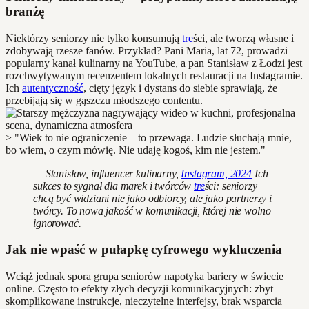
branżę
Niektórzy seniorzy nie tylko konsumują
tre
ści, ale tworzą własne i
zdobywają rzesze fanów. Przykład? Pani Maria, lat 72, prowadzi
popularny kanał kulinarny na YouTube, a pan Stanisław z Łodzi jest
rozchwytywanym recenzentem lokalnych restauracji na Instagramie.
Ich
autentyczność
, cięty język i dystans do siebie sprawiają, że
przebijają się w gąszczu młodszego contentu.
> "Wiek to nie ograniczenie – to przewaga. Ludzie słuchają mnie,
bo wiem, o czym mówię. Nie udaję kogoś, kim nie jestem."
— Stanisław, influencer kulinarny,
Instagram, 2024
Ich
sukces to sygnał dla marek i twórców
tre
ści: seniorzy
chcą być widziani nie jako odbiorcy, ale jako partnerzy i
twórcy. To nowa jakość w komunikacji, której nie wolno
ignorować.
Jak nie wpaść w pułapkę cyfrowego wykluczenia
Wciąż jednak spora grupa seniorów napotyka bariery w świecie
online. Często to efekty złych decyzji komunikacyjnych: zbyt
skomplikowane instrukcje, nieczytelne interfejsy, brak wsparcia