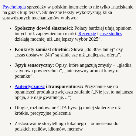
Psychologia
sprzedaży w polskim internecie to nie tylko „naciskanie
na guzik kup teraz”. Skuteczne teksty wykorzystują kilka
sprawdzonych mechanizmów wpływu:
Społeczny dowód słuszności:
Polacy bardziej ufają opiniom
innych niż zapewnieniom marki.
Recenzje
i
case studies
działają mocniej niż „najlepszy wybór 2025”.
Konkrety zamiast obietnic:
Słowa „do 30% taniej” czy
„czas dostawy: 24h” są silniejsze niż „najlepsza oferta”.
Język sensoryczny:
Opisy, które angażują zmysły – „gładka,
satynowa powierzchnia”, „intensywny aromat kawy o
poranku”.
Autentyczność
i transparentność:
Przyznanie się do
ograniczeń produktu zwiększa zaufanie („Nie jest to najtańsza
opcja, ale daje gwarancję…”).
Długie, rozbudowane CTA bywają mniej skuteczne niż
krótkie, precyzyjne polecenia
Zastosowanie storytellingu lokalnego – odniesienia do
polskich realiów, idiomów, memów