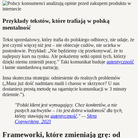
Przykłady tekstów, które trafiają w polską
mentalność
Tekst sprzedażowy, który trafia do polskiego odbiorcy, nie udaje, że
jest czymś więcej niż jest – nie obiecuje cudów, nie ucieka w
pustosłowie. Przykład: „Nie będziemy cię przekonywać, że to
najlepszy kurs na rynku. Ale pokażemy setki opinii tych, którzy
dzięki niemu zmienili pracę.” Taki komunikat buduje
autentyczność
i łamie standardową narrację.
Inna skuteczna strategia: odniesienie do realnych problemów
(„Masz już dość nadmiaru maili i chaosu w skrzynce? U nas
dostaniesz prostą metodę na ogarnięcie komunikacji w 3 minuty
dziennie.”).
"Polski klient jest wymagający. Chce konkretów, a nie
pustych zachwytów – i to jest dobra wiadomość dla tych,
którzy stawiają na
autentyczność
." —
Sfera
Copywritera, 2023
Frameworki, które zmieniają grę: od