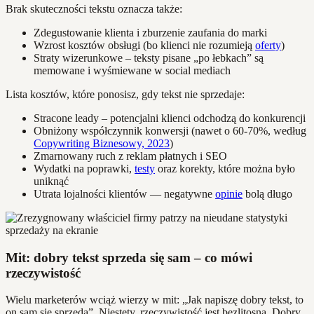
Brak skuteczności tekstu oznacza także:
Zdegustowanie klienta i zburzenie zaufania do marki
Wzrost kosztów obsługi (bo klienci nie rozumieją
oferty
)
Straty wizerunkowe – teksty pisane „po łebkach” są
memowane i wyśmiewane w social mediach
Lista kosztów, które ponosisz, gdy tekst nie sprzedaje:
Stracone leady – potencjalni klienci odchodzą do konkurencji
Obniżony współczynnik konwersji (nawet o 60-70%, według
Copywriting Biznesowy, 2023
)
Zmarnowany ruch z reklam płatnych i SEO
Wydatki na poprawki,
testy
oraz korekty, które można było
uniknąć
Utrata lojalności klientów — negatywne
opinie
bolą długo
Mit: dobry tekst sprzeda się sam – co mówi
rzeczywistość
Wielu marketerów wciąż wierzy w mit: „Jak napiszę dobry tekst, to
on sam się sprzeda”. Niestety, rzeczywistość jest bezlitosna. Dobry