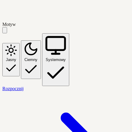
Motyw
Jasny
Ciemny
Systemowy
Rozpocznij