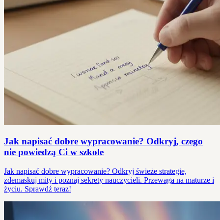
Jak napisać dobre wypracowanie? Odkryj, czego
nie powiedzą Ci w szkole
Jak napisać dobre wypracowanie? Odkryj świeże strategie,
zdemaskuj mity i poznaj sekrety nauczycieli. Przewaga na maturze i
życiu. Sprawdź teraz!