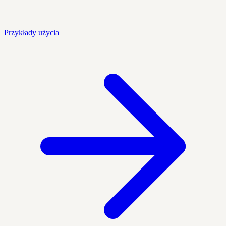
Przykłady użycia