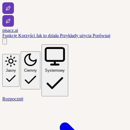
pisacz.ai
Funkcje
Korzyści
Jak to działa
Przykłady użycia
Porównaj
Jasny
Ciemny
Systemowy
Rozpocznij