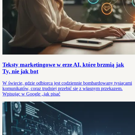
Teksty marketingowe w erze AI, które brzmią jak
Ty, nie jak bot
W świecie, gdzie odbiorca jest codziennie bombardowany tysiącami
komunikatów, coraz trudniej przebić się z własnym przekazem.
Wpisując w Google „jak pisać