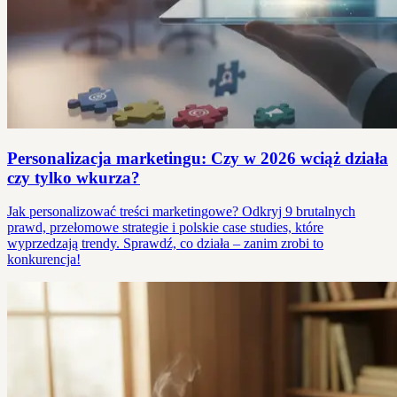
Personalizacja marketingu: Czy w 2026 wciąż działa
czy tylko wkurza?
Jak personalizować treści marketingowe? Odkryj 9 brutalnych
prawd, przełomowe strategie i polskie case studies, które
wyprzedzają trendy. Sprawdź, co działa – zanim zrobi to
konkurencja!