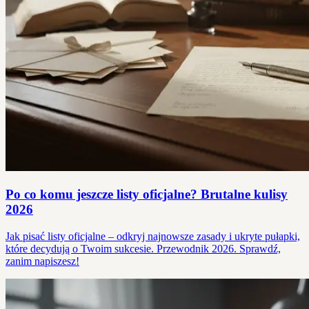
Po co komu jeszcze listy oficjalne? Brutalne kulisy
2026
Jak pisać listy oficjalne – odkryj najnowsze zasady i ukryte pułapki,
które decydują o Twoim sukcesie. Przewodnik 2026. Sprawdź,
zanim napiszesz!