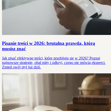
Pisanie treści w 2026: brutalna prawda, którą
musisz znać
Jak pisać efektywne treści, które przebijają się w 2026? Poznaj
najnowsze strategie, obal mity i odkryj, czego nie mówią eksperci.
Zmień swój styl już dziś.