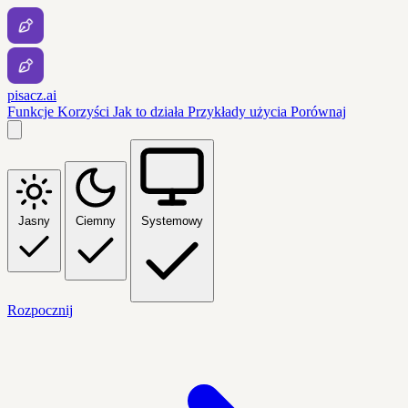
pisacz.ai
Funkcje
Korzyści
Jak to działa
Przykłady użycia
Porównaj
Jasny
Ciemny
Systemowy
Rozpocznij