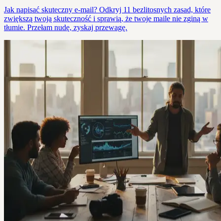
Jak napisać skuteczny e-mail? Odkryj 11 bezlitosnych zasad, które
zwiększą twoją skuteczność i sprawią, że twoje maile nie zginą w
tłumie. Przełam nudę, zyskaj przewagę.