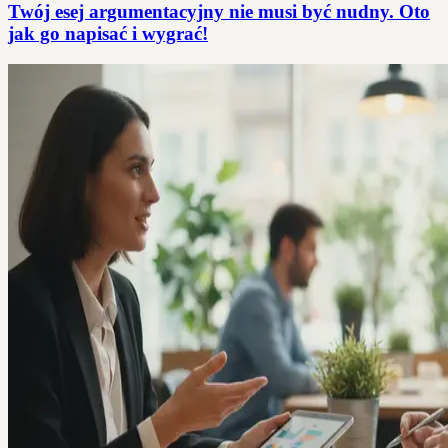
Twój esej argumentacyjny nie musi być nudny. Oto
jak go napisać i wygrać!