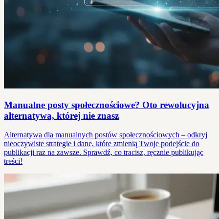
Manualne posty społecznościowe? Oto rewolucyjna
alternatywa, której nie znasz
Alternatywa dla manualnych postów społecznościowych – odkryj
nieoczywiste strategie i dane, które zmienią Twoje podejście do
publikacji raz na zawsze. Sprawdź, co tracisz, ręcznie publikując
treści!