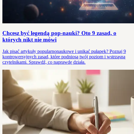
Chcesz być legendą pop-nauki? Oto 9 zasad, o
których nikt nie mówi
Jak pisać artykuły popularnonaukowe i unikać pułapek? Poznaj 9
kontrowersyjnych zasad, które podniosą twój poziom i wstrząsną
czytelnikami. Sprawdź, co naprawdę działa.