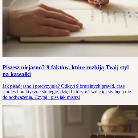
Piszesz niejasno? 9 faktów, które rozbiją Twój styl
na kawałki
Jak pisać jasno i precyzyjnie? Odkryj 9 brutalnych prawd, case
studies i praktyczne strategie, dzięki którym Twoje teksty będą nie
do podważenia. Czytaj i pisz jak mistrz!