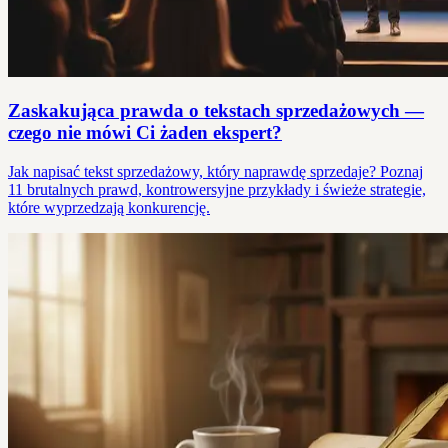
Zaskakująca prawda o tekstach sprzedażowych —
czego nie mówi Ci żaden ekspert?
Jak napisać tekst sprzedażowy, który naprawdę sprzedaje? Poznaj
11 brutalnych prawd, kontrowersyjne przykłady i świeże strategie,
które wyprzedzają konkurencję.