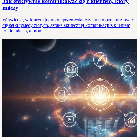
Jak efektywnie komunikować się z klientem, który
milczy
W świecie, w którym jedno nieprzemyślane zdanie może kosztować
cię setki tysięcy złotych, sztuka skutecznej komunikacji z klientem
to nie luksus, a broń