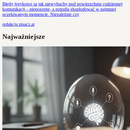
Błędy językowe są jak niewybuchy pod powierzchnią codziennej
komunikacji – niepozorne, a potrafią eksplodować w najmniej
oczekiwanym momencie. Niezależnie czy
redakcja
pisacz.ai
Najważniejsze