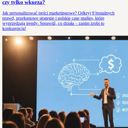
czy tylko wkurza?
Jak personalizować treści marketingowe? Odkryj 9 brutalnych
prawd, przełomowe strategie i polskie case studies, które
wyprzedzają trendy. Sprawdź, co działa – zanim zrobi to
konkurencja!