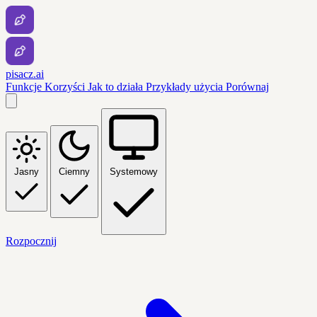
pisacz.ai
Funkcje
Korzyści
Jak to działa
Przykłady użycia
Porównaj
Jasny
Ciemny
Systemowy
Rozpocznij