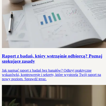
Raport z badań, który wstrząśnie odbiorcą? Poznaj
szokujące zasady
Jak napisać raport z badań bez banałów? Odkryj praktyczne
wskazówki, kontrowersje i sekrety, które wystrzelą Twój raport na
nowy poziom. Sprawdź teraz.