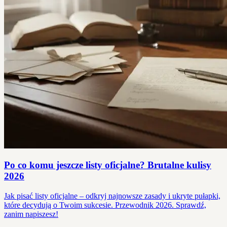
Po co komu jeszcze listy oficjalne? Brutalne kulisy
2026
Jak pisać listy oficjalne – odkryj najnowsze zasady i ukryte pułapki,
które decydują o Twoim sukcesie. Przewodnik 2026. Sprawdź,
zanim napiszesz!