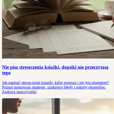
Nie pisz streszczenia książki, dopóki nie przeczytasz
tego
Jak napisać streszczenie książki, które porusza i nie jest plagiatem?
Poznaj najnowsze strategie, szokujące błędy i sekrety ekspertów.
Zaskocz nauczyciela!