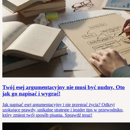
Twój esej argumentacyjny nie musi być nudny. Oto
jak go napisać i wygrać!
Jak napisać esej argumentacyjny i nie przegrać życia? Odkryj
szokujące prawdy, unikalne strategie i insider tips w przewodniku,
który zmieni twój sposób pisania. Sprawdź teraz!