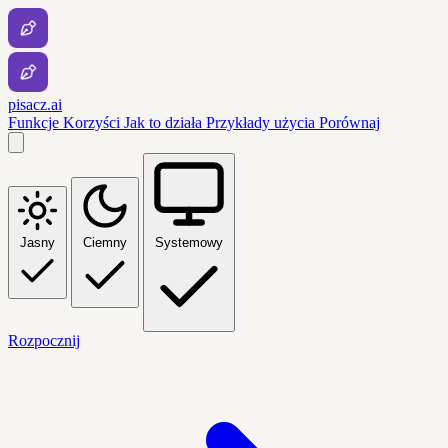
pisacz.ai
Funkcje
Korzyści
Jak to działa
Przykłady użycia
Porównaj
Jasny
Ciemny
Systemowy
Rozpocznij