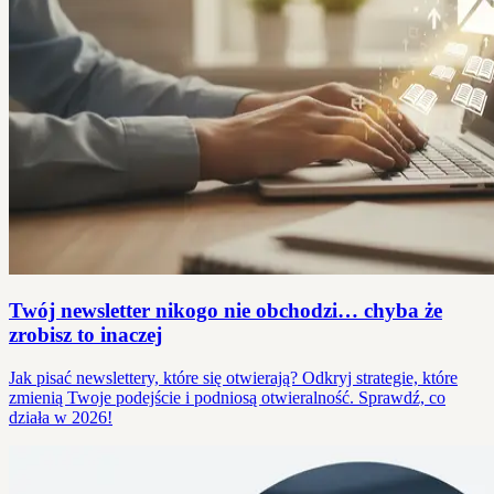
Twój newsletter nikogo nie obchodzi… chyba że
zrobisz to inaczej
Jak pisać newslettery, które się otwierają? Odkryj strategie, które
zmienią Twoje podejście i podniosą otwieralność. Sprawdź, co
działa w 2026!