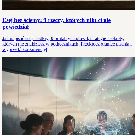
Esej bez ściemy: 9 rzeczy, których nikt ci nie
powiedział
Jak napisać esej – odkryj 9 brutalnych prawd, strategie i sekrety,
których nie znajdziesz w podręcznikach. Przekrocz granice pisania i
wyprzedź konkurencję!