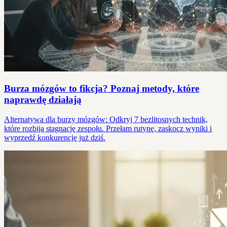
Burza mózgów to fikcja? Poznaj metody, które
naprawdę działają
Alternatywa dla burzy mózgów: Odkryj 7 bezlitosnych technik,
które rozbiją stagnację zespołu. Przełam rutynę, zaskocz wyniki i
wyprzedź konkurencję już dziś.