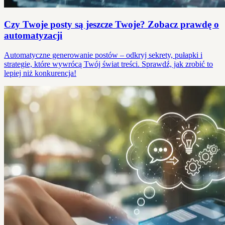
Czy Twoje posty są jeszcze Twoje? Zobacz prawdę o
automatyzacji
Automatyczne generowanie postów – odkryj sekrety, pułapki i
strategie, które wywrócą Twój świat treści. Sprawdź, jak zrobić to
lepiej niż konkurencja!