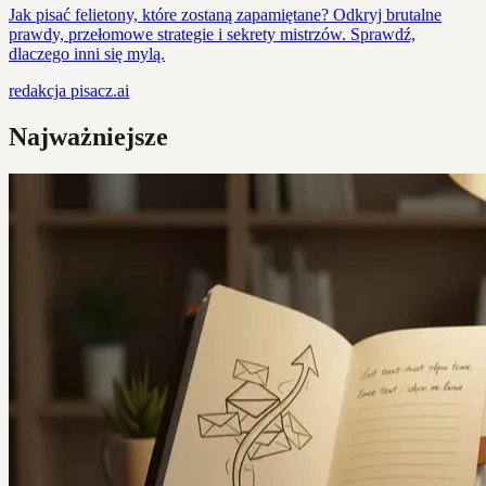
Jak pisać felietony, które zostaną zapamiętane? Odkryj brutalne
prawdy, przełomowe strategie i sekrety mistrzów. Sprawdź,
dlaczego inni się mylą.
redakcja
pisacz.ai
Najważniejsze