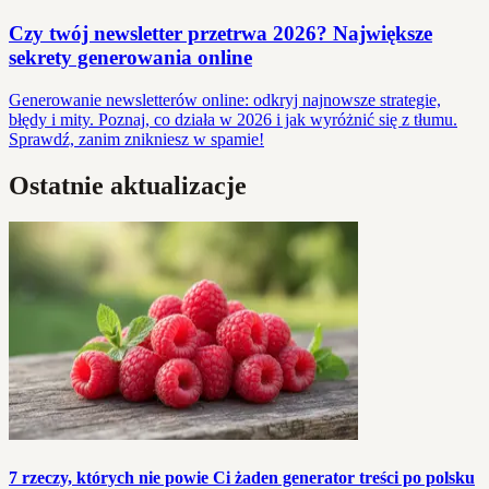
Czy twój newsletter przetrwa 2026? Największe
sekrety generowania online
Generowanie newsletterów online: odkryj najnowsze strategie,
błędy i mity. Poznaj, co działa w 2026 i jak wyróżnić się z tłumu.
Sprawdź, zanim znikniesz w spamie!
Ostatnie aktualizacje
7 rzeczy, których nie powie Ci żaden generator treści po polsku