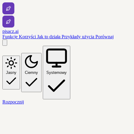
pisacz.ai
Funkcje
Korzyści
Jak to działa
Przykłady użycia
Porównaj
Jasny
Ciemny
Systemowy
Rozpocznij