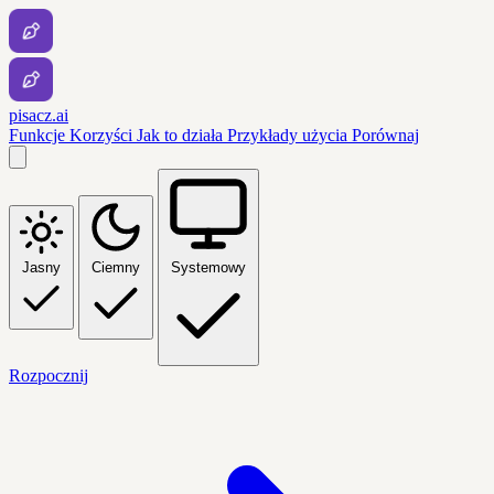
pisacz.ai
Funkcje
Korzyści
Jak to działa
Przykłady użycia
Porównaj
Jasny
Ciemny
Systemowy
Rozpocznij