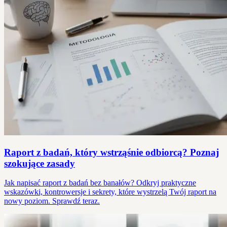
Raport z badań, który wstrząśnie odbiorcą? Poznaj
szokujące zasady
Jak napisać raport z badań bez banałów? Odkryj praktyczne
wskazówki, kontrowersje i sekrety, które wystrzelą Twój raport na
nowy poziom. Sprawdź teraz.