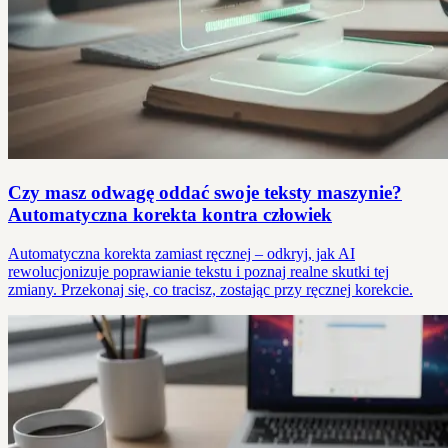
Czy masz odwagę oddać swoje teksty maszynie?
Automatyczna korekta kontra człowiek
Automatyczna korekta zamiast ręcznej – odkryj, jak AI
rewolucjonizuje poprawianie tekstu i poznaj realne skutki tej
zmiany. Przekonaj się, co tracisz, zostając przy ręcznej korekcie.