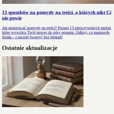
13 sposobów na pomysły na treści, o których nikt Ci
nie powie
Jak generować pomysły na treści? Poznaj 13 nieoczywistych metod,
które wywrócą Twój proces do góry nogami. Odkryj, co naprawdę
działa – i zacznij tworzyć bez blokad!
Ostatnie aktualizacje