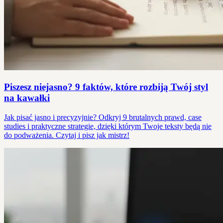
Piszesz niejasno? 9 faktów, które rozbiją Twój styl
na kawałki
Jak pisać jasno i precyzyjnie? Odkryj 9 brutalnych prawd, case
studies i praktyczne strategie, dzięki którym Twoje teksty będą nie
do podważenia. Czytaj i pisz jak mistrz!