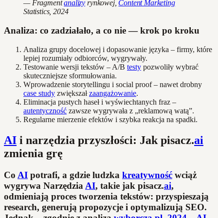
— Fragment
analizy
rynkowej,
Content Marketing
Statistics, 2024
Analiza: co zadziałało, a co nie — krok po kroku
Analiza grupy docelowej i dopasowanie języka – firmy, które
lepiej rozumiały odbiorców, wygrywały.
Testowanie wersji tekstów – A/B
testy
pozwoliły wybrać
skuteczniejsze sformułowania.
Wprowadzenie storytellingu i social proof – nawet drobny
case study
zwiększał
zaangażowanie
.
Eliminacja pustych haseł i wyświechtanych fraz –
autentyczność
zawsze wygrywała z „reklamową watą”.
Regularne mierzenie efektów i szybka reakcja na spadki.
AI
i narzędzia przyszłości: Jak pisacz.
ai
zmienia grę
Co
AI
potrafi, a gdzie ludzka
kreatywność
wciąż
wygrywa Narzędzia
AI
, takie jak pisacz.
ai
,
odmieniają proces tworzenia tekstów: przyspieszają
research, generują propozycje i optymalizują SEO.
Jednak – zgodnie z analizą
wyborcza.pl, 2024
–
AI