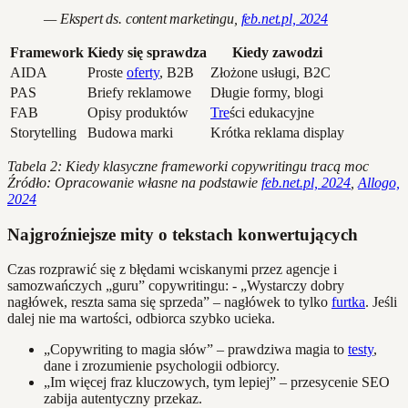
— Ekspert ds. content marketingu,
feb.net.pl, 2024
Framework
Kiedy się sprawdza
Kiedy zawodzi
AIDA
Proste
oferty
, B2B
Złożone usługi, B2C
PAS
Briefy reklamowe
Długie formy, blogi
FAB
Opisy produktów
Tre
ści edukacyjne
Storytelling
Budowa marki
Krótka reklama display
Tabela 2: Kiedy klasyczne frameworki copywritingu tracą moc
Źródło: Opracowanie własne na podstawie
feb.net.pl, 2024
,
Allogo,
2024
Najgroźniejsze mity o tekstach konwertujących
Czas rozprawić się z błędami wciskanymi przez agencje i
samozwańczych „guru” copywritingu: - „Wystarczy dobry
nagłówek, reszta sama się sprzeda” – nagłówek to tylko
furtka
. Jeśli
dalej nie ma wartości, odbiorca szybko ucieka.
„Copywriting to magia słów” – prawdziwa magia to
testy
,
dane i zrozumienie psychologii odbiorcy.
„Im więcej fraz kluczowych, tym lepiej” – przesycenie SEO
zabija autentyczny przekaz.