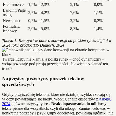
E-commerce
1,5% – 2,3%
5,1%
0,9%
Landing Page
2,7% – 4,2%
7,6%
1,1%
usług
Newsletter
0,7% – 1,5%
3,2%
0,2%
Formularz
2,9% – 5,0%
8,3%
1,4%
leadowy
Tabela 1: Rzeczywiste dane o konwersji na polskim rynku digital w
2024 roku
Źródło: TIS Digitech, 2024
Twarde liczby nie kłamią, a polski rynek – choć dynamiczny –
wciąż pozostaje pod presją przeciętności. Jak więc przełamać ten
trend?
Najczęstsze przyczyny porażek tekstów
sprzedażowych
Gdyby przyjrzeć się tekstom, które nie działają, szybko rzucają się
w oczy powtarzające się błędy. Według analiz ekspertów z
Allogo,
2024
, główne przyczyny to: -
Brak dopasowania do odbiorcy
–
teksty pisane dla wszystkich, czyli dla nikogo. Zamiast celować w
konkretne potrzeby i język grupy docelowej, powielają ogólniki, nie