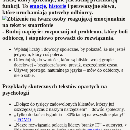
funkcji. To
emocje
,
historie
i perswazyjne słowa,
które uruchamiają potrzeby odbiorcy.
- Buduj napięcie: rozpocznij od problemu, który boli
odbiorcę, i stopniowo prowadź do rozwiązania.
Wplataj liczby i dowody społeczne, by pokazać, że nie jesteś
jedynym, który coś poleca.
Odwołuj się do wartości, które są bliskie twojej grupie
docelowej – bezpieczeństwo, prestiż, oszczędność czasu.
Używaj prostego, naturalnego języka – mów do odbiorcy, a
nie o sobie.
Przykłady skutecznych tekstów opartych na
psychologii
„Dołącz do tysięcy zadowolonych klientów, którzy już
oszczędzają czas z naszym narzędziem” – dowód społeczny.
„Tylko do końca tygodnia – 30% taniej na wszystkie plany!”
–
FOMO
.
„Nasze rozwiązania polecają liderzy branży IT” – autorytet. >