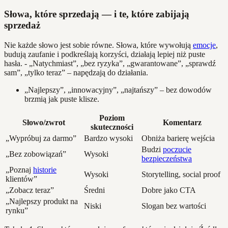
Słowa, które sprzedają — i te, które zabijają
sprzedaż
Nie każde słowo jest sobie równe. Słowa, które wywołują
emocje
,
budują zaufanie i podkreślają korzyści, działają lepiej niż puste
hasła. - „Natychmiast”, „bez ryzyka”, „gwarantowane”, „sprawdź
sam”, „tylko teraz” – napędzają do działania.
„Najlepszy”, „innowacyjny”, „najtańszy” – bez dowodów
brzmią jak puste klisze.
Poziom
Słowo/zwrot
Komentarz
skuteczności
„Wypróbuj za darmo”
Bardzo wysoki
Obniża barierę wejścia
Budzi
poczucie
„Bez zobowiązań”
Wysoki
bezpieczeństwa
„Poznaj
historie
Wysoki
Storytelling, social proof
klientów”
„Zobacz teraz”
Średni
Dobre jako CTA
„Najlepszy produkt na
Niski
Slogan bez wartości
rynku”