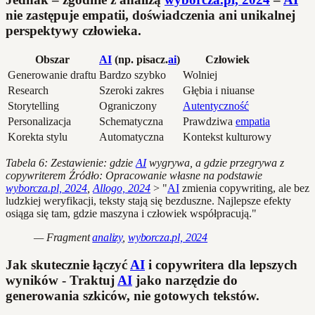
nie zastępuje empatii, doświadczenia ani unikalnej
perspektywy człowieka.
Obszar
AI
(np. pisacz.
ai
)
Człowiek
Generowanie draftu
Bardzo szybko
Wolniej
Research
Szeroki zakres
Głębia i niuanse
Storytelling
Ograniczony
Autentyczność
Personalizacja
Schematyczna
Prawdziwa
empatia
Korekta stylu
Automatyczna
Kontekst kulturowy
Tabela 6: Zestawienie: gdzie
AI
wygrywa, a gdzie przegrywa z
copywriterem
Źródło: Opracowanie własne na podstawie
wyborcza.pl, 2024
,
Allogo, 2024
> "
AI
zmienia copywriting, ale bez
ludzkiej weryfikacji, teksty stają się bezduszne. Najlepsze efekty
osiąga się tam, gdzie maszyna i człowiek współpracują."
— Fragment
analizy
,
wyborcza.pl, 2024
Jak skutecznie łączyć
AI
i copywritera dla lepszych
wyników - Traktuj
AI
jako narzędzie do
generowania szkiców, nie gotowych tekstów.