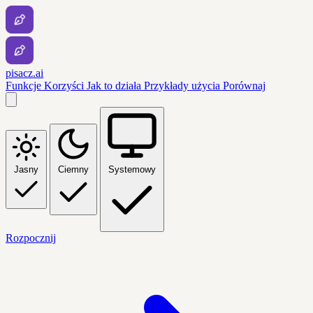
pisacz.ai
Funkcje
Korzyści
Jak to działa
Przykłady użycia
Porównaj
Jasny
Ciemny
Systemowy
Rozpocznij