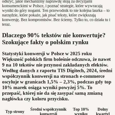
odkryć, jakie mechanizmy naprawdę stoją za decyzjami
konsumenckimi w Polsce, i poznać strategie, które wywracają
wyniki do góry nogami. Ten przewodnik to nie kolejna laurka – to
narzędzie, które pokaże, jak pisać teksty, które zwiększają
konwersję. Bez kompromisów. Bez ściemy. Tylko to, co działa tu i
teraz.
Dlaczego 90% tekstów nie konwertuje?
Szokujące fakty o polskim rynku
Statystyki konwersji w Polsce w 2025 roku
Większość polskich firm boleśnie odczuwa, że nawet
9 na 10 tekstów nie przynosi zakładanych efektów.
Według danych z raportu TIS Digitech, 2024, średni
współczynnik konwersji na stronach e-commerce
oscyluje w granicach 1,5% – 2,3%, podczas gdy top
10% marek osiąga wyniki powyżej 5%. To
przepaść, której nie da się zasypać samą zmianą
nagłówka czy koloru przycisku.
Średni współczynnik
Top 10%
Dolny
Typ strony
konwersji
wyniku
kwartyl