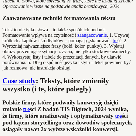
Tabela 4: Słowa, które sprzedają vs. frazy, które nie działają
Źródło:
Opracowanie własne na podstawie analiz branżowych, 2024
Zaawansowane techniki formatowania tekstu
Tekst to nie tylko słowa – to także sposób ich podania.
Formatowanie wpływa na czytelność i
zaangażowanie
. 1. Używaj
krótkich akapitów i śródtytułów – pomagają „skanować”
tre
ść. 2.
Wyróżniaj najważniejsze frazy (bold, kolor, punkty). 3. Wplataj
obrazy prezentujące sytuacje z życia, nie tylko stockowe uśmiechy.
4. Wykorzystuj listy i tabele do prezentacji danych, by ułatwić
porównania. 5. Dbaj o spójność języka i stylu – tekst powinien być
jak rozmowa, nie instrukcja obsługi.
Case study
: Teksty, które zmieniły
wszystko (i te, które poległy)
Polskie firmy, które podwoiły konwersję dzięki
zmianie
tre
ści Z badań TIS Digitech, 2024 wynika,
że firmy, które analizowały i optymalizowały
tre
ści
pod kątem storytellingu oraz dowodów społecznych,
osiągały nawet 2x wyższe wskaźniki konwersji.