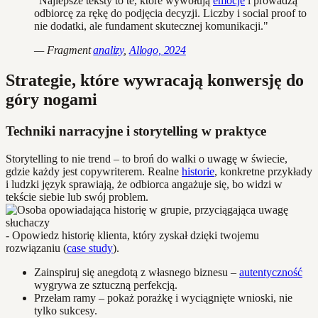
"Najlepsze teksty to te, które wywołują
emocje
i prowadzą
odbiorcę za rękę do podjęcia decyzji. Liczby i social proof to
nie dodatki, ale fundament skutecznej komunikacji."
— Fragment
analizy
,
Allogo, 2024
Strategie, które wywracają konwersję do
góry nogami
Techniki narracyjne i storytelling w praktyce
Storytelling to nie trend – to broń do walki o uwagę w świecie,
gdzie każdy jest copywriterem. Realne
historie
, konkretne przykłady
i ludzki język sprawiają, że odbiorca angażuje się, bo widzi w
tekście siebie lub swój problem.
- Opowiedz historię klienta, który zyskał dzięki twojemu
rozwiązaniu (
case study
).
Zainspiruj się anegdotą z własnego biznesu –
autentyczność
wygrywa ze sztuczną perfekcją.
Przełam ramy – pokaż porażkę i wyciągnięte wnioski, nie
tylko sukcesy.