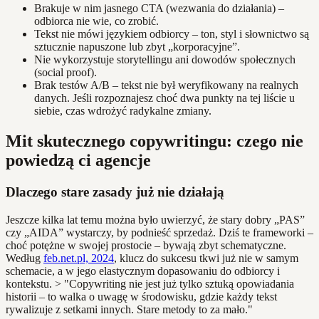
Brakuje w nim jasnego CTA (wezwania do działania) –
odbiorca nie wie, co zrobić.
Tekst nie mówi językiem odbiorcy – ton, styl i słownictwo są
sztucznie napuszone lub zbyt „korporacyjne”.
Nie wykorzystuje storytellingu ani dowodów społecznych
(social proof).
Brak testów A/B – tekst nie był weryfikowany na realnych
danych. Jeśli rozpoznajesz choć dwa punkty na tej liście u
siebie, czas wdrożyć radykalne zmiany.
Mit skutecznego copywritingu: czego nie
powiedzą ci agencje
Dlaczego stare zasady już nie działają
Jeszcze kilka lat temu można było uwierzyć, że stary dobry „PAS”
czy „AIDA” wystarczy, by podnieść sprzedaż. Dziś te frameworki –
choć potężne w swojej prostocie – bywają zbyt schematyczne.
Według
feb.net.pl, 2024
, klucz do sukcesu tkwi już nie w samym
schemacie, a w jego elastycznym dopasowaniu do odbiorcy i
kontekstu. > "Copywriting nie jest już tylko sztuką opowiadania
historii – to walka o uwagę w środowisku, gdzie każdy tekst
rywalizuje z setkami innych. Stare metody to za mało."