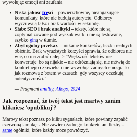
wywołując emocji ani zaufania.
Niska jakość
tre
ści
– powierzchowne, nieangażujące
komunikaty, które nie budują autorytetu. Odbiorcy
wyczuwają fałsz i brak wartości w sekundę.
Słabe SEO i brak analityki
– teksty, które nie są
zoptymalizowane pod wyszukiwarki i nie są testowane,
szybko
gin
ą w tłumie.
Zbyt ogólny przekaz
– unikanie konkretów, liczb i realnych
obietnic. Brak wyrazistych korzyści sprawia, że odbiorca nie
wie, co ma zrobić dalej. > "Większość tekstów nie
konwertuje, bo są nijakie – nie odróżniają się, nie mówią do
konkretnego człowieka i nie wywołują żadnych emocji. To
jak rozmowa z botem w czasach, gdy wszyscy oczekują
autentyczności."
— Fragment
analizy
,
Allogo, 2024
Jak rozpoznać, że twój tekst jest martwy zanim
klikniesz 'opublikuj'?
Martwy tekst poznasz po kilku sygnałach, które powinny zapalić
czerwoną lampkę: - Nie zawiera żadnego konkretu ani liczby –
same
ogólniki, które każdy może powtórzyć.