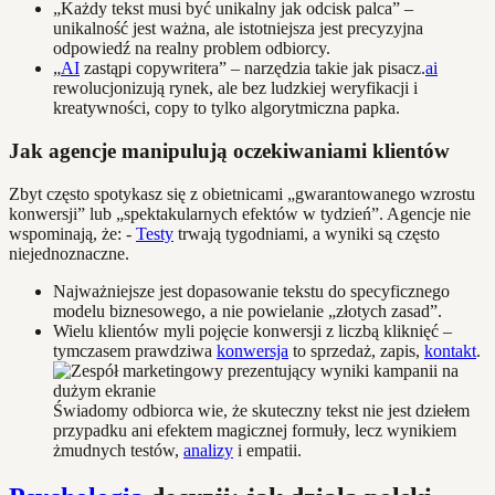
„Każdy tekst musi być unikalny jak odcisk palca” –
unikalność jest ważna, ale istotniejsza jest precyzyjna
odpowiedź na realny problem odbiorcy.
„
AI
zastąpi copywritera” – narzędzia takie jak pisacz.
ai
rewolucjonizują rynek, ale bez ludzkiej weryfikacji i
kreatywności, copy to tylko algorytmiczna papka.
Jak agencje manipulują oczekiwaniami klientów
Zbyt często spotykasz się z obietnicami „gwarantowanego wzrostu
konwersji” lub „spektakularnych efektów w tydzień”. Agencje nie
wspominają, że: -
Testy
trwają tygodniami, a wyniki są często
niejednoznaczne.
Najważniejsze jest dopasowanie tekstu do specyficznego
modelu biznesowego, a nie powielanie „złotych zasad”.
Wielu klientów myli pojęcie konwersji z liczbą kliknięć –
tymczasem prawdziwa
konwersja
to sprzedaż, zapis,
kontakt
.
Świadomy odbiorca wie, że skuteczny tekst nie jest dziełem
przypadku ani efektem magicznej formuły, lecz wynikiem
żmudnych testów,
analizy
i empatii.