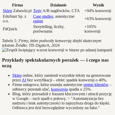
Firma
Działanie
Wynik
Sklep
Zabawki.pl
Testy
A/B nagłówków, CTA
+94% konwersji
EduStart Sp. z
Case studies
, autentyczne
+63% konwersji
o.o.
opinie
Storytelling, liczby,
+105%
FitQuick
porównania
konwersji
Tabela 5: Firmy, które podwoiły konwersję dzięki skutecznym
tekstom
Źródło: TIS Digitech, 2024
Przykłady spektakularnych porażek — i czego nas
uczą
Sklep
online, który zamienił wszystkie teksty na generowane
przez
AI
bez weryfikacji – efekt: spadek konwersji o 40%.
Firma usługowa, która usunęła autentyczne
opinie klientów
–
odbiorcy przestali ufać,
konwersja
spadła o 25%.
Blog, który przesadził z frazami kluczowymi i utracił pozycję
w Google – ruch spadł o połowę. > "Automatyzacja bez
nadzoru i brak autentyczności to najszybsza droga do klęski.
Odbiorca jest dziś bezwzględnie wyczulony na fałsz."