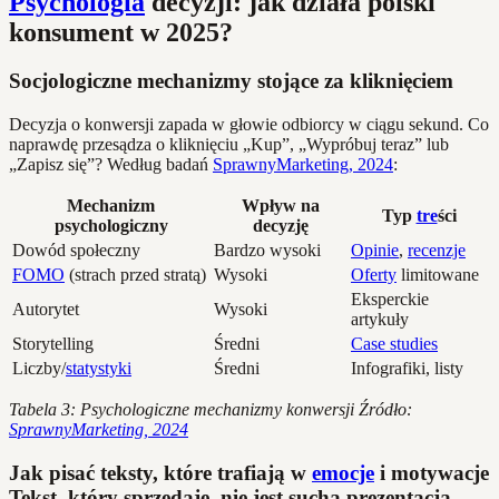
Psychologia
decyzji: jak działa polski
konsument w 2025?
Socjologiczne mechanizmy stojące za kliknięciem
Decyzja o konwersji zapada w głowie odbiorcy w ciągu sekund. Co
naprawdę przesądza o kliknięciu „Kup”, „Wypróbuj teraz” lub
„Zapisz się”? Według badań
SprawnyMarketing, 2024
:
Mechanizm
Wpływ na
Typ
tre
ści
psychologiczny
decyzję
Dowód społeczny
Bardzo wysoki
Opinie
,
recenzje
FOMO
(strach przed stratą)
Wysoki
Oferty
limitowane
Eksperckie
Autorytet
Wysoki
artykuły
Storytelling
Średni
Case studies
Liczby/
statystyki
Średni
Infografiki, listy
Tabela 3: Psychologiczne mechanizmy konwersji
Źródło:
SprawnyMarketing, 2024
Jak pisać teksty, które trafiają w
emocje
i motywacje
Tekst, który sprzedaje, nie jest suchą prezentacją