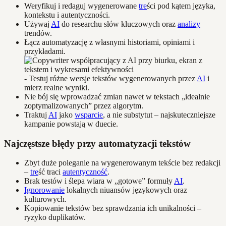
Weryfikuj i redaguj wygenerowane
tre
ści pod kątem języka,
kontekstu i autentyczności.
Używaj
AI
do researchu słów kluczowych oraz
analizy
trendów.
Łącz automatyzację z własnymi historiami, opiniami i
przykładami.
- Testuj różne wersje tekstów wygenerowanych przez
AI
i
mierz realne wyniki.
Nie bój się wprowadzać zmian nawet w tekstach „idealnie
zoptymalizowanych” przez algorytm.
Traktuj
AI
jako
wsparcie
, a nie substytut – najskuteczniejsze
kampanie powstają w duecie.
Najczęstsze błędy przy automatyzacji tekstów
Zbyt duże poleganie na wygenerowanym tekście bez redakcji
–
tre
ść traci
autentyczność
.
Brak testów i ślepa wiara w „gotowe” formuły
AI
.
Ignorowanie
lokalnych niuansów językowych oraz
kulturowych.
Kopiowanie tekstów bez sprawdzania ich unikalności –
ryzyko duplikatów.