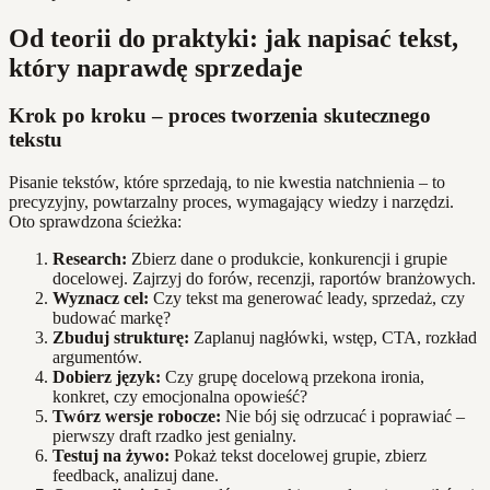
Od teorii do praktyki: jak napisać tekst,
który naprawdę sprzedaje
Krok po kroku – proces tworzenia skutecznego
tekstu
Pisanie tekstów, które sprzedają, to nie kwestia natchnienia – to
precyzyjny, powtarzalny proces, wymagający wiedzy i narzędzi.
Oto sprawdzona ścieżka:
Research:
Zbierz dane o produkcie, konkurencji i grupie
docelowej. Zajrzyj do forów, recenzji, raportów branżowych.
Wyznacz cel:
Czy tekst ma generować leady, sprzedaż, czy
budować markę?
Zbuduj strukturę:
Zaplanuj nagłówki, wstęp, CTA, rozkład
argumentów.
Dobierz język:
Czy grupę docelową przekona ironia,
konkret, czy emocjonalna opowieść?
Twórz wersje robocze:
Nie bój się odrzucać i poprawiać –
pierwszy draft rzadko jest genialny.
Testuj na żywo:
Pokaż tekst docelowej grupie, zbierz
feedback, analizuj dane.