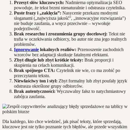
Przesyt słów kluczowych:
Nadmierna optymalizacja SEO
powoduje, że tekst brzmi nienaturalnie i odstrasza czytelnika.
Puste frazy i „zaklęcia”:
Nasycenie przekazu modnymi
sloganami („najwyższa jakość”, „innowacyjne rozwiązania”)
nie buduje zaufania, a wręcz przeciwnie – wywołuje
podejrzliwość.
Brak researchu i zrozumienia grupy docelowej:
Tekst nie
trafia w oczekiwania odbiorcy, bo autor nie zna jego realnych
problemów.
Ignorowanie
lokalnych realiów:
Przenoszenie zachodnich
wzorców bez adaptacji skutkuje fatalnymi efektami.
Zbyt długie lub zbyt krótkie teksty:
Brak proporcji i
skupienia na celach komunikacji.
Brak spójnego CTA:
Czytelnik nie wie, co ma zrobić po
przeczytaniu tekstu.
Niewłaściwy ton i styl:
Zbyt formalny lub zbyt poufały język
odstrasza określone grupy odbiorców.
Brak autentyczności:
Wyczuwalny fałsz to natychmiastowy
zabójca zaufania.
Dla każdego, kto chce wiedzieć, jak pisać teksty, które sprzedają,
kluczowe jest nie tylko poznanie tych błędów, ale przede wszystkim