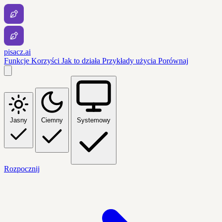
pisacz.ai
Funkcje
Korzyści
Jak to działa
Przykłady użycia
Porównaj
Jasny
Ciemny
Systemowy
Rozpocznij