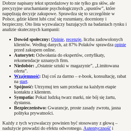
Dobrze napisany tekst sprzedażowy to nie tylko gra słów, ale
precyzyjne uruchamianie psychologicznych „spustów”, które
napędzają decyzje zakupowe. Sprawdza się to szczególnie w
Polsce, gdzie klient lubi czuć się rozumiany, doceniony i
bezpieczny. Oto lista wyzwalaczy bazujących na badaniach rynku i
analizie skutecznych kampanii:
Dowód społeczny:
Opinie
,
recenzje
, liczba zadowolonych
klientów. Według danych, aż 87% Polaków sprawdza
opinie
przed zakupem online.
Autorytet:
Odwołania do ekspertów, certyfikaty,
rekomendacje uznanych firm.
Niedobór:
„Ostatnie sztuki w magazynie”, „Limitowana
oferta”.
Wzajemność
:
Daj coś za darmo – e-book, konsultację, rabat
na
start
.
Spójność:
Utrzymuj ten sam przekaz na każdym etapie
kontaktu z klientem.
Sympatia:
Pokaż ludzką twarz marki, nie bój się żartu,
dystansu.
Bezpieczeństwo:
Gwarancje, proste zasady zwrotu, jasna
polityka prywatności.
Każdy z tych wyzwalaczy powinien być stosowany z głową –
nadużycie prowadzi do efektu odwrotnego.
Autentyczność
i