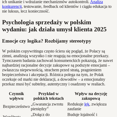
ich unikanie i wdrażanie mechanizmów autokontroli.
Analiza
konkurencji
, testowanie, feedback od klientów i ciągła edukacja to
nie luksus, lecz konieczność.
Psychologia sprzedaży w polskim
wydaniu: jak działa umysł klienta 2025
Emocje czy logika? Rozbijamy stereotypy
W polskim copywritingu często ściera się pogląd, że Polacy są
zimni, analizują wszystko i nie reagują na emocjonalne przekazy.
Tymczasem badania zachowań konsumenckich pokazują, że nawet
najbardziej racjonalne decyzje zakupowe są podszyte emocjami –
zwłaszcza niepewnością, strachem przed stratą, pragnieniem
bezpieczeństwa i akceptacji. Różnica polega na tym, że Polak
oczekuje od marki nie deklaracji, a dowodów – a emocjonalny
przekaz musi być subtelny, autentyczny i osadzony w realiach.
Czynnik
Przykład w
Wpływ na decyzję
wpływu
polskich tekstach
zakupową
„Gwarancja zwrotu
Redukuje
lęk
, zwiększa
Bezpieczeństwo
pieniędzy”
zaufanie
„Dołącz do
Buduje lojalność i
Wspólnota