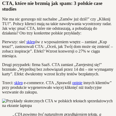
CTA, które nie brzmią jak spam: 3 polskie case
studies
Nie ma nic gorszego niż nachalne „Zamów już dziś!” czy „Kliknij
TU!”. Polscy klienci mają na takie nawoływania wyostrzony radar.
Jak więc pisać CTA, które nie odstraszają, a pobudzają do
działania? Oto trzy konkretne polskie przykłady:
Pierwszy: sieć
sklep
ów z wyposażeniem wnętrz – zamiast „Kup
teraz!”, zastosowali CTA: „Oceń, jak Twój dom może się zmienić –
zobacz inspiracje”. Efekt? Wzrost konwersji o 27% w ciągu
miesiąca.
Drugi przypadek: firma SaaS. CTA zamiast „Zarejestruj się!”
brzmiało „Wypróbuj bez zobowiązań przez 14 dni – nie wymagamy
karty”. Efekt: dwukrotny wzrost liczby testów bezpłatnych.
Trzeci:
sklep
e-commerce. CTA „Sprawdź
opinie
innych klientów”
przy produkcie wygenerowało więcej kliknięć niż tradycyjne
wezwanie do zakupu.
„CTA powinno być naturalnym przedłużeniem tekstu, a