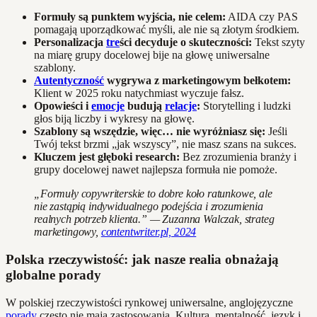
Formuły są punktem wyjścia, nie celem:
AIDA czy PAS
pomagają uporządkować myśli, ale nie są złotym środkiem.
Personalizacja
tre
ści decyduje o skuteczności:
Tekst szyty
na miarę grupy docelowej bije na głowę uniwersalne
szablony.
Autentyczność
wygrywa z marketingowym bełkotem:
Klient w 2025 roku natychmiast wyczuje fałsz.
Opowieści i
emocje
budują
relacje
:
Storytelling i ludzki
głos biją liczby i wykresy na głowę.
Szablony są wszędzie, więc… nie wyróżniasz się:
Jeśli
Twój tekst brzmi „jak wszyscy”, nie masz szans na sukces.
Kluczem jest głęboki research:
Bez zrozumienia branży i
grupy docelowej nawet najlepsza formuła nie pomoże.
„Formuły copywriterskie to dobre koło ratunkowe, ale
nie zastąpią indywidualnego podejścia i zrozumienia
realnych potrzeb klienta.” — Zuzanna Walczak, strateg
marketingowy,
contentwriter.pl, 2024
Polska rzeczywistość: jak nasze realia obnażają
globalne porady
W polskiej rzeczywistości rynkowej uniwersalne, anglojęzyczne
porady
często nie mają zastosowania. Kultura, mentalność, język i