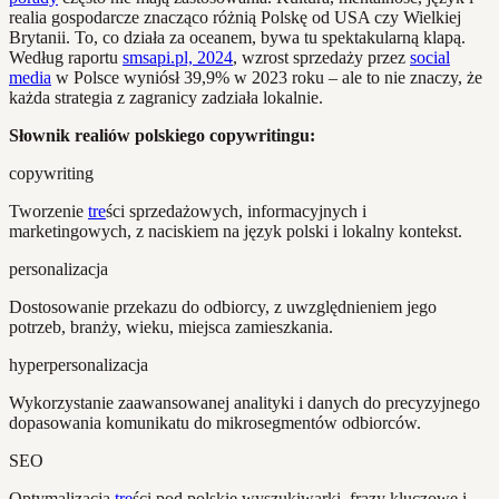
realia gospodarcze znacząco różnią Polskę od USA czy Wielkiej
Brytanii. To, co działa za oceanem, bywa tu spektakularną klapą.
Według raportu
smsapi.pl, 2024
, wzrost sprzedaży przez
social
media
w Polsce wyniósł 39,9% w 2023 roku – ale to nie znaczy, że
każda strategia z zagranicy zadziała lokalnie.
Słownik realiów polskiego copywritingu:
copywriting
Tworzenie
tre
ści sprzedażowych, informacyjnych i
marketingowych, z naciskiem na język polski i lokalny kontekst.
personalizacja
Dostosowanie przekazu do odbiorcy, z uwzględnieniem jego
potrzeb, branży, wieku, miejsca zamieszkania.
hyperpersonalizacja
Wykorzystanie zaawansowanej analityki i danych do precyzyjnego
dopasowania komunikatu do mikrosegmentów odbiorców.
SEO
Optymalizacja
tre
ści pod polskie wyszukiwarki, frazy kluczowe i