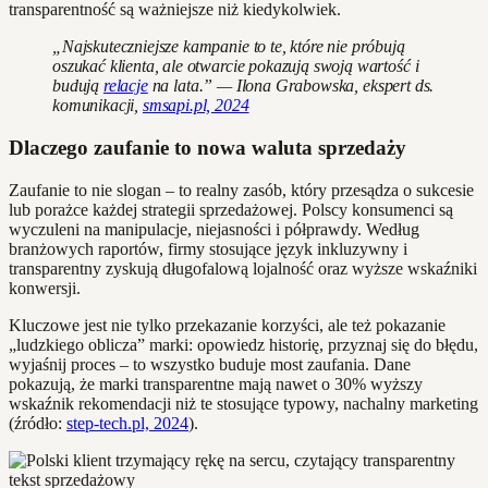
transparentność są ważniejsze niż kiedykolwiek.
„Najskuteczniejsze kampanie to te, które nie próbują
oszukać klienta, ale otwarcie pokazują swoją wartość i
budują
relacje
na lata.” — Ilona Grabowska, ekspert ds.
komunikacji,
smsapi.pl, 2024
Dlaczego zaufanie to nowa waluta sprzedaży
Zaufanie to nie slogan – to realny zasób, który przesądza o sukcesie
lub porażce każdej strategii sprzedażowej. Polscy konsumenci są
wyczuleni na manipulacje, niejasności i półprawdy. Według
branżowych raportów, firmy stosujące język inkluzywny i
transparentny zyskują długofalową lojalność oraz wyższe wskaźniki
konwersji.
Kluczowe jest nie tylko przekazanie korzyści, ale też pokazanie
„ludzkiego oblicza” marki: opowiedz historię, przyznaj się do błędu,
wyjaśnij proces – to wszystko buduje most zaufania. Dane
pokazują, że marki transparentne mają nawet o 30% wyższy
wskaźnik rekomendacji niż te stosujące typowy, nachalny marketing
(źródło:
step-tech.pl, 2024
).