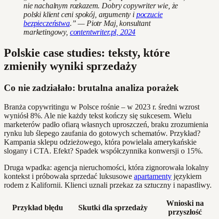
nie nachalnym rozkazem. Dobry copywriter wie, że
polski klient ceni spokój, argumenty i
poczucie
bezpieczeństwa
.” — Piotr Maj, konsultant
marketingowy,
contentwriter.pl, 2024
Polskie case studies: teksty, które
zmieniły wyniki sprzedaży
Co nie zadziałało: brutalna analiza porażek
Branża copywritingu w Polsce rośnie – w 2023 r. średni wzrost
wyniósł 8%. Ale nie każdy tekst kończy się sukcesem. Wielu
marketerów padło ofiarą własnych uproszczeń, braku zrozumienia
rynku lub ślepego zaufania do gotowych schematów. Przykład?
Kampania sklepu odzieżowego, która powielała amerykańskie
slogany i CTA. Efekt? Spadek współczynnika konwersji o 15%.
Druga wpadka: agencja nieruchomości, która zignorowała lokalny
kontekst i próbowała sprzedać luksusowe
apartamenty
językiem
rodem z Kalifornii. Klienci uznali przekaz za sztuczny i napastliwy.
Wnioski na
Przykład błędu
Skutki dla sprzedaży
przyszłość