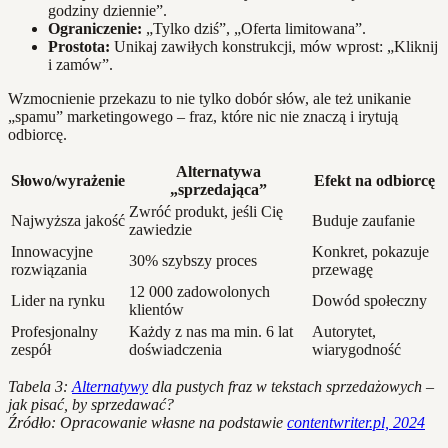
godziny dziennie”.
Ograniczenie:
„Tylko dziś”, „Oferta limitowana”.
Prostota:
Unikaj zawiłych konstrukcji, mów wprost: „Kliknij
i zamów”.
Wzmocnienie przekazu to nie tylko dobór słów, ale też unikanie
„spamu” marketingowego – fraz, które nic nie znaczą i irytują
odbiorcę.
Alternatywa
Słowo/wyrażenie
Efekt na odbiorcę
„sprzedająca”
Zwróć produkt, jeśli Cię
Najwyższa jakość
Buduje zaufanie
zawiedzie
Innowacyjne
Konkret, pokazuje
30% szybszy proces
rozwiązania
przewagę
12 000 zadowolonych
Lider na rynku
Dowód społeczny
klientów
Profesjonalny
Każdy z nas ma min. 6 lat
Autorytet,
zespół
doświadczenia
wiarygodność
Tabela 3:
Alternatywy
dla pustych fraz w tekstach sprzedażowych –
jak pisać, by sprzedawać?
Źródło: Opracowanie własne na podstawie
contentwriter.pl, 2024