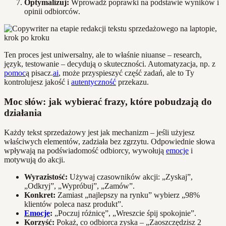
Optymalizuj:
Wprowadź poprawki na podstawie wyników i
opinii odbiorców.
Ten proces jest uniwersalny, ale to właśnie niuanse – research,
język, testowanie – decydują o skuteczności. Automatyzacja, np. z
pomoc
ą pisacz.
ai
, może przyspieszyć część zadań, ale to Ty
kontrolujesz jakość i
autentyczność
przekazu.
Moc słów: jak wybierać frazy, które pobudzają do
działania
Każdy tekst sprzedażowy jest jak mechanizm – jeśli użyjesz
właściwych elementów, zadziała bez zgrzytu. Odpowiednie słowa
wpływają na podświadomość odbiorcy, wywołują
emocje
i
motywują do akcji.
Wyrazistość:
Używaj czasowników akcji: „Zyskaj”,
„Odkryj”, „Wypróbuj”, „Zamów”.
Konkret:
Zamiast „najlepszy na rynku” wybierz „98%
klientów poleca nasz produkt”.
Emocje
:
„Poczuj różnicę”, „Wreszcie śpij spokojnie”.
Korzyść:
Pokaż, co odbiorca zyska – „Zaoszczędzisz 2