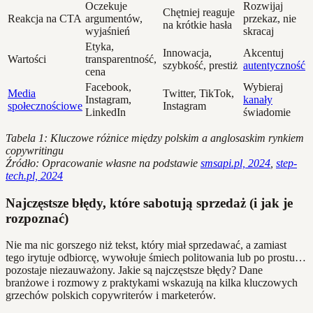
Oczekuje
Rozwijaj
Chętniej reaguje
Reakcja na CTA
argumentów,
przekaz, nie
na krótkie hasła
wyjaśnień
skracaj
Etyka,
Innowacja,
Akcentuj
Wartości
transparentność,
szybkość, prestiż
autentyczność
cena
Facebook,
Wybieraj
Media
Twitter, TikTok,
Instagram,
kanały
społecznościowe
Instagram
LinkedIn
świadomie
Tabela 1: Kluczowe różnice między polskim a anglosaskim rynkiem
copywritingu
Źródło: Opracowanie własne na podstawie
smsapi.pl, 2024
,
step-
tech.pl, 2024
Najczęstsze błędy, które sabotują sprzedaż (i jak je
rozpoznać)
Nie ma nic gorszego niż tekst, który miał sprzedawać, a zamiast
tego irytuje odbiorcę, wywołuje śmiech politowania lub po prostu…
pozostaje niezauważony. Jakie są najczęstsze błędy? Dane
branżowe i rozmowy z praktykami wskazują na kilka kluczowych
grzechów polskich copywriterów i marketerów.