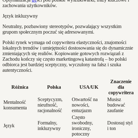
zachowania użytkowników.
Język inkluzywny
Neutralny, pozbawiony stereotypów, pozwalający wszystkim
grupom społecznym poczuć się adresowanymi.
Polski rynek wymaga od copywritera elastyczności, znajomości
lokalnych trendów i umiejętności dostosowania się do dynamicznie
zmieniających się realiów. Kopiowanie gotowych rozwiązań z
Zachodu kończy się często marketingową katastrofą – bo polski
odbiorca jest bardziej sceptyczny, wyczulony na fałsz i szuka
autentyczności.
Znaczenie
Różnica
Polska
USA/UK
dla
copywritera
Sceptycyzm,
Otwartość na
Musisz
Mentalność
nieufność,
nowości,
budować
konsumenta
racjonalność
entuzjazm
zaufanie
Często
Formalny,
swobodny,
Dostosuj styl
Język
inkluzywny
ironiczny,
i ton
potoczny