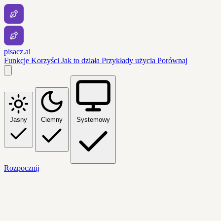
pisacz.ai
Funkcje
Korzyści
Jak to działa
Przykłady użycia
Porównaj
Jasny
Ciemny
Systemowy
Rozpocznij