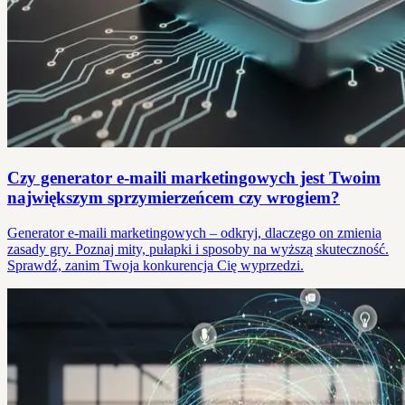
Czy generator e-maili marketingowych jest Twoim
największym sprzymierzeńcem czy wrogiem?
Generator e-maili marketingowych – odkryj, dlaczego on zmienia
zasady gry. Poznaj mity, pułapki i sposoby na wyższą skuteczność.
Sprawdź, zanim Twoja konkurencja Cię wyprzedzi.