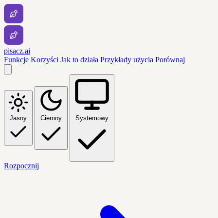
pisacz.ai
Funkcje
Korzyści
Jak to działa
Przykłady użycia
Porównaj
Jasny
Ciemny
Systemowy
Rozpocznij