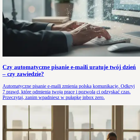
Czy automatyczne pisanie e-maili uratuje twój dzień
– czy zawiedzie?
Automatyczne pisanie e-maili zmienia polską komunikację. Odkryj
7 prawd, które odmienią twoją pracę i pozwolą ci odzyskać czas.
Przeczytaj, zanim wpadniesz w pułapkę inbox zero.