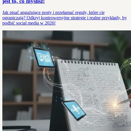
jest to, co myślisz!
Jak pisać angażujące posty i przełamać reguły, które cię
ograniczają? Odkryj kontrowersyjne strategie i realne przykłady, by
podbić social media w 2026!