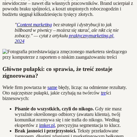
niewidoczne – nawet dla własnych pracowników. Brand ucierpiał z
powodu braku spójności, a koszt utopionych roboczogodzin i
budżetu sięgnął kilkudziesięciu tysięcy złotych.
"
Content marketing
bez strategii i dystrybucji to jak
billboard w piwnicy – możesz się starać, ale nikt cię nie
zobaczy." — cytat z artykułu
praktycznymarketing.pl,
2024
Główne pułapki: co sprawia, że treść zostaje
zignorowana?
Wiele firm powtarza te
same
błędy, licząc na odmienne rezultaty.
Oto najczęstsze pułapki, jakie czyhają na twórców
tre
ści
biznesowych:
Pisanie do wszystkich, czyli do nikogo.
Gdy nie masz
wyraźnie określonego odbiorcy (awataru klienta), twój
komunikat rozmywa się i nie trafia do nikogo. Według
ekspertów z
imker.pl
, precyzyjna segmentacja to klucz.
Brak jasności i przejrzystości.
Teksty przeładowane
żargonem, długimi zdaniami i marketingowym bełkotem