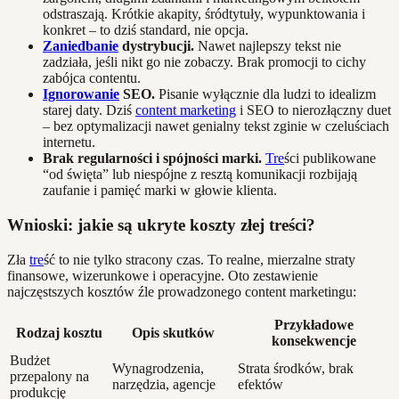
odstraszają. Krótkie akapity, śródtytuły, wypunktowania i
konkret – to dziś standard, nie opcja.
Zaniedbanie
dystrybucji.
Nawet najlepszy tekst nie
zadziała, jeśli nikt go nie zobaczy. Brak promocji to cichy
zabójca contentu.
Ignorowanie
SEO.
Pisanie wyłącznie dla ludzi to idealizm
starej daty. Dziś
content marketing
i SEO to nierozłączny duet
– bez optymalizacji nawet genialny tekst zginie w czeluściach
internetu.
Brak regularności i spójności marki.
Tre
ści publikowane
“od święta” lub niespójne z resztą komunikacji rozbijają
zaufanie i pamięć marki w głowie klienta.
Wnioski: jakie są ukryte koszty złej treści?
Zła
tre
ść to nie tylko stracony czas. To realne, mierzalne straty
finansowe, wizerunkowe i operacyjne. Oto zestawienie
najczęstszych kosztów źle prowadzonego content marketingu:
Przykładowe
Rodzaj kosztu
Opis skutków
konsekwencje
Budżet
Wynagrodzenia,
Strata środków, brak
przepalony na
narzędzia, agencje
efektów
produkcję