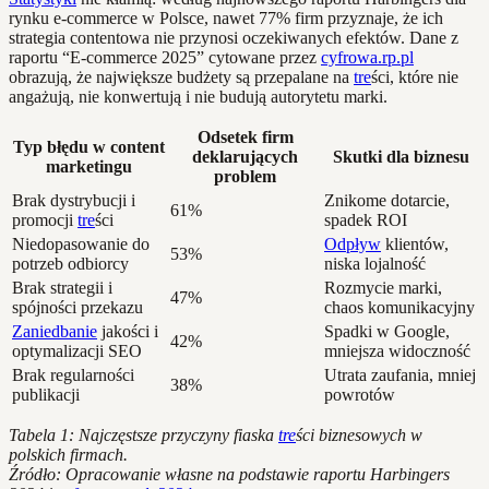
rynku e-commerce w Polsce, nawet 77% firm przyznaje, że ich
strategia contentowa nie przynosi oczekiwanych efektów. Dane z
raportu “E-commerce 2025” cytowane przez
cyfrowa.rp.pl
obrazują, że największe budżety są przepalane na
tre
ści, które nie
angażują, nie konwertują i nie budują autorytetu marki.
Odsetek firm
Typ błędu w content
deklarujących
Skutki dla biznesu
marketingu
problem
Brak dystrybucji i
Znikome dotarcie,
61%
promocji
tre
ści
spadek ROI
Niedopasowanie do
Odpływ
klientów,
53%
potrzeb odbiorcy
niska lojalność
Brak strategii i
Rozmycie marki,
47%
spójności przekazu
chaos komunikacyjny
Zaniedbanie
jakości i
Spadki w Google,
42%
optymalizacji SEO
mniejsza widoczność
Brak regularności
Utrata zaufania, mniej
38%
publikacji
powrotów
Tabela 1: Najczęstsze przyczyny fiaska
tre
ści biznesowych w
polskich firmach.
Źródło: Opracowanie własne na podstawie raportu Harbingers