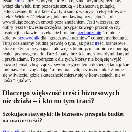
Pisanie
tre
ści biznesowych, które faktycznie przynoszą rezultaty,
wciąż dla wielu firm pozostaje sztuką – i biznesową pułapką
jednocześnie. Ilu marketerów, tylu samozwańczych ekspertów, ale
efekt? Większość tekstów ginie pod lawiną przeciętności, nie
wywołując żadnych emocji poza znużeniem. Jeśli wierzysz, że
dobry tekst to kwestia szczęścia, przypadkowego przecinka czy
inspiracji na kawie – czeka cię brutalne
przebudzenie
. To nie jest
kolejny
przewodnik
dla “grzecznych uczniów” content marketingu.
Tutaj odsłaniamy brudną prawdę o tym, jak pisać
tre
ści biznesowe,
które nie tylko przyciągają, ale wręcz hipnotyzują odbiorcę i budują
realną przewagę marki. Bez żenady, bez ściemy, z twardymi danymi
i przykładami. To podręcznik dla tych, którzy nie boją się wyjść
poza schemat, chcą rządzić swoim segmentem i docierają tam, gdzie
inni nawet nie zaglądają. Gotowi na jazdę bez trzymanki? Zanurz
się w świecie, gdzie skuteczność mierzy się w konwersjach, nie w
ilości “lajków”.
Dlaczego większość treści biznesowych
nie działa – i kto na tym traci?
Szokujące statystyki: Ile biznesów przepala budżet
na marne treści?
Statystyki
nie kłamią: według najnowszego raportu Harbingers dla