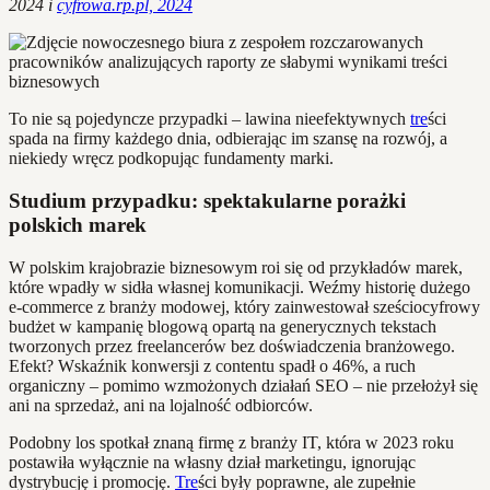
2024 i
cyfrowa.rp.pl, 2024
To nie są pojedyncze przypadki – lawina nieefektywnych
tre
ści
spada na firmy każdego dnia, odbierając im szansę na rozwój, a
niekiedy wręcz podkopując fundamenty marki.
Studium przypadku: spektakularne porażki
polskich marek
W polskim krajobrazie biznesowym roi się od przykładów marek,
które wpadły w sidła własnej komunikacji. Weźmy historię dużego
e-commerce z branży modowej, który zainwestował sześciocyfrowy
budżet w kampanię blogową opartą na generycznych tekstach
tworzonych przez freelancerów bez doświadczenia branżowego.
Efekt? Wskaźnik konwersji z contentu spadł o 46%, a ruch
organiczny – pomimo wzmożonych działań SEO – nie przełożył się
ani na sprzedaż, ani na lojalność odbiorców.
Podobny los spotkał znaną firmę z branży IT, która w 2023 roku
postawiła wyłącznie na własny dział marketingu, ignorując
dystrybucję i promocję.
Tre
ści były poprawne, ale zupełnie