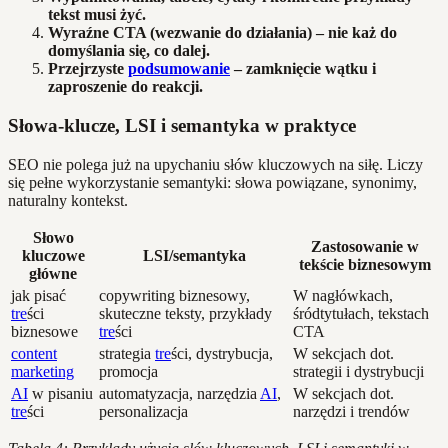
tekst musi żyć.
Wyraźne CTA (wezwanie do działania) – nie każ do
domyślania się, co dalej.
Przejrzyste
podsumowanie
– zamknięcie wątku i
zaproszenie do reakcji.
Słowa-klucze, LSI i semantyka w praktyce
SEO nie polega już na upychaniu słów kluczowych na siłę. Liczy
się pełne wykorzystanie semantyki: słowa powiązane, synonimy,
naturalny kontekst.
Słowo
Zastosowanie w
kluczowe
LSI/semantyka
tekście biznesowym
główne
jak pisać
copywriting biznesowy,
W nagłówkach,
tre
ści
skuteczne teksty, przykłady
śródtytułach, tekstach
biznesowe
tre
ści
CTA
content
strategia
tre
ści, dystrybucja,
W sekcjach dot.
marketing
promocja
strategii i dystrybucji
AI
w pisaniu
automatyzacja, narzędzia
AI
,
W sekcjach dot.
tre
ści
personalizacja
narzędzi i trendów