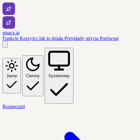
pisacz.ai
Funkcje
Korzyści
Jak to działa
Przykłady użycia
Porównaj
Jasny
Ciemny
Systemowy
Rozpocznij