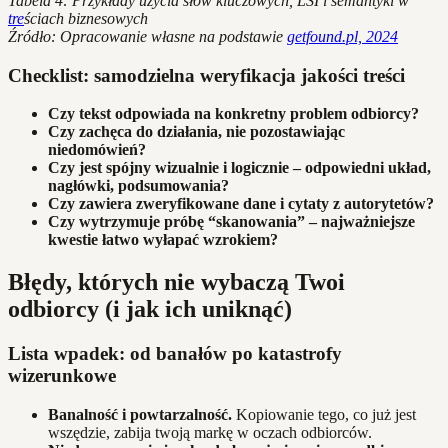
Tabela 4: Przykłady użycia słów kluczowych, LSI i semantyki w
tre
ściach biznesowych
Źródło: Opracowanie własne na podstawie
getfound.pl, 2024
Checklist: samodzielna weryfikacja jakości treści
Czy tekst odpowiada na konkretny problem odbiorcy?
Czy zachęca do działania, nie pozostawiając
niedomówień?
Czy jest spójny wizualnie i logicznie – odpowiedni układ,
nagłówki, podsumowania?
Czy zawiera zweryfikowane dane i cytaty z autorytetów?
Czy wytrzymuje próbę “skanowania” – najważniejsze
kwestie łatwo wyłapać wzrokiem?
Błędy, których nie wybaczą Twoi
odbiorcy (i jak ich uniknąć)
Lista wpadek: od banałów po katastrofy
wizerunkowe
Banalność i powtarzalność.
Kopiowanie tego, co już jest
wszędzie, zabija twoją markę w oczach odbiorców.