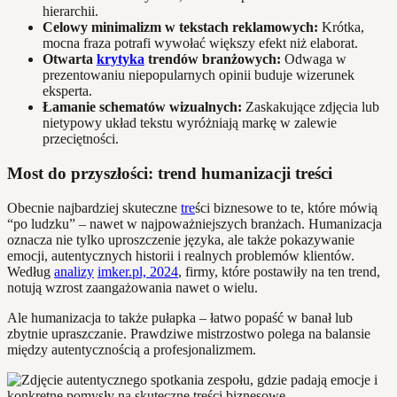
hierarchii.
Celowy minimalizm w tekstach reklamowych:
Krótka,
mocna fraza potrafi wywołać większy efekt niż elaborat.
Otwarta
krytyka
trendów branżowych:
Odwaga w
prezentowaniu niepopularnych opinii buduje wizerunek
eksperta.
Łamanie schematów wizualnych:
Zaskakujące zdjęcia lub
nietypowy układ tekstu wyróżniają markę w zalewie
przeciętności.
Most do przyszłości: trend humanizacji treści
Obecnie najbardziej skuteczne
tre
ści biznesowe to te, które mówią
“po ludzku” – nawet w najpoważniejszych branżach. Humanizacja
oznacza nie tylko uproszczenie języka, ale także pokazywanie
emocji, autentycznych historii i realnych problemów klientów.
Według
analizy
imker.pl, 2024
, firmy, które postawiły na ten trend,
notują wzrost zaangażowania nawet o wielu.
Ale humanizacja to także pułapka – łatwo popaść w banał lub
zbytnie upraszczanie. Prawdziwe mistrzostwo polega na balansie
między autentycznością a profesjonalizmem.