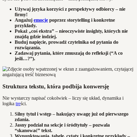
Używaj języka korzyści z perspektywy odbiorcy – nie
firmy!
Angażuj
emocje
poprzez storytelling i konkretne
przykłady.
Pokaż „coś ekstra” – nieoczywiste insighty, których nie
znajdą gdzie indziej.
Buduj napięcie, prowadź czytelnika od pytania do
rozwiązania.
Zadawaj pytania, które zmuszają do refleksji (“A co
jeśli…?”).
Struktura tekstu, która podbija konwersję
Nie wystarczy napisać cokolwiek – liczy się układ, dynamika i
logika
tre
ści.
Silny tytuł i wstęp – hakujący uwagę już od pierwszego
zdania.
Jasny podział na sekcje i śródtytuły – pozwala
“skanować” tekst.
Wypunktowania, tabele, cytaty i konkretne przykłady –