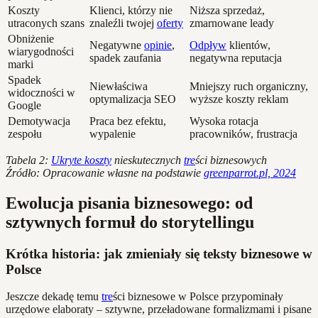
Koszty
Klienci, którzy nie
Niższa sprzedaż,
utraconych szans
znaleźli twojej
oferty
zmarnowane leady
Obniżenie
Negatywne
opinie
,
Odpływ
klientów,
wiarygodności
spadek zaufania
negatywna reputacja
marki
Spadek
Niewłaściwa
Mniejszy ruch organiczny,
widoczności w
optymalizacja SEO
wyższe koszty reklam
Google
Demotywacja
Praca bez efektu,
Wysoka rotacja
zespołu
wypalenie
pracowników, frustracja
Tabela 2:
Ukryte koszty
nieskutecznych
tre
ści biznesowych
Źródło: Opracowanie własne na podstawie
greenparrot.pl, 2024
Ewolucja pisania biznesowego: od
sztywnych formuł do storytellingu
Krótka historia: jak zmieniały się teksty biznesowe w
Polsce
Jeszcze dekadę temu
tre
ści biznesowe w Polsce przypominały
urzędowe elaboraty – sztywne, przeładowane formalizmami i pisane