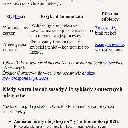
zależności od stylu komunikacji:
Efekt na
Styl
tre
ści
Przykład komunikatu
odbiorcy
“Wdrażamy kompleksowe
Korporacyjny
Zmęczenie
,
rozwiązania synergiczne mające na
żargon
brak reakcji
celu optymalizację procesów.”
“Pomagamy firmom działać
Autentyczna
Zaangażowanie
,
szybciej i taniej – konkretnie i po
narracja
wzrost zaufania
ludzku.”
Tabela 3: Porównanie skuteczności stylów komunikacji w
tre
ściach
biznesowych
Źródło: Opracowanie własne na podstawie
analizy
sylwiarospondek.pl, 2024
Kiedy warto łamać zasady? Przykłady skutecznych
odstępstw
Nie każda reguła jest złota. Oto, kiedy łamanie zasad przynosi
lepsze efekty:
Zamiana formy oficjalnej na “ty” w komunikacji B2B:
Pozwala skrócić dystans, budować partnerstwo zamiast