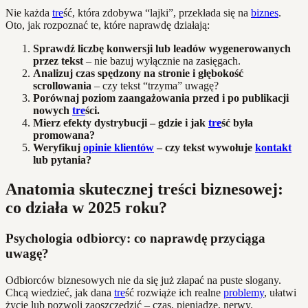
Nie każda
tre
ść, która zdobywa “lajki”, przekłada się na
biznes
.
Oto, jak rozpoznać te, które naprawdę działają:
Sprawdź liczbę konwersji lub leadów wygenerowanych
przez tekst
– nie bazuj wyłącznie na zasięgach.
Analizuj czas spędzony na stronie i głębokość
scrollowania
– czy tekst “trzyma” uwagę?
Porównaj poziom zaangażowania przed i po publikacji
nowych
tre
ści.
Mierz efekty dystrybucji – gdzie i jak
tre
ść była
promowana?
Weryfikuj
opinie klientów
– czy tekst wywołuje
kontakt
lub pytania?
Anatomia skutecznej treści biznesowej:
co działa w 2025 roku?
Psychologia odbiorcy: co naprawdę przyciąga
uwagę?
Odbiorców biznesowych nie da się już złapać na puste slogany.
Chcą wiedzieć, jak dana
tre
ść rozwiąże ich realne
problemy
, ułatwi
życie lub pozwoli zaoszczędzić – czas, pieniądze, nerwy.