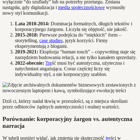
wyłącznie “do szuflady” lub na potrzeby przetargu. Zmiana
nastąpiła, gdy digitalizacja i
media społecznościowe
wymusiły
nowy styl komunikacji.
Lata 2010-2014:
Dominacja formalnych, długich tekstów i
korporacyjnego żargonu. Liczyła się objętość, nie jakość.
2015-2018:
Pierwsze podejścia do “miękkich” form –
storytelling,
case studies
, język korzyści. Firmy
eksperymentują z blogami.
2019-2021:
Eksplozja “human touch” – copywriting staje się
narzędziem budowania relacji, a nie tylko kanałem sprzedaży.
2022-obecnie:
Tre
ść musi być autentyczna, użyteczna i
natychmiast angażująca. Coraz częściej liczy się
indywidualny styl, a nie korporacyjny szablon.
Dziś ci, którzy nadal tkwią w przeszłości, są z miejsca skreślani
przez odbiorców żądnych autentyczności i realnej wartości.
Porównanie: korporacyjny żargon vs. autentyczna
narracja
W tabeli poniżej widać, jak zmienia się skuteczność
tre
ści w