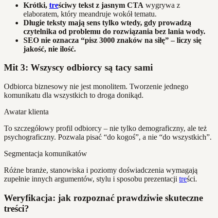
Krótki,
tre
ściwy tekst z jasnym CTA
wygrywa z
elaboratem, który meandruje wokół tematu.
Długie teksty mają sens tylko wtedy, gdy prowadzą
czytelnika od problemu do rozwiązania bez lania wody.
SEO nie oznacza “pisz 3000 znaków na siłę” – liczy się
jakość, nie ilość.
Mit 3: Wszyscy odbiorcy są tacy sami
Odbiorca biznesowy nie jest monolitem. Tworzenie jednego
komunikatu dla wszystkich to droga donikąd.
Awatar klienta
To szczegółowy profil odbiorcy – nie tylko demograficzny, ale też
psychograficzny. Pozwala pisać “do kogoś”, a nie “do wszystkich”.
Segmentacja komunikatów
Różne branże, stanowiska i poziomy doświadczenia wymagają
zupełnie innych argumentów, stylu i sposobu prezentacji
tre
ści.
Weryfikacja: jak rozpoznać prawdziwie skuteczne
treści?