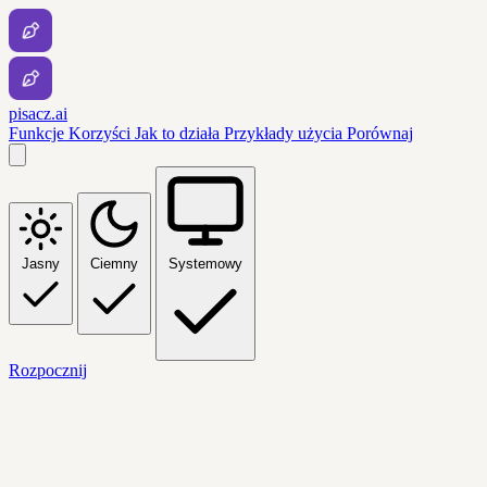
pisacz.ai
Funkcje
Korzyści
Jak to działa
Przykłady użycia
Porównaj
Jasny
Ciemny
Systemowy
Rozpocznij