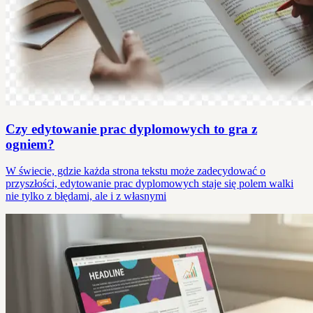
Czy edytowanie prac dyplomowych to gra z
ogniem?
W świecie, gdzie każda strona tekstu może zadecydować o
przyszłości, edytowanie prac dyplomowych staje się polem walki
nie tylko z błędami, ale i z własnymi