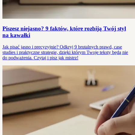
Piszesz niejasno? 9 faktów, które rozbiją Twój styl
na kawałki
Jak pisać jasno i precyzyjnie? Odkryj 9 brutalnych prawd, case
studies i praktyczne strategie, dzięki którym Twoje teksty będą nie
do podważenia. Czytaj i pisz jak mistrz!