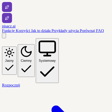
pisacz.ai
Funkcje
Korzyści
Jak to działa
Przykłady użycia
Porównaj
FAQ
Jasny
Ciemny
Systemowy
Rozpocznij