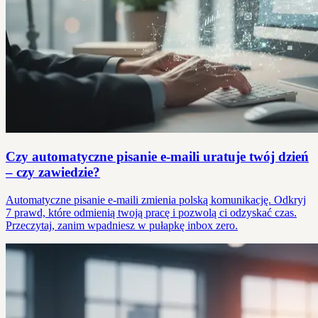
Czy automatyczne pisanie e-maili uratuje twój dzień
– czy zawiedzie?
Automatyczne pisanie e-maili zmienia polską komunikację. Odkryj
7 prawd, które odmienią twoją pracę i pozwolą ci odzyskać czas.
Przeczytaj, zanim wpadniesz w pułapkę inbox zero.