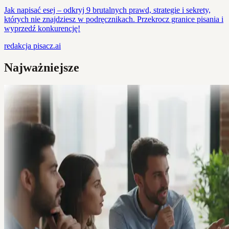
Jak napisać esej – odkryj 9 brutalnych prawd, strategie i sekrety,
których nie znajdziesz w podręcznikach. Przekrocz granice pisania i
wyprzedź konkurencję!
redakcja
pisacz.ai
Najważniejsze