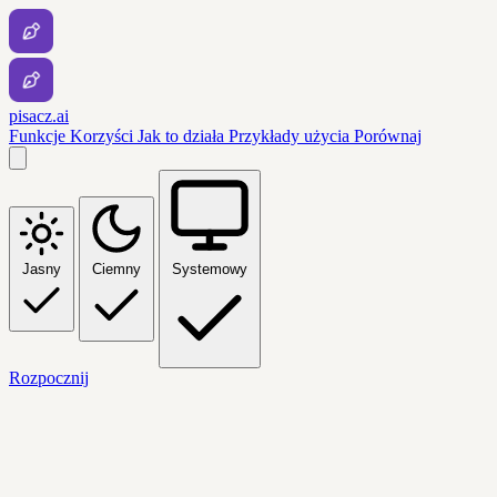
pisacz.ai
Funkcje
Korzyści
Jak to działa
Przykłady użycia
Porównaj
Jasny
Ciemny
Systemowy
Rozpocznij