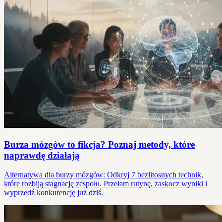
Burza mózgów to fikcja? Poznaj metody, które
naprawdę działają
Alternatywa dla burzy mózgów: Odkryj 7 bezlitosnych technik,
które rozbiją stagnację zespołu. Przełam rutynę, zaskocz wyniki i
wyprzedź konkurencję już dziś.