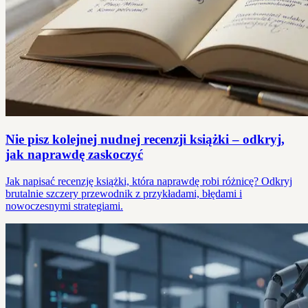
Nie pisz kolejnej nudnej recenzji książki – odkryj,
jak naprawdę zaskoczyć
Jak napisać recenzję książki, która naprawdę robi różnicę? Odkryj
brutalnie szczery przewodnik z przykładami, błędami i
nowoczesnymi strategiami.