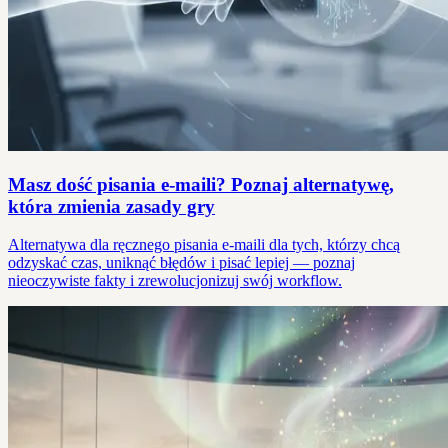
Masz dość pisania e-maili? Poznaj alternatywę,
która zmienia zasady gry
Alternatywa dla ręcznego pisania e-maili dla tych, którzy chcą
odzyskać czas, uniknąć błędów i pisać lepiej — poznaj
nieoczywiste fakty i zrewolucjonizuj swój workflow.