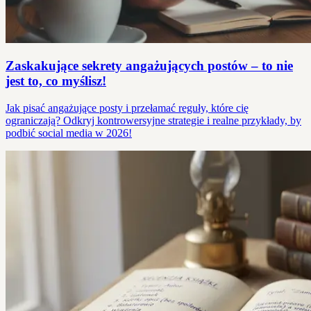
Zaskakujące sekrety angażujących postów – to nie
jest to, co myślisz!
Jak pisać angażujące posty i przełamać reguły, które cię
ograniczają? Odkryj kontrowersyjne strategie i realne przykłady, by
podbić social media w 2026!