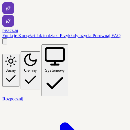
pisacz.ai
Funkcje
Korzyści
Jak to działa
Przykłady użycia
Porównaj
FAQ
Jasny
Ciemny
Systemowy
Rozpocznij