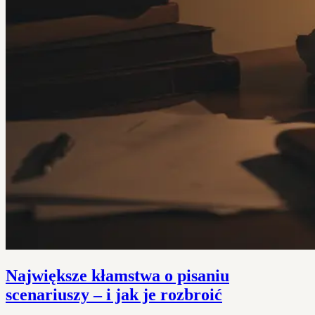
Największe kłamstwa o pisaniu
scenariuszy – i jak je rozbroić