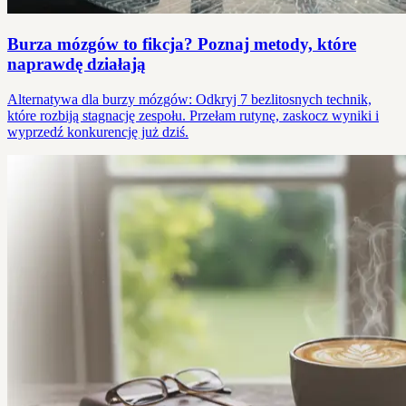
Burza mózgów to fikcja? Poznaj metody, które
naprawdę działają
Alternatywa dla burzy mózgów: Odkryj 7 bezlitosnych technik,
które rozbiją stagnację zespołu. Przełam rutynę, zaskocz wyniki i
wyprzedź konkurencję już dziś.