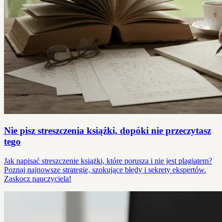
Nie pisz streszczenia książki, dopóki nie przeczytasz
tego
Jak napisać streszczenie książki, które porusza i nie jest plagiatem?
Poznaj najnowsze strategie, szokujące błędy i sekrety ekspertów.
Zaskocz nauczyciela!