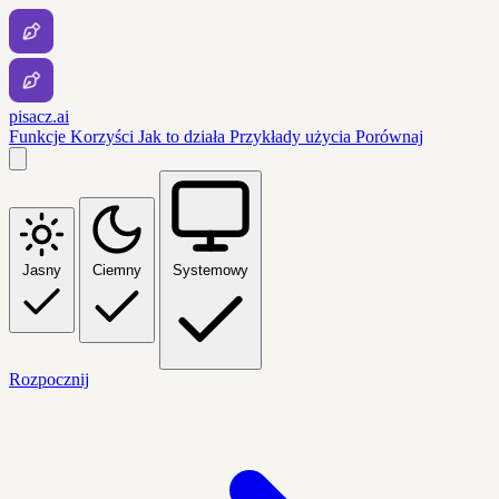
pisacz.ai
Funkcje
Korzyści
Jak to działa
Przykłady użycia
Porównaj
Jasny
Ciemny
Systemowy
Rozpocznij