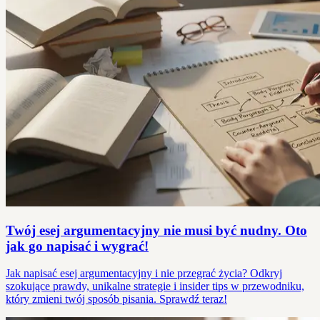
Twój esej argumentacyjny nie musi być nudny. Oto
jak go napisać i wygrać!
Jak napisać esej argumentacyjny i nie przegrać życia? Odkryj
szokujące prawdy, unikalne strategie i insider tips w przewodniku,
który zmieni twój sposób pisania. Sprawdź teraz!