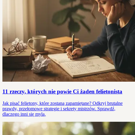
11 rzeczy, których nie powie Ci żaden felietonista
Jak pisać felietony, które zostaną zapamiętane? Odkryj brutalne
prawdy, przełomowe strategie i sekrety mistrzów. Sprawdź,
dlaczego inni się mylą.