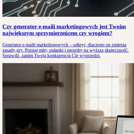
Czy generator e-maili marketingowych jest Twoim
największym sprzymierzeńcem czy wrogiem?
Generator e-maili marketingowych – odkryj, dlaczego on zmienia
zasady gry. Poznaj mity, pułapki i sposoby na wyższą skuteczność.
Sprawdź, zanim Twoja konkurencja Cię wyprzedzi.