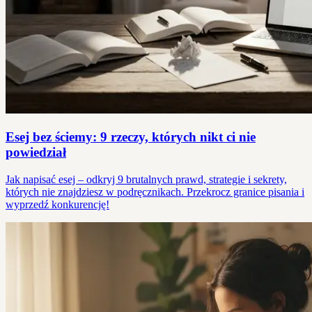
Esej bez ściemy: 9 rzeczy, których nikt ci nie
powiedział
Jak napisać esej – odkryj 9 brutalnych prawd, strategie i sekrety,
których nie znajdziesz w podręcznikach. Przekrocz granice pisania i
wyprzedź konkurencję!