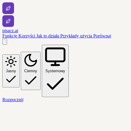
pisacz.ai
Funkcje
Korzyści
Jak to działa
Przykłady użycia
Porównaj
Jasny
Ciemny
Systemowy
Rozpocznij