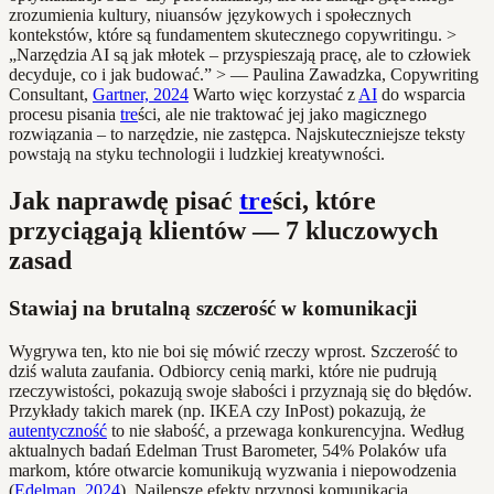
zrozumienia kultury, niuansów językowych i społecznych
kontekstów, które są fundamentem skutecznego copywritingu. >
„Narzędzia AI są jak młotek – przyspieszają pracę, ale to człowiek
decyduje, co i jak budować.” > — Paulina Zawadzka, Copywriting
Consultant,
Gartner, 2024
Warto więc korzystać z
AI
do wsparcia
procesu pisania
tre
ści, ale nie traktować jej jako magicznego
rozwiązania – to narzędzie, nie zastępca. Najskuteczniejsze teksty
powstają na styku technologii i ludzkiej kreatywności.
Jak naprawdę pisać
tre
ści, które
przyciągają klientów — 7 kluczowych
zasad
Stawiaj na brutalną szczerość w komunikacji
Wygrywa ten, kto nie boi się mówić rzeczy wprost. Szczerość to
dziś waluta zaufania. Odbiorcy cenią marki, które nie pudrują
rzeczywistości, pokazują swoje słabości i przyznają się do błędów.
Przykłady takich marek (np. IKEA czy InPost) pokazują, że
autentyczność
to nie słabość, a przewaga konkurencyjna. Według
aktualnych badań Edelman Trust Barometer, 54% Polaków ufa
markom, które otwarcie komunikują wyzwania i niepowodzenia
(
Edelman, 2024
). Najlepsze efekty przynosi komunikacja