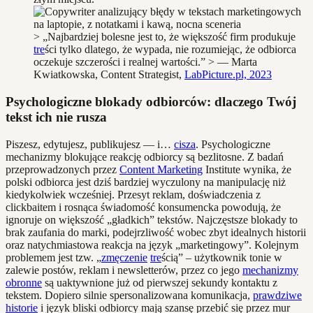
> „Najbardziej bolesne jest to, że większość firm produkuje
tre
ści tylko dlatego, że wypada, nie rozumiejąc, że odbiorca
oczekuje szczerości i realnej wartości.” > — Marta
Kwiatkowska, Content Strategist,
LabPicture.pl, 2023
Psychologiczne blokady odbiorców: dlaczego Twój
tekst ich nie rusza
Piszesz, edytujesz, publikujesz — i…
cisza
. Psychologiczne
mechanizmy blokujące reakcję odbiorcy są bezlitosne. Z badań
przeprowadzonych przez
Content Marketing
Institute wynika, że
polski odbiorca jest dziś bardziej wyczulony na manipulację niż
kiedykolwiek wcześniej. Przesyt reklam, doświadczenia z
clickbaitem i rosnąca świadomość konsumencka powodują, że
ignoruje on większość „gładkich” tekstów. Najczęstsze blokady to
brak zaufania do marki, podejrzliwość wobec zbyt idealnych historii
oraz natychmiastowa reakcja na język „marketingowy”. Kolejnym
problemem jest tzw. „
zmęczenie
tre
ścią” – użytkownik tonie w
zalewie postów, reklam i newsletterów, przez co jego
mechanizmy
obronne
są uaktywnione już od pierwszej sekundy kontaktu z
tekstem. Dopiero silnie spersonalizowana komunikacja,
prawdziwe
historie
i język bliski odbiorcy mają szansę przebić się przez mur