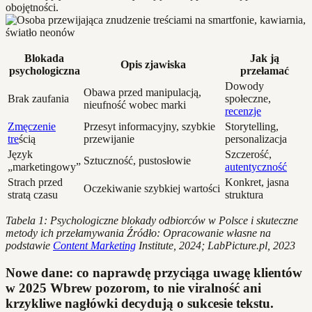
obojętności.
Blokada
Jak ją
Opis zjawiska
psychologiczna
przełamać
Dowody
Obawa przed manipulacją,
Brak zaufania
społeczne,
nieufność wobec marki
recenzje
Zmęczenie
Przesyt informacyjny, szybkie
Storytelling,
tre
ścią
przewijanie
personalizacja
Język
Szczerość,
Sztuczność, pustosłowie
„marketingowy”
autentyczność
Strach przed
Konkret, jasna
Oczekiwanie szybkiej wartości
stratą czasu
struktura
Tabela 1: Psychologiczne blokady odbiorców w Polsce i skuteczne
metody ich przełamywania
Źródło: Opracowanie własne na
podstawie
Content Marketing
Institute, 2024; LabPicture.pl, 2023
Nowe dane: co naprawdę przyciąga uwagę klientów
w 2025 Wbrew pozorom, to nie viralność ani
krzykliwe nagłówki decydują o sukcesie tekstu.