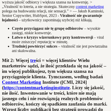
wyższa jakość odbiorcy i większa szansa na konwersję. >
„Viralność to loteria, a nie strategia. Skuteczny
content marketing
polega na budowaniu relacji, nie sensacji.” > — Jakub Kaminski,
Senior Copywriter, HubSpot, 2023 -
Viralność nie gwarantuje
lojalności
– użytkownicy zapominają szybciej niż klikają.
Często przyciągasz nie tę grupę odbiorców
– wysokie
zasięgi, niskie konwersje.
Łatwo o kryzys wizerunkowy przy kontrowersji
– viral
może zniszczyć reputację w minutę.
Trudniej powtórzyć sukces
– viralność nie jest powtarzalna
ani skalowalna.
Mit 2: Więcej
tre
ści = więcej klientów Wielu
marketerów sądzi, że ilość przekłada się na jakość –
im więcej publikujesz, tym większa szansa na
przyciągnięcie klienta. Tymczasem, według badań
Content Marketing
Institute ([CMI, 2024]
(
https://contentmarketinginstitute
. Liczy się jakość,
nie ilość. Inwestowanie w treści, które nie mają
jasnego celu i nie rozwiązują realnych problemów
odbiorców, kończy się spadkiem zaufania do marki.
Wzrost liczby publikacji bez strategii prowadzi do