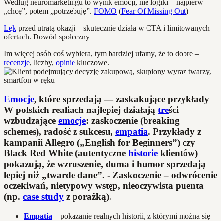
Według neuromarketingu to wynik emocji, nie logiki – najpierw
„chcę”, potem „potrzebuję”.
FOMO
(
Fear Of Missing Out
)
Lęk
przed utratą okazji – skutecznie działa w CTA i limitowanych
ofertach. Dowód społeczny
Im więcej osób coś wybiera, tym bardziej ufamy, że to dobre –
recenzje
, liczby,
opinie
kluczowe.
Emocje
, które sprzedają — zaskakujące przykłady
W polskich realiach najlepiej działają
tre
ści
wzbudzające
emocje
: zaskoczenie (breaking
schemes), radość z sukcesu,
empatia
. Przykłady z
kampanii Allegro („English for Beginners”) czy
Black Red White (autentyczne
historie
klientów)
pokazują, że wzruszenie, duma i humor sprzedają
lepiej niż „twarde dane”. -
Zaskoczenie
– odwrócenie
oczekiwań, nietypowy wstęp, nieoczywista puenta
(np.
case study
z porażką).
Empatia
– pokazanie realnych historii, z którymi można się