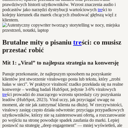
prawdziwych historii użytkowników. Wzrost znaczenia audio i
podcastów jako narzędzi dystrybucji wartościowych
tre
ści to
kolejny kierunek dla marek chcących zbudować głębszą więź z
klientem.
Brutalne mity o pisaniu
tre
ści: co musisz
przestać robić
Mit 1: „Viral” to najlepsza strategia na konwersję
Panuje przekonanie, że najlepszym sposobem na pozyskanie
klientów jest stworzenie viralowego posta lub tekstu, który „zrobi
hałas w sieci”. W praktyce viralność rzadko przekłada się na realne
konwersje – według badań HubSpot, jedynie 3-6% viralowych
tre
ści prowadzi do znaczącego wzrostu sprzedaży czy pozyskania
leadów (HubSpot, 2023). Viral uczy, jak przyciągać uwagę na
moment, ale nie jak zatrzymać klienta na dłużej. W rzeczywistości,
viralowy zasięg często działa odwrotnie: przyciąga przypadkowych
użytkowników, którzy nie są zainteresowani ofertą, a rozczarowanie
po wejściu na stronę powoduje spadek zaufania do marki. Lepiej
postawić na strategię „deep engagement” — mniej wyświetleń, ale