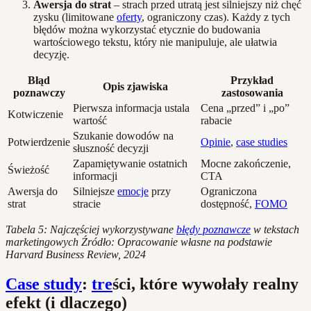
Awersja do strat
– strach przed utratą jest silniejszy niż chęć
zysku (limitowane
oferty
, ograniczony czas). Każdy z tych
błędów można wykorzystać etycznie do budowania
wartościowego tekstu, który nie manipuluje, ale ułatwia
decyzję.
Błąd
Przykład
Opis zjawiska
poznawczy
zastosowania
Pierwsza informacja ustala
Cena „przed” i „po”
Kotwiczenie
wartość
rabacie
Szukanie dowodów na
Potwierdzenie
Opinie
,
case studies
słuszność decyzji
Zapamiętywanie ostatnich
Mocne zakończenie,
Świeżość
informacji
CTA
Awersja do
Silniejsze
emocje
przy
Ograniczona
strat
stracie
dostępność,
FOMO
Tabela 5: Najczęściej wykorzystywane
błędy poznawcze
w tekstach
marketingowych
Źródło: Opracowanie własne na podstawie
Harvard Business Review, 2024
Case study
:
tre
ści, które wywołały realny
efekt (i dlaczego)