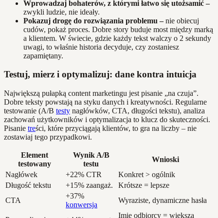
Wprowadzaj bohaterów, z którymi łatwo się utożsamić –
zwykli ludzie, nie ideały.
Pokazuj drogę do rozwiązania problemu –
nie obiecuj
cudów, pokaż proces. Dobre story buduje most między marką
a klientem. W świecie, gdzie każdy tekst walczy o 2 sekundy
uwagi, to właśnie historia decyduje, czy zostaniesz
zapamiętany.
Testuj, mierz i optymalizuj: dane kontra intuicja
Największą pułapką content marketingu jest pisanie „na czuja”.
Dobre teksty powstają na styku danych i kreatywności. Regularne
testowanie (A/B
testy
nagłówków, CTA, długości tekstu), analiza
zachowań użytkowników i optymalizacja to klucz do skuteczności.
Pisanie
tre
ści, które przyciągają klientów, to gra na liczby – nie
zostawiaj tego przypadkowi.
Element
Wynik A/B
Wnioski
testowany
testu
Nagłówek
+22% CTR
Konkret > ogólnik
Długość tekstu
+15% zaangaż.
Krótsze = lepsze
+37%
CTA
Wyraziste, dynamiczne hasła
konwersja
Imię odbiorcy = większa