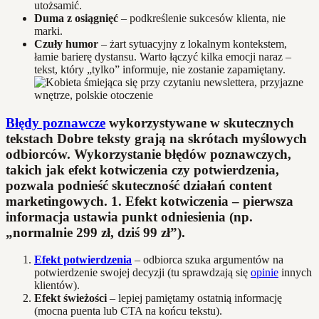
utożsamić.
Duma z osiągnięć
– podkreślenie sukcesów klienta, nie
marki.
Czuły humor
– żart sytuacyjny z lokalnym kontekstem,
łamie barierę dystansu. Warto łączyć kilka emocji naraz –
tekst, który „tylko” informuje, nie zostanie zapamiętany.
Błędy poznawcze
wykorzystywane w skutecznych
tekstach Dobre teksty grają na skrótach myślowych
odbiorców. Wykorzystanie błędów poznawczych,
takich jak efekt kotwiczenia czy potwierdzenia,
pozwala podnieść skuteczność działań content
marketingowych. 1.
Efekt kotwiczenia
– pierwsza
informacja ustawia punkt odniesienia (np.
„normalnie 299 zł, dziś 99 zł”).
Efekt potwierdzenia
– odbiorca szuka argumentów na
potwierdzenie swojej decyzji (tu sprawdzają się
opinie
innych
klientów).
Efekt świeżości
– lepiej pamiętamy ostatnią informację
(mocna puenta lub CTA na końcu tekstu).