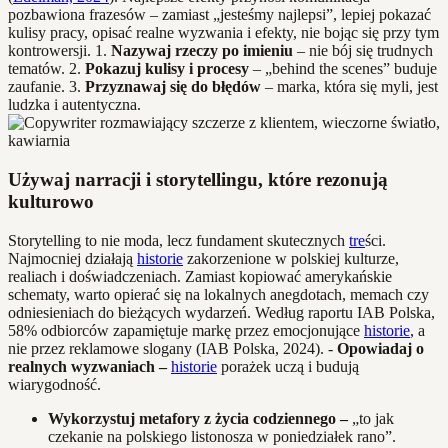
pozbawiona frazesów – zamiast „jesteśmy najlepsi”, lepiej pokazać
kulisy pracy, opisać realne wyzwania i efekty, nie bojąc się przy tym
kontrowersji. 1.
Nazywaj rzeczy po imieniu
– nie bój się trudnych
tematów. 2.
Pokazuj kulisy i procesy
– „behind the scenes” buduje
zaufanie. 3.
Przyznawaj się do błędów
– marka, która się myli, jest
ludzka i autentyczna.
Używaj narracji i storytellingu, które rezonują
kulturowo
Storytelling to nie moda, lecz fundament skutecznych
tre
ści.
Najmocniej działają
historie
zakorzenione w polskiej kulturze,
realiach i doświadczeniach. Zamiast kopiować amerykańskie
schematy, warto opierać się na lokalnych anegdotach, memach czy
odniesieniach do bieżących wydarzeń. Według raportu IAB Polska,
58% odbiorców zapamiętuje markę przez emocjonujące
historie
, a
nie przez reklamowe slogany (IAB Polska, 2024). -
Opowiadaj o
realnych wyzwaniach –
historie
porażek uczą i budują
wiarygodność.
Wykorzystuj metafory z życia codziennego –
„to jak
czekanie na polskiego listonosza w poniedziałek rano”.