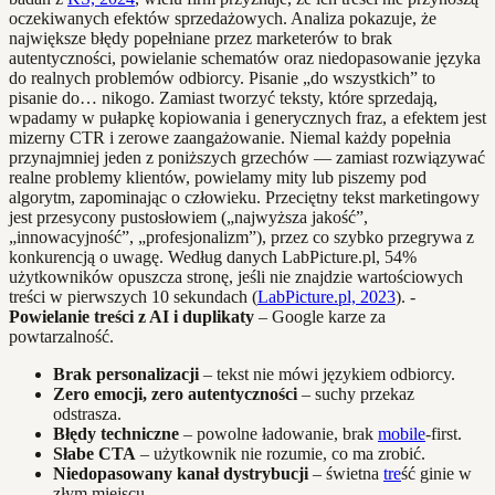
oczekiwanych efektów sprzedażowych. Analiza pokazuje, że
największe błędy popełniane przez marketerów to brak
autentyczności, powielanie schematów oraz niedopasowanie języka
do realnych problemów odbiorcy. Pisanie „do wszystkich” to
pisanie do… nikogo. Zamiast tworzyć teksty, które sprzedają,
wpadamy w pułapkę kopiowania i generycznych fraz, a efektem jest
mizerny CTR i zerowe zaangażowanie. Niemal każdy popełnia
przynajmniej jeden z poniższych grzechów — zamiast rozwiązywać
realne problemy klientów, powielamy mity lub piszemy pod
algorytm, zapominając o człowieku. Przeciętny tekst marketingowy
jest przesycony pustosłowiem („najwyższa jakość”,
„innowacyjność”, „profesjonalizm”), przez co szybko przegrywa z
konkurencją o uwagę. Według danych LabPicture.pl, 54%
użytkowników opuszcza stronę, jeśli nie znajdzie wartościowych
treści w pierwszych 10 sekundach (
LabPicture.pl, 2023
). -
Powielanie treści z AI i duplikaty
– Google karze za
powtarzalność.
Brak personalizacji
– tekst nie mówi językiem odbiorcy.
Zero emocji, zero autentyczności
– suchy przekaz
odstrasza.
Błędy techniczne
– powolne ładowanie, brak
mobile
-first.
Słabe CTA
– użytkownik nie rozumie, co ma zrobić.
Niedopasowany kanał dystrybucji
– świetna
tre
ść ginie w
złym miejscu.