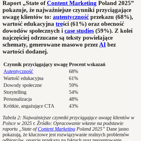
Raport „State of
Content Marketing
Poland 2025”
pokazuje, że najważniejsze czynniki przyciągające
uwagę klientów to:
autentyczność
przekazu (68%),
wartość edukacyjna
tre
ści (61%) oraz obecność
dowodów społecznych i
case studies
(59%). Z kolei
najczęściej odrzucane są teksty powielające
schematy, generowane masowo przez
AI
bez
wartości dodanej.
Czynnik przyciągający uwagę
Procent wskazań
Autentyczność
68%
Wartość edukacyjna
61%
Dowody społeczne
59%
Storytelling
54%
Personalizacja
48%
Krótkie, angażujące CTA
43%
Tabela 2: Najważniejsze czynniki przyciągające uwagę klientów w
Polsce w 2025 r.
Źródło: Opracowanie własne na podstawie
raportu „State of
Content Marketing
Poland 2025”
Dane jasno
pokazują, że kluczowe jest rozwiązywanie realnych problemów
odbiorców, oparcie przekazu na faktach oraz prezentowanie