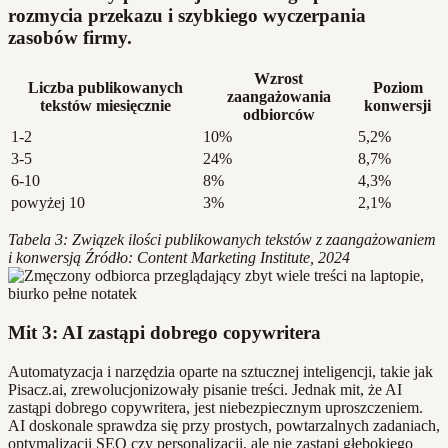
rozmycia przekazu i szybkiego wyczerpania
zasobów firmy.
Wzrost
Liczba publikowanych
Poziom
zaangażowania
tekstów miesięcznie
konwersji
odbiorców
1-2
10%
5,2%
3-5
24%
8,7%
6-10
8%
4,3%
powyżej 10
3%
2,1%
Tabela 3: Związek ilości publikowanych tekstów z zaangażowaniem
i konwersją
Źródło: Content Marketing Institute, 2024
Mit 3: AI zastąpi dobrego copywritera
Automatyzacja i narzędzia oparte na sztucznej inteligencji, takie jak
Pisacz.ai, zrewolucjonizowały pisanie treści. Jednak mit, że AI
zastąpi dobrego copywritera, jest niebezpiecznym uproszczeniem.
AI doskonale sprawdza się przy prostych, powtarzalnych zadaniach,
optymalizacji SEO czy personalizacji, ale nie zastąpi głębokiego