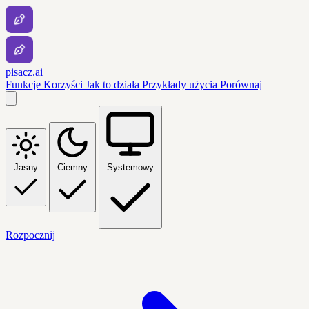
pisacz.ai
Funkcje
Korzyści
Jak to działa
Przykłady użycia
Porównaj
Jasny
Ciemny
Systemowy
Rozpocznij