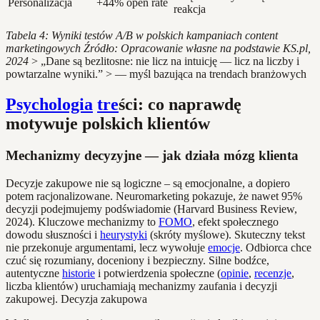
Personalizacja
+44% open rate
reakcja
Tabela 4: Wyniki testów A/B w polskich kampaniach content
marketingowych
Źródło: Opracowanie własne na podstawie KS.pl,
2024
> „Dane są bezlitosne: nie licz na intuicję — licz na liczby i
powtarzalne wyniki.” > — myśl bazująca na trendach branżowych
Psychologia
tre
ści: co naprawdę
motywuje polskich klientów
Mechanizmy decyzyjne — jak działa mózg klienta
Decyzje zakupowe nie są logiczne – są emocjonalne, a dopiero
potem racjonalizowane. Neuromarketing pokazuje, że nawet 95%
decyzji podejmujemy podświadomie (Harvard Business Review,
2024). Kluczowe mechanizmy to
FOMO
, efekt społecznego
dowodu słuszności i
heurystyki
(skróty myślowe). Skuteczny tekst
nie przekonuje argumentami, lecz wywołuje
emocje
. Odbiorca chce
czuć się rozumiany, doceniony i bezpieczny. Silne bodźce,
autentyczne
historie
i potwierdzenia społeczne (
opinie
,
recenzje
,
liczba klientów) uruchamiają mechanizmy zaufania i decyzji
zakupowej. Decyzja zakupowa