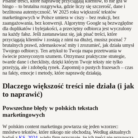
Pisanie treści, które naprawdę przyciągają klientów, to nie gra w
bingo – to brutalna rozgrywka, gdzie liczy się szczerość, dane i
bezlitosna autentyczność. W 2025 roku większość tekstów
marketingowych w Polsce umiera w ciszy – bez reakcji, bez
zaangażowania, bez konwersji. Algorytmy Google są bezwzględne
dla duplikatów i bylejakości, a przeciętny odbiorca jest wyczulony
na każdy fałsz. Jeśli zastanawiasz się, jak pisać treści, które
przyciągają klientów i zostają z nimi na dłużej, musisz poznać 7
brutalnych prawd, zdemaskować mity i zrozumieć, jak działa umysł
Twojego odbiorcy. Ten artykuł to Twoja mapa przetrwania w
świecie przesyconym szumem. Otrzymasz praktyczne strategie,
twarde dane i checklisty, dzięki którym Twoje teksty nie tylko
przeżyją, ale i zdobędą rynek. Zapomnij o pustych frazesach – czas
na fakty, emocje i metody, które naprawdę działają.
Dlaczego większość treści nie działa (i jak
to naprawić)
Powszechne błędy w polskich tekstach
marketingowych
W polskim content marketingu powtarza się jeden wzorzec:
mnóstwo tekstów, które nikogo nie obchodzą. Według aktualnych
badań z
KS, 2024
, wielu firm przyznaje, że ich treści nie przynoszą