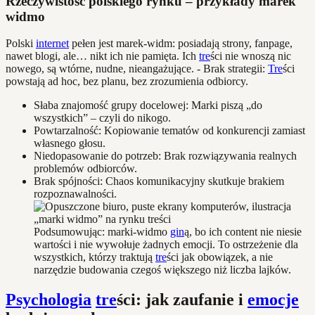
Rzeczywistość polskiego rynku – przykłady marek
widmo
Polski
internet
pełen jest marek-widm: posiadają strony, fanpage,
nawet blogi, ale… nikt ich nie pamięta. Ich
tre
ści nie wnoszą nic
nowego, są wtórne, nudne, nieangażujące. - Brak strategii:
Tre
ści
powstają ad hoc, bez planu, bez zrozumienia odbiorcy.
Słaba znajomość grupy docelowej: Marki piszą „do
wszystkich” – czyli do nikogo.
Powtarzalność: Kopiowanie tematów od konkurencji zamiast
własnego głosu.
Niedopasowanie do potrzeb: Brak rozwiązywania realnych
problemów odbiorców.
Brak spójności: Chaos komunikacyjny skutkuje brakiem
rozpoznawalności.
Podsumowując: marki-widmo
gin
ą, bo ich content nie niesie
wartości i nie wywołuje żadnych emocji. To ostrzeżenie dla
wszystkich, którzy traktują
tre
ści jak obowiązek, a nie
narzędzie budowania czegoś większego niż liczba lajków.
Psychologia
tre
ści: jak zaufanie i
emocje