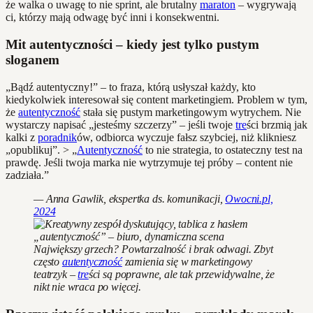
że walka o uwagę to nie sprint, ale brutalny
maraton
– wygrywają
ci, którzy mają odwagę być inni i konsekwentni.
Mit autentyczności – kiedy jest tylko pustym
sloganem
„Bądź autentyczny!” – to fraza, którą usłyszał każdy, kto
kiedykolwiek interesował się content marketingiem. Problem w tym,
że
autentyczność
stała się pustym marketingowym wytrychem. Nie
wystarczy napisać „jesteśmy szczerzy” – jeśli twoje
tre
ści brzmią jak
kalki z
poradnik
ów, odbiorca wyczuje fałsz szybciej, niż klikniesz
„opublikuj”. > „
Autentyczność
to nie strategia, to ostateczny test na
prawdę. Jeśli twoja marka nie wytrzymuje tej próby – content nie
zadziała.”
— Anna Gawlik, ekspertka ds. komunikacji,
Owocni.pl,
2024
Największy grzech? Powtarzalność i brak odwagi. Zbyt
często
autentyczność
zamienia się w marketingowy
teatrzyk –
tre
ści są poprawne, ale tak przewidywalne, że
nikt nie wraca po więcej.