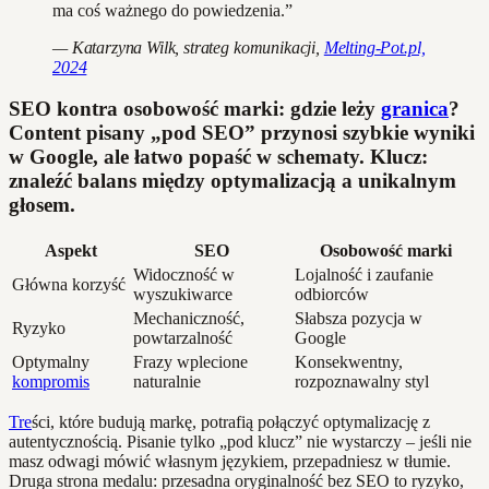
ma coś ważnego do powiedzenia.”
— Katarzyna Wilk, strateg komunikacji,
Melting-Pot.pl,
2024
SEO kontra osobowość marki: gdzie leży
granica
?
Content pisany „pod SEO” przynosi szybkie wyniki
w Google, ale łatwo popaść w schematy. Klucz:
znaleźć balans między optymalizacją a unikalnym
głosem.
Aspekt
SEO
Osobowość marki
Widoczność w
Lojalność i zaufanie
Główna korzyść
wyszukiwarce
odbiorców
Mechaniczność,
Słabsza pozycja w
Ryzyko
powtarzalność
Google
Optymalny
Frazy wplecione
Konsekwentny,
kompromis
naturalnie
rozpoznawalny styl
Tre
ści, które budują markę, potrafią połączyć optymalizację z
autentycznością. Pisanie tylko „pod klucz” nie wystarczy – jeśli nie
masz odwagi mówić własnym językiem, przepadniesz w tłumie.
Druga strona medalu: przesadna oryginalność bez SEO to ryzyko,