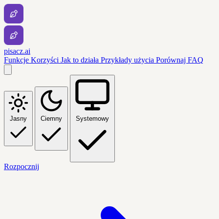
pisacz.ai
Funkcje
Korzyści
Jak to działa
Przykłady użycia
Porównaj
FAQ
Jasny
Ciemny
Systemowy
Rozpocznij