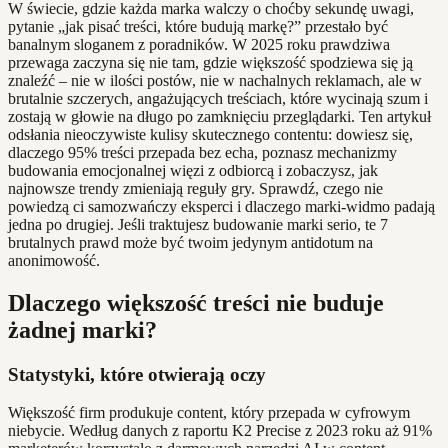
W świecie, gdzie każda marka walczy o choćby sekundę uwagi,
pytanie „jak pisać treści, które budują markę?” przestało być
banalnym sloganem z poradników. W 2025 roku prawdziwa
przewaga zaczyna się nie tam, gdzie większość spodziewa się ją
znaleźć – nie w ilości postów, nie w nachalnych reklamach, ale w
brutalnie szczerych, angażujących treściach, które wycinają szum i
zostają w głowie na długo po zamknięciu przeglądarki. Ten artykuł
odsłania nieoczywiste kulisy skutecznego contentu: dowiesz się,
dlaczego 95% treści przepada bez echa, poznasz mechanizmy
budowania emocjonalnej więzi z odbiorcą i zobaczysz, jak
najnowsze trendy zmieniają reguły gry. Sprawdź, czego nie
powiedzą ci samozwańczy eksperci i dlaczego marki-widmo padają
jedna po drugiej. Jeśli traktujesz budowanie marki serio, te 7
brutalnych prawd może być twoim jedynym antidotum na
anonimowość.
Dlaczego większość treści nie buduje
żadnej marki?
Statystyki, które otwierają oczy
Większość firm produkuje content, który przepada w cyfrowym
niebycie. Według danych z raportu K2 Precise z 2023 roku aż 91%