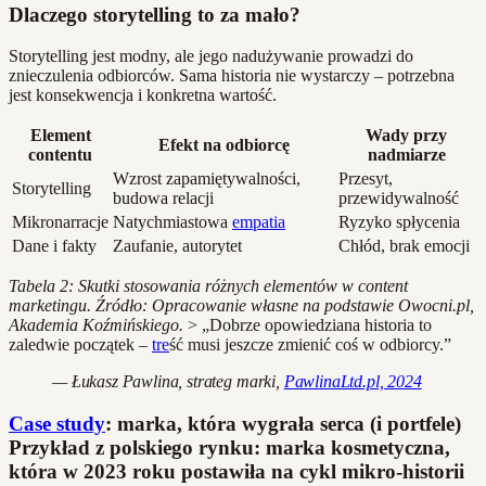
Dlaczego storytelling to za mało?
Storytelling jest modny, ale jego nadużywanie prowadzi do
znieczulenia odbiorców. Sama historia nie wystarczy – potrzebna
jest konsekwencja i konkretna wartość.
Element
Wady przy
Efekt na odbiorcę
contentu
nadmiarze
Wzrost zapamiętywalności,
Przesyt,
Storytelling
budowa relacji
przewidywalność
Mikronarracje
Natychmiastowa
empatia
Ryzyko spłycenia
Dane i fakty
Zaufanie, autorytet
Chłód, brak emocji
Tabela 2: Skutki stosowania różnych elementów w content
marketingu. Źródło: Opracowanie własne na podstawie Owocni.pl,
Akademia Koźmińskiego.
> „Dobrze opowiedziana historia to
zaledwie początek –
tre
ść musi jeszcze zmienić coś w odbiorcy.”
— Łukasz Pawlina, strateg marki,
PawlinaLtd.pl, 2024
Case study
: marka, która wygrała serca (i portfele)
Przykład z polskiego rynku: marka kosmetyczna,
która w 2023 roku postawiła na cykl mikro-historii