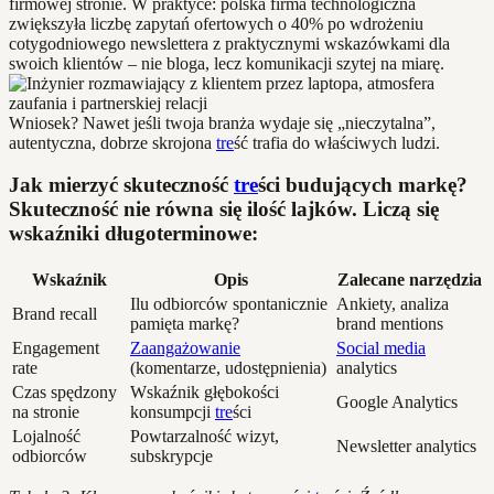
firmowej stronie. W praktyce: polska firma technologiczna
zwiększyła liczbę zapytań ofertowych o 40% po wdrożeniu
cotygodniowego newslettera z praktycznymi wskazówkami dla
swoich klientów – nie bloga, lecz komunikacji szytej na miarę.
Wniosek? Nawet jeśli twoja branża wydaje się „nieczytalna”,
autentyczna, dobrze skrojona
tre
ść trafia do właściwych ludzi.
Jak mierzyć skuteczność
tre
ści budujących markę?
Skuteczność nie równa się ilość lajków. Liczą się
wskaźniki długoterminowe:
Wskaźnik
Opis
Zalecane narzędzia
Ilu odbiorców spontanicznie
Ankiety, analiza
Brand recall
pamięta markę?
brand mentions
Engagement
Zaangażowanie
Social media
rate
(komentarze, udostępnienia)
analytics
Czas spędzony
Wskaźnik głębokości
Google Analytics
na stronie
konsumpcji
tre
ści
Lojalność
Powtarzalność wizyt,
Newsletter analytics
odbiorców
subskrypcje