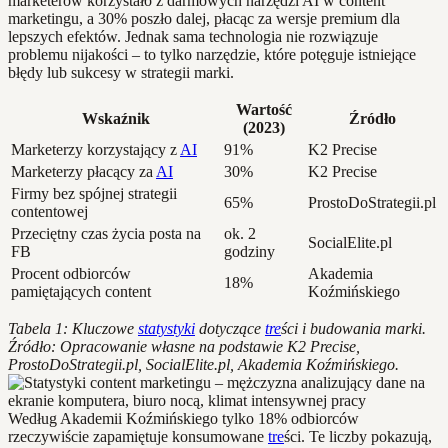
marketerów korzystało z darmowych narzędzi AI w content
marketingu, a 30% poszło dalej, płacąc za wersje premium dla
lepszych efektów. Jednak sama technologia nie rozwiązuje
problemu nijakości – to tylko narzędzie, które potęguje istniejące
błędy lub sukcesy w strategii marki.
Wartość
Wskaźnik
Źródło
(2023)
Marketerzy korzystający z
AI
91%
K2 Precise
Marketerzy płacący za
AI
30%
K2 Precise
Firmy bez spójnej strategii
65%
ProstoDoStrategii.pl
contentowej
Przeciętny czas życia posta na
ok. 2
SocialElite.pl
FB
godziny
Procent odbiorców
Akademia
18%
pamiętających content
Koźmińskiego
Tabela 1: Kluczowe
statystyki
dotyczące
tre
ści i budowania marki.
Źródło: Opracowanie własne na podstawie K2 Precise,
ProstoDoStrategii.pl, SocialElite.pl, Akademia Koźmińskiego.
Według Akademii Koźmińskiego tylko 18% odbiorców
rzeczywiście zapamiętuje konsumowane
tre
ści. Te liczby pokazują,