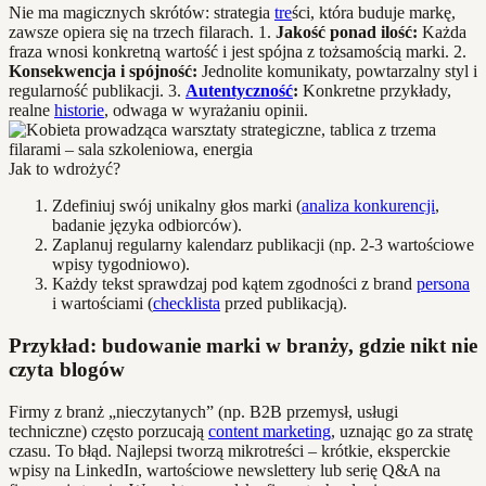
Nie ma magicznych skrótów: strategia
tre
ści, która buduje markę,
zawsze opiera się na trzech filarach. 1.
Jakość ponad ilość:
Każda
fraza wnosi konkretną wartość i jest spójna z tożsamością marki. 2.
Konsekwencja i spójność:
Jednolite komunikaty, powtarzalny styl i
regularność publikacji. 3.
Autentyczność
:
Konkretne przykłady,
realne
historie
, odwaga w wyrażaniu opinii.
Jak to wdrożyć?
Zdefiniuj swój unikalny głos marki (
analiza konkurencji
,
badanie języka odbiorców).
Zaplanuj regularny kalendarz publikacji (np. 2-3 wartościowe
wpisy tygodniowo).
Każdy tekst sprawdzaj pod kątem zgodności z brand
persona
i wartościami (
checklista
przed publikacją).
Przykład: budowanie marki w branży, gdzie nikt nie
czyta blogów
Firmy z branż „nieczytanych” (np. B2B przemysł, usługi
techniczne) często porzucają
content marketing
, uznając go za stratę
czasu. To błąd. Najlepsi tworzą mikrotreści – krótkie, eksperckie
wpisy na LinkedIn, wartościowe newslettery lub serię Q&A na