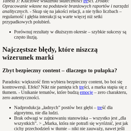
Tabela 3: Kluczowe wskaźniki skuteczności
tre
ści. Źródło:
Opracowanie własne na podstawie branżowych raportów i narzędzi
analitycznych.
- Skup się na jakości relacji, a nie tylko liczbach –
regularność i głębia interakcji są warte więcej niż setki
przypadkowych polubień.
Porównuj rezultaty w dłuższym okresie – szybkie sukcesy są
często iluzją.
Najczęstsze błędy, które niszczą
wizerunek marki
Zbyt bezpieczny content – dlaczego to pułapka?
Paradoks: większość firm wybiera bezpieczny content, bo boi się
kontrowersji. Efekt? Nikt nie pamięta ich
tre
ści, a marka stapia się z
tłumem. - Unikanie tematów, które budzą
emocje
– zero charakteru,
zero autentyczności.
Nadprodukcja „ładnych” postów bez głębi –
tre
ść dla
algorytmu, nie dla ludzi.
Brak odwagi w zajmowaniu stanowiska – wszystko jest „dla
wszystkich”. > „Marka, która nie potrafi się wyróżnić, jest jak
cichy przechodzień w tłumie – nikt nie zauważy, nawet jeśli