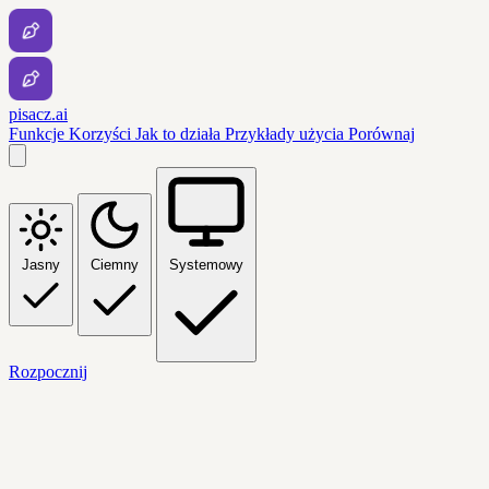
pisacz.ai
Funkcje
Korzyści
Jak to działa
Przykłady użycia
Porównaj
Jasny
Ciemny
Systemowy
Rozpocznij