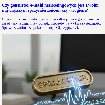
Czy generator e-maili marketingowych jest Twoim
największym sprzymierzeńcem czy wrogiem?
Generator e-maili marketingowych – odkryj, dlaczego on zmienia
zasady gry. Poznaj mity, pułapki i sposoby na wyższą skuteczność.
Sprawdź, zanim Twoja konkurencja Cię wyprzedzi.