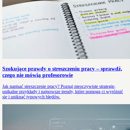
Szokujące prawdy o streszczeniu pracy – sprawdź,
czego nie mówią profesorowie
Jak napisać streszczenie pracy? Poznaj nieoczywiste strategie,
unikalne przykłady i najnowsze trendy, które pomogą ci wyróżnić
się i uniknąć typowych błędów.