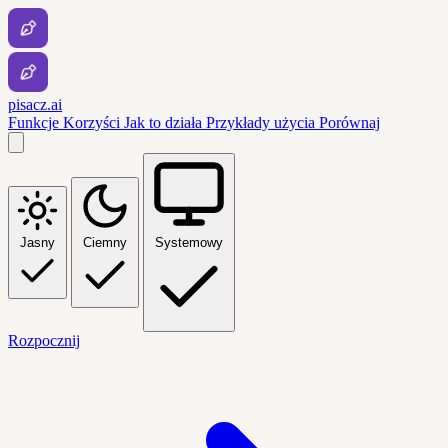
pisacz.ai
Funkcje
Korzyści
Jak to działa
Przykłady użycia
Porównaj
Jasny
Ciemny
Systemowy
Rozpocznij