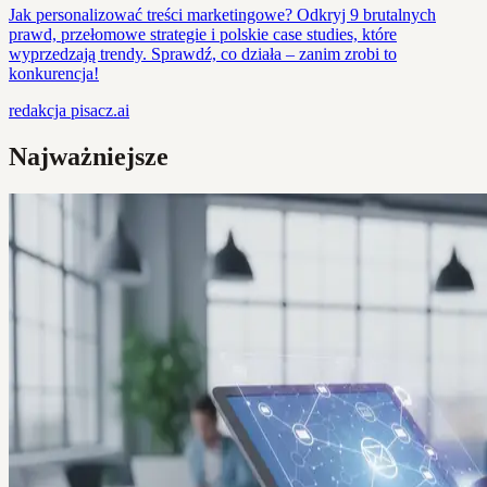
Jak personalizować treści marketingowe? Odkryj 9 brutalnych
prawd, przełomowe strategie i polskie case studies, które
wyprzedzają trendy. Sprawdź, co działa – zanim zrobi to
konkurencja!
redakcja
pisacz.ai
Najważniejsze