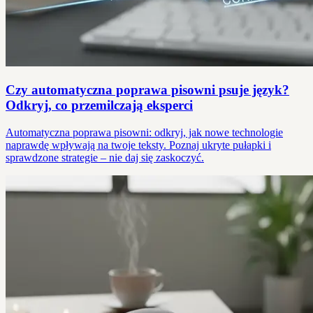
Czy automatyczna poprawa pisowni psuje język?
Odkryj, co przemilczają eksperci
Automatyczna poprawa pisowni: odkryj, jak nowe technologie
naprawdę wpływają na twoje teksty. Poznaj ukryte pułapki i
sprawdzone strategie – nie daj się zaskoczyć.