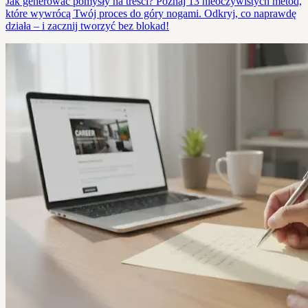
Jak generować pomysły na treści? Poznaj 13 nieoczywistych metod,
które wywrócą Twój proces do góry nogami. Odkryj, co naprawdę
działa – i zacznij tworzyć bez blokad!