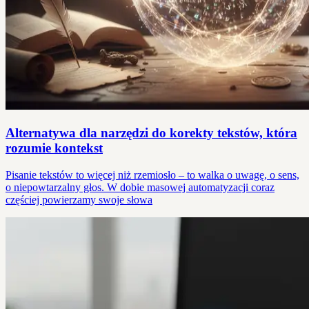
Alternatywa dla narzędzi do korekty tekstów, która
rozumie kontekst
Pisanie tekstów to więcej niż rzemiosło – to walka o uwagę, o sens,
o niepowtarzalny głos. W dobie masowej automatyzacji coraz
częściej powierzamy swoje słowa