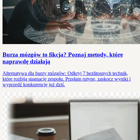
Burza mózgów to fikcja? Poznaj metody, które
naprawdę działają
Alternatywa dla burzy mózgów: Odkryj 7 bezlitosnych technik,
które rozbiją stagnację zespołu. Przełam rutynę, zaskocz wyniki i
wyprzedź konkurencję już dziś.