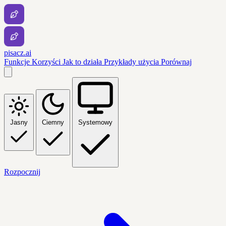
pisacz.ai
Funkcje
Korzyści
Jak to działa
Przykłady użycia
Porównaj
Jasny
Ciemny
Systemowy
Rozpocznij