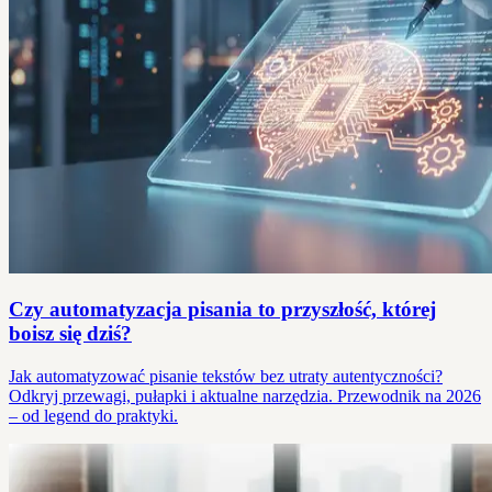
Czy automatyzacja pisania to przyszłość, której
boisz się dziś?
Jak automatyzować pisanie tekstów bez utraty autentyczności?
Odkryj przewagi, pułapki i aktualne narzędzia. Przewodnik na 2026
– od legend do praktyki.