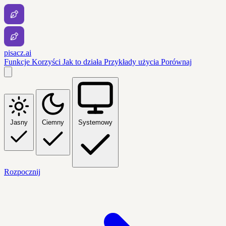
pisacz.ai
Funkcje
Korzyści
Jak to działa
Przykłady użycia
Porównaj
Jasny
Ciemny
Systemowy
Rozpocznij