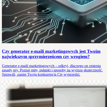
Czy generator e-maili marketingowych jest Twoim
największym sprzymierzeńcem czy wrogiem?
Generator e-maili marketingowych – odkryj, dlaczego on zmienia
zasady gry. Poznaj mity, pułapki i sposoby na wyższą skuteczność.
Sprawdź, zanim Twoja konkurencja Cię wyprzedzi.