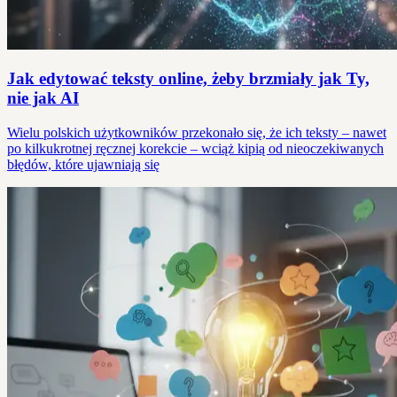
Jak edytować teksty online, żeby brzmiały jak Ty,
nie jak AI
Wielu polskich użytkowników przekonało się, że ich teksty – nawet
po kilkukrotnej ręcznej korekcie – wciąż kipią od nieoczekiwanych
błędów, które ujawniają się