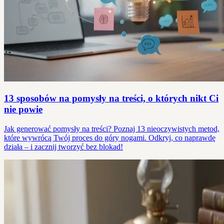
13 sposobów na pomysły na treści, o których nikt Ci
nie powie
Jak generować pomysły na treści? Poznaj 13 nieoczywistych metod,
które wywrócą Twój proces do góry nogami. Odkryj, co naprawdę
działa – i zacznij tworzyć bez blokad!