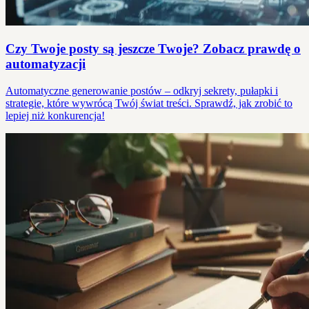
Czy Twoje posty są jeszcze Twoje? Zobacz prawdę o
automatyzacji
Automatyczne generowanie postów – odkryj sekrety, pułapki i
strategie, które wywrócą Twój świat treści. Sprawdź, jak zrobić to
lepiej niż konkurencja!