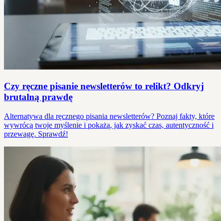
Czy ręczne pisanie newsletterów to relikt? Odkryj
brutalną prawdę
Alternatywa dla ręcznego pisania newsletterów? Poznaj fakty, które
wywrócą twoje myślenie i pokażą, jak zyskać czas, autentyczność i
przewagę. Sprawdź!