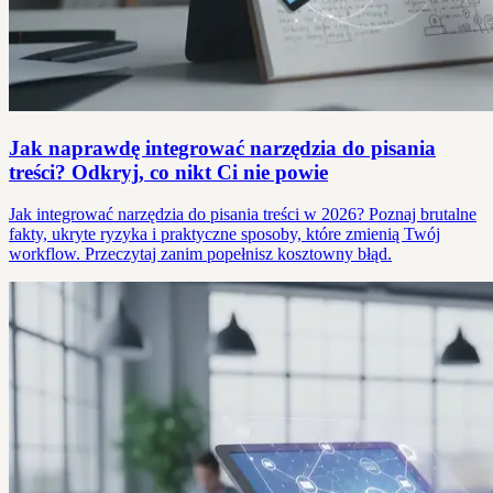
Jak naprawdę integrować narzędzia do pisania
treści? Odkryj, co nikt Ci nie powie
Jak integrować narzędzia do pisania treści w 2026? Poznaj brutalne
fakty, ukryte ryzyka i praktyczne sposoby, które zmienią Twój
workflow. Przeczytaj zanim popełnisz kosztowny błąd.