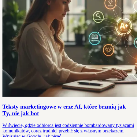
Teksty marketingowe w erze AI, które brzmią jak
Ty, nie jak bot
W świecie, gdzie odbiorca jest codziennie bombardowany tysiącami
komunikatów, coraz trudniej przebić się z własnym przekazem.
Wpisując w Google „jak pisać