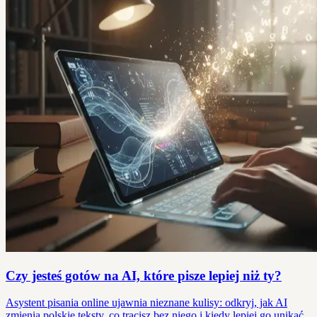
Czy jesteś gotów na AI, które pisze lepiej niż ty?
Asystent pisania online ujawnia nieznane kulisy: odkryj, jak AI
zmienia polskie teksty, co tracisz bez niego i kiedy lepiej go unikać.