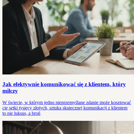
Jak efektywnie komunikować się z klientem, który
milczy
W świecie, w którym jedno nieprzemyślane zdanie może kosztować
cię setki tysięcy złotych, sztuka skutecznej komunikacji z klientem
to nie luksus, a broń