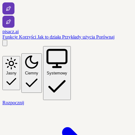
pisacz.ai
Funkcje
Korzyści
Jak to działa
Przykłady użycia
Porównaj
Jasny
Ciemny
Systemowy
Rozpocznij