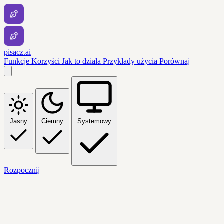
pisacz.ai
Funkcje
Korzyści
Jak to działa
Przykłady użycia
Porównaj
Jasny
Ciemny
Systemowy
Rozpocznij